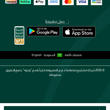
حمل تطبيقنا
تفضيلات اللغة:
السعودية
English
2026 ©
شركة مشاريع متضامنة ذ.م.م، المعروفة تجارياً باسم "وجوه". جميع الحقوق
محفوظة