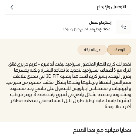
التوصيل والإرجاع
إسترجاع سهل
يمكنك إرجاع هذا المنتج خلال 7 يومًا.
الوصف
عن الماركة
نقدم لك كريم النهار المتطور سيراميد ليفت أند فيرم - كريم حريري فائق
الثراء مع 5 أضعاف السيراميد لتجديد ما تحتاجه البشرة ولكنه يخسرها
بمرور الوقت. يتميز كريم الشد هذا بتقنية 3D FIT التي تتحدى علامات
تقدم السن لشدها وترطيبها وشدها بشكل مكثف. مدعوم من سيراميد
و البيبتيدات و مستخلص إديلويس للحصول على ملامح وجه مشدودة
ومشدودة ومحددة بشكل واضح في أسبوع واحد فقط 3. يوفر مرطب
البشرة الجافة للغاية ترطيبًا طوال الليل للمساعدة في استعادة مظهر
أكثر شبابًا ونحتًا.
هدايا مجانية مع هذا المنتج