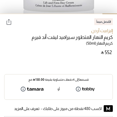
الأفضل مبيعاً
إليزابيث آردن
كريم النهار المتطور سيراميد ليفت أند فيرم
كريم النهار
(50ml)
‎ ⃁ ⁦552⁩ ‎
قسمها إلى 4 دفعات متساوية بقيمة
138.00
⃁
مع
أو
اكسب 480 نقطة من ميوز على طلبك -
تعرف على المزيد