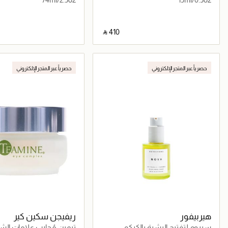
‎ ⃁ ⁦410⁩ ‎
جاري تحميل التفاصيل
جاري تحميل التف
حصرياً عبر المتجر الإلكتروني
حصرياً عبر المتجر الإلكتروني
هيربيفور
ريفيجن سكين كير
سيروم لتفتيح البشرة بالكركم
تيمين مُحارب علامات الش