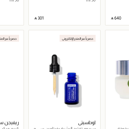
‎ ⃁ ⁦301⁩ ‎
‎ ⃁ ⁦640⁩ ‎
اصيل
جاري تحميل التفاصيل
حصرياً عبر المتجر الإلكتروني
حصرياً عبر المت
اوداسيتي
ريفيجن سك
يخوخة
سيروم تفتيح البشرة بفيتامين سي و
كريم مركب 