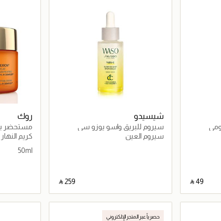
شيسيدو
روك
م يومي
سيروم للبريق واسو يوزو سي
مستحضر بالك
الإصلاح يُجدّد 
سيروم العين
كريم النهار
50ml
‎ ⃁ ⁦259⁩ ‎
‎ ⃁ ⁦49⁩ ‎
اصيل
جاري تحميل التفاصيل
حصرياً عبر المتجر الإلكتروني