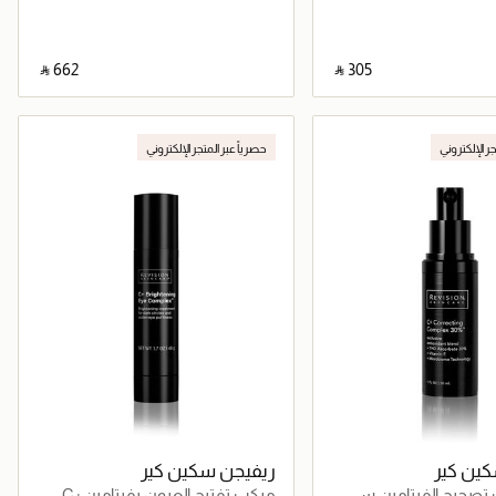
‎ ⃁ ⁦662⁩ ‎
‎ ⃁ ⁦305⁩ ‎
جاري تحميل التفاصيل
جاري تحميل التفاصيل
جر الإلكتروني
حصرياً عبر المتجر الإلكتروني
ين كير
ريفيجن سكين كير
تصحيح الفيتامين سي
مركب تفتيح العيون بفيتامينC+