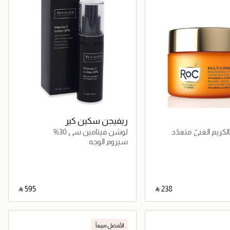
ريفيجن سكين كير
ريم الغنيّ متعدّد
لوشن فيتامين سي 30%
ويمنح التألّق 50 مل
سيروم الوجه
‎ ⃁ ⁦595⁩ ‎
‎ ⃁ ⁦238⁩ ‎
جاري تحميل التفاصيل
جاري تحميل التفاصيل
الأفضل مبيعاً