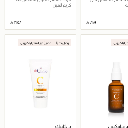
ه
كريم العين
‎ ⃁ ⁦1187⁩ ‎
‎ ⃁ ⁦759⁩ ‎
جاري تحميل التفاصيل
جاري تحميل التفاصيل
جر الإلكتروني
وصل حديثاً
حصرياً عبر المتجر الإلكتروني
ورجانيكس
د. كلينك