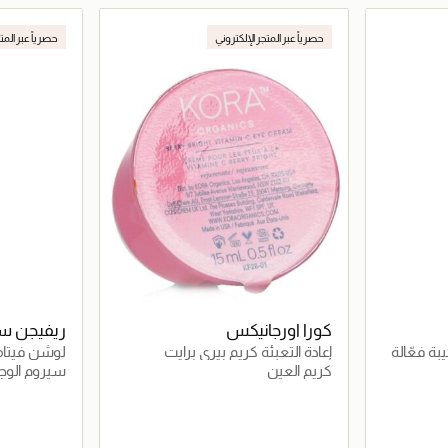
اصيل
جاري تحميل التفاصيل
حصرياً عبر المتجر الإلكتروني
حصرياً عبر المت
كورا اورجانيكس
ريفيجن سك
بة فعّالة
إعادة التعبئة كريم بيري برايت
لوشن فيتامي
فيتامين سي للعين
كريم العين
سيروم الوج