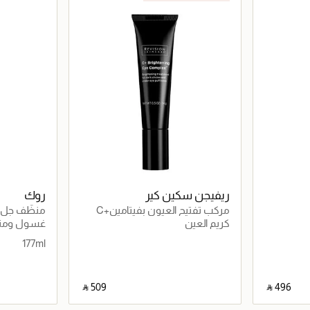
ريفيجن سكين كير
روك
مركب تفتيح العيون بفيتامينC+
منظّف جل ك
يُجدّد ويمنح التأل
كريم العين
غسول ومنظ
177ml
‎ ⃁ ⁦509⁩ ‎
‎ ⃁ ⁦496⁩ ‎