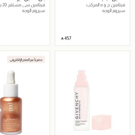
فيتامين ج و ه المركب
فيتامين سي مستقر 20 بالمئة
سيروم الوجه
سيروم الوجه
‎ ⃁ ⁦457⁩ ‎
جاري تحميل التفاصيل
جاري تحميل التف
حصرياً عبر المتجر الإلكتروني