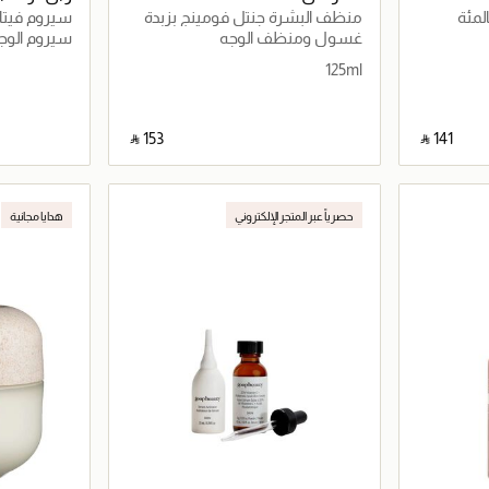
منظف البشرة جنتل فومينج بزبدة
سيروم فيتامي
الشيا للبشرة الجافة والحساسة125ml
غسول ومنظف الوجه
سيروم الوج
125ml
‎ ⃁ ⁦153⁩ ‎
‎ ⃁ ⁦141⁩ ‎
اصيل
جاري تحميل التفاصيل
حصرياً عبر المتجر الإلكتروني
هدايا مجانية