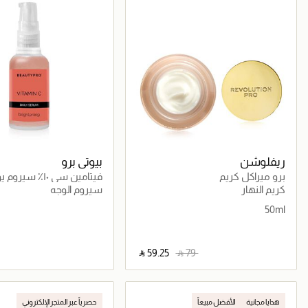
ريفلوشن
بيوتي برو
برو ميراكل كريم
فيتامين سي ١٠٪ سيرو
لنضارة
كريم النهار
سيروم الوجه
50ml
‎ ⃁ ⁦59.25⁩ ‎
‎ ⃁ ⁦79⁩ ‎
جاري تحميل التفاصيل
جاري تحميل التف
هدايا مجانية
الأفضل مبيعاً
حصرياً عبر المتجر الإلكتروني