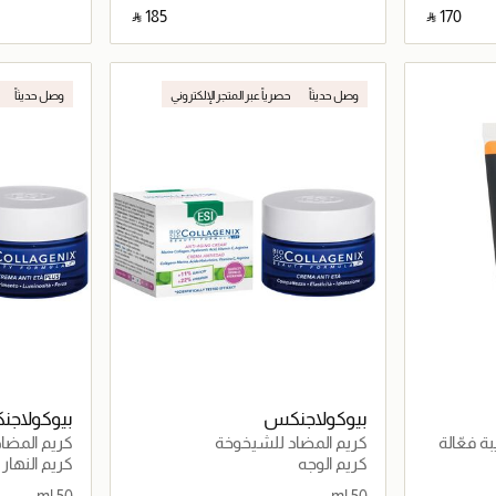
‎ ⃁ ⁦185⁩ ‎
‎ ⃁ ⁦170⁩ ‎
اصيل
جاري تحميل التفاصيل
وصل حديثاً
حصرياً عبر المتجر الإلكتروني
وصل حديثاً
بيوكولاجنكس
بيوكولاج
ة فعّالة
كريم المضاد للشيخوخة
كريم المضا
كريم الوجه
كريم النهار
50 ml
50 ml