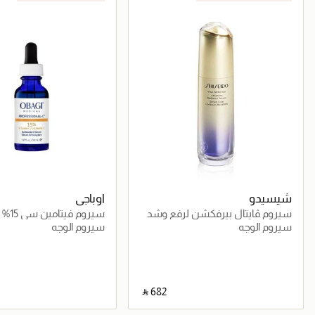
شيسيدو
اوباجي
سيروم ڤايتال بيرفكشن لرفع وشد
سيروم فيتامين سي 15%
البشرة 40مل
سيروم الوجه
سيروم الوجه
‎ ⃁ ⁦682⁩ ‎