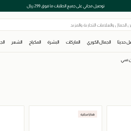
توصيل مجاني على جميع الطلبات ما فوق 299 ريال
 حديثا
الجمال الكوري
الماركات
البشرة
المكياج
الشعر
ال
ن سي
هدايا مجانية