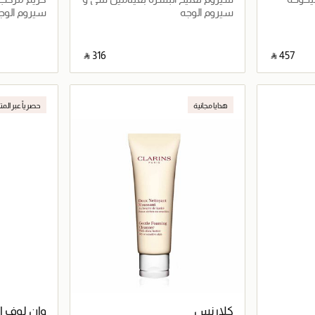
اي وحمض الهيالورونيك
بنسبة 30%
سيروم الوجه
سيروم الوج
‎ ⃁ ⁦316⁩ ‎
‎ ⃁ ⁦457⁩ ‎
اصيل
جاري تحميل التفاصيل
هدايا مجانية
حصرياً عبر المت
كلارنس
وان لوف ا