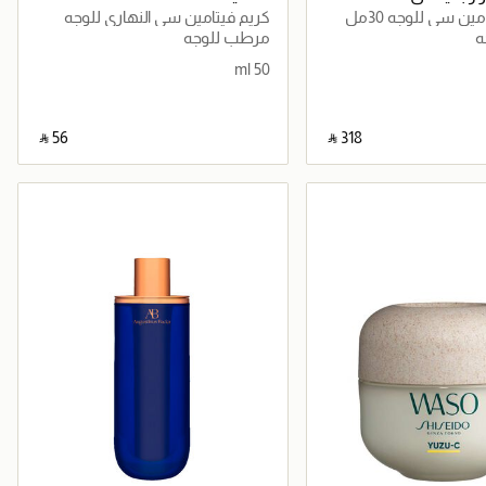
ن سي للوجه 30مل
كريم فيتامين سي النهاري للوجه
ه
مرطب للوجه
50 ml
‎ ⃁ ⁦56⁩ ‎
‎ ⃁ ⁦318⁩ ‎
جاري تحميل التفاصيل
جاري تحميل التفاصيل