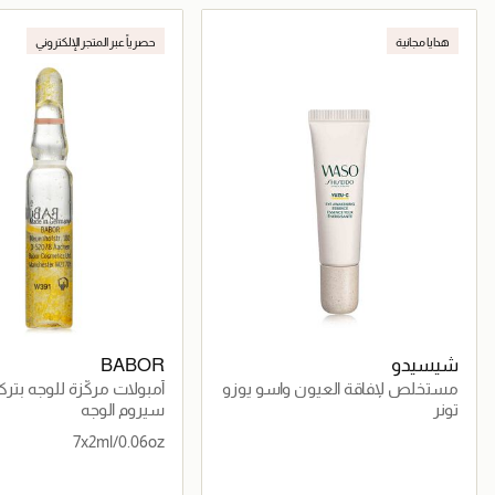
جاري تحميل التفاصيل
جاري تحميل التف
هدايا مجانية
حصرياً عبر المتجر الإلكتروني
شيسيدو
BABOR
مستخلص لإفاقة العيون واسو يوزو
أمبولات مركّزة للوجه بتركي
سي
متقدمة
تونر
سيروم الوجه
7x2ml/0.06oz