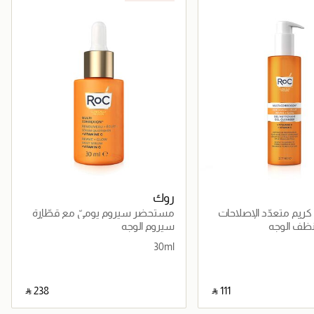
روك
ريم متعدّد الإصلاحات
مستحضر سيروم يوميّ مع قطّارة
ّق 177 مل
متعدّد الإصلاحات يُجدّد ويمنح التألّق
ف الوجه
سيروم الوجه
30 مل
30ml
‎ ⃁ ⁦238⁩ ‎
‎ ⃁ ⁦111⁩ ‎