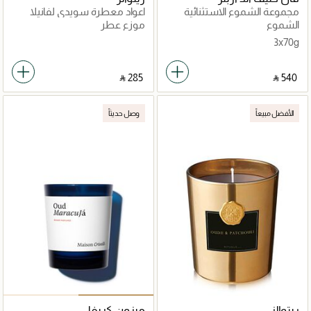
مجموعة الشموع الاستثنائية
اعواد معطرة سويدي لفانيلا
الشموع
موزع عطر
3x70g
‎ ⃁ ⁦285⁩ ‎
‎ ⃁ ⁦540⁩ ‎
الأفضل مبيعاً
وصل حديثاً
ريتوالز
ميزون كريفلي