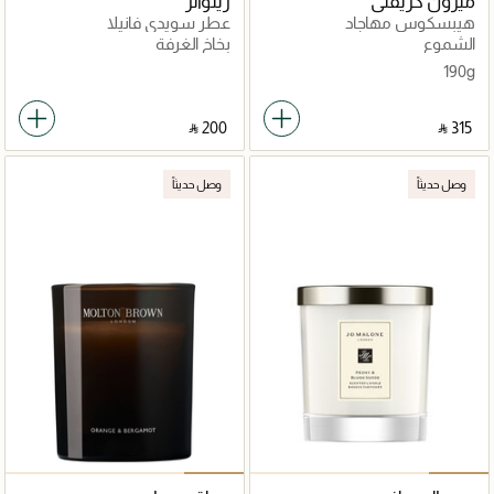
ميزون كريفلي
ريتوالز
هيبسكوس مهاجاد
عطر سويدي فانيلا
الشموع
بخاخ الغرفة
190g
‎ ⃁ ⁦200⁩ ‎
‎ ⃁ ⁦315⁩ ‎
وصل حديثاً
وصل حديثاً