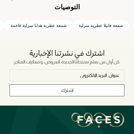
طياتها، لحظات من السكينة في عبوة. في عالمٍ مليءٍ بالتعقيدات، إن أمر
التوصيات
بسيط كإشعال شمعة يصبح طقساً حميمياً يذكرنا بجمال الأمور
البسيطة في الحياة.
شمعة فانيلا عطرية منزلية
شمعة عطرية هدايا منزلية فاخمة
اشترك في نشرتنا الإخبارية
كن أول من يعلم بمنتجاتنا الجديدة، العروض، و فعاليات المتاجر.
اشترك