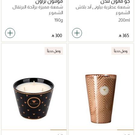
جو مالون لندن
مولتون براون
شمعة عطرية بياوني آند بلاش
شمعة مميزة برائحة البرتقال
سويد
والبرغموت
الشموع
الشموع
190g
200ml
‎ ⃁ ⁦300⁩ ‎
‎ ⃁ ⁦365⁩ ‎
وصل حديثاً
وصل حديثاً