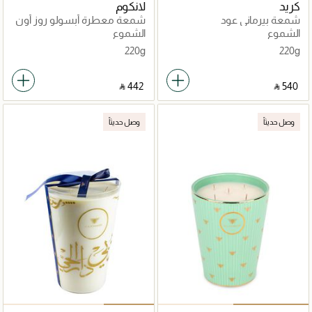
كريد
لانكوم
شمعة بيرماني عود
شمعة معطرة أبسولو روز أون
ذا مون
الشموع
الشموع
220g
220g
‎ ⃁ ⁦442⁩ ‎
‎ ⃁ ⁦540⁩ ‎
وصل حديثاً
وصل حديثاً