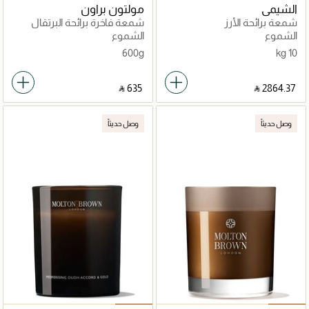
الشيمي
مولتون براون
شمعة برائحة الأرز
شمعة فاخرة برائحة البرتقال
والبرغموت
الشموع
الشموع
600g
10 kg
‎ ⃁ ⁦635⁩ ‎
‎ ⃁ ⁦2864.37⁩ ‎
وصل حديثاً
وصل حديثاً