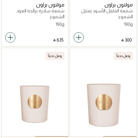
مولتون براون
مولتون براون
شمعة الفلفل الأسود بفتيل
شمعة ساحرة برائحة العود
واحد
والذهب
الشموع
الشموع
190g
190g
‎ ⃁ ⁦635⁩ ‎
‎ ⃁ ⁦300⁩ ‎
وصل حديثاً
وصل حديثاً