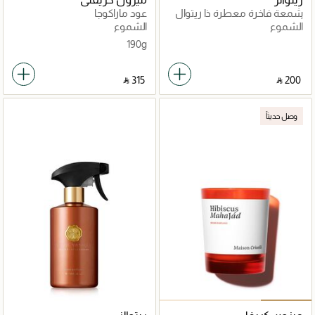
شمعة فاخرة معطرة ذا ريتوال
عود ماراكوجا
أوف عود
الشموع
الشموع
190g
‎ ⃁ ⁦315⁩ ‎
‎ ⃁ ⁦200⁩ ‎
وصل حديثاً