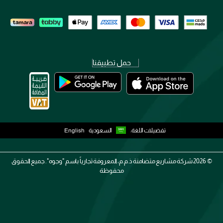
حمل تطبيقنا
تفضيلات اللغة:
السعودية
English
2026 ©
شركة مشاريع متضامنة ذ.م.م، المعروفة تجارياً باسم "وجوه". جميع الحقوق
محفوظة