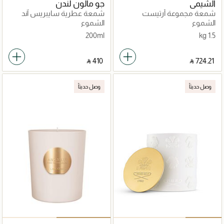
الشيمي
جو مالون لندن
شمعة مجموعة أرتيست
شمعة عطرية سايبريس آند
غرايب فاين
الشموع
الشموع
200ml
1.5 kg
‎ ⃁ ⁦410⁩ ‎
‎ ⃁ ⁦724.21⁩ ‎
وصل حديثاً
وصل حديثاً