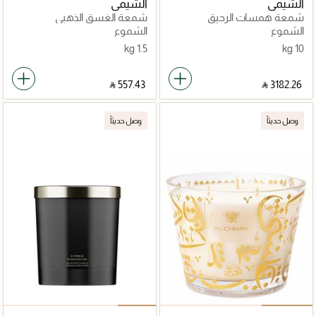
الشيمي
الشيمي
شمعة همسات الرحيق
شمعة الغسق الذهبي
الشموع
الشموع
1.5 kg
10 kg
‎ ⃁ ⁦557.43⁩ ‎
‎ ⃁ ⁦3182.26⁩ ‎
وصل حديثاً
وصل حديثاً