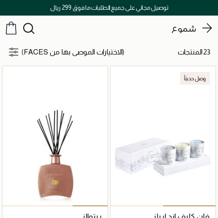
توصيل مجاني على جميع الطلبات ما فوق 299 ريال
شموع
23 المنتجات
(الاختيارات الموصى بها من FACES)
وصل حديثاً
فان كليف اند اربلز
ريتوالز