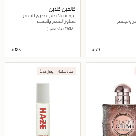
كالفين كلاين
نيود فانيلا بخاخ عطري للشعر
والجسم
ر والجسم
عطور الشعر والجسم
236ML
(+1 مقاس)
‎ ⃁ ⁦185⁩ ‎
‎ ⃁ ⁦79⁩ ‎
جاري تحميل التفاصيل
جاري تحميل التفاصيل
هدايا مجانية
وصل حديثاً