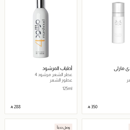
ي مارلي
أطياب المرشود
عطر الشعر مرشود 4
ر
عطور الشعر
125ml
‎ ⃁ ⁦288⁩ ‎
‎ ⃁ ⁦350⁩ ‎
جاري تحميل التفاصيل
جاري تحميل التفاصيل
وصل حديثاً