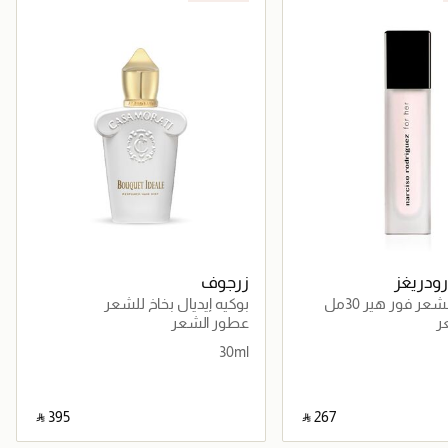
ودريغز
زرجوف
عر فور هير 30مل
بوكيه إيديال بخاخ للشعر
ر
عطور الشعر
30ml
‎ ⃁ ⁦395⁩ ‎
‎ ⃁ ⁦267⁩ ‎