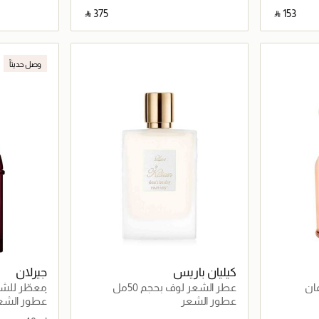
‎ ⃁ ⁦375⁩ ‎
‎ ⃁ ⁦153⁩ ‎
اصيل
جاري تحميل التفاصيل
وصل حديثاً
كيليان باريس
جيرلان
ان
عطر الشعر لوف بحجم 50مل
معطّر للشعر
أميرا
عطور الشعر
عطور الشع