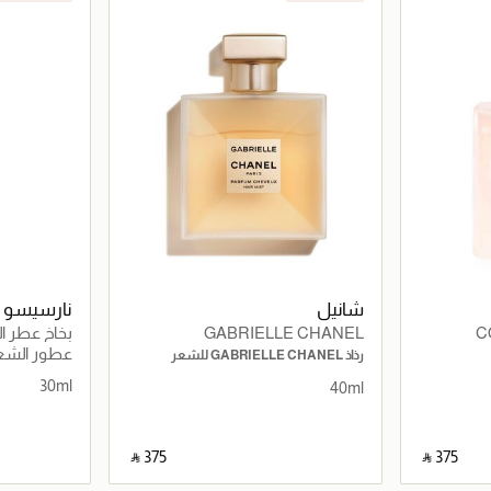
شانيل
نارسيسو ر
C
GABRIELLE CHANEL
بخاخ عطر الش
عطور الشع
رذاذ GABRIELLE CHANEL للشعر
30ml
40ml
‎ ⃁ ⁦375⁩ ‎
‎ ⃁ ⁦375⁩ ‎