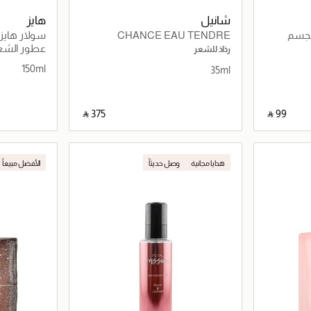
شانيل
هايز
لجسم
CHANCE EAU TENDRE
سولار هايز
عطور الشع
رذاذ للشعر
150ml
35ml
‎ ⃁ ⁦375⁩ ‎
‎ ⃁ ⁦99⁩ ‎
اصيل
جاري تحميل التفاصيل
هدايا مجانية
وصل حديثاً
الأفضل مبيعاً