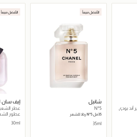
اصيل
جاري تحميل التفاصيل
الأفضل مبيعاً
الأفضل مبيعاً
شانيل
إيف سان ل
 آند بودي
N°5
عطر الشعر م
عطور الشع
35مل N°5 رذاذ للشعر
30ml
35ml