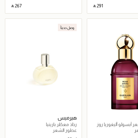
‎ ⃁ ⁦267⁩ ‎
‎ ⃁ ⁦291⁩ ‎
جاري تحميل التفاصيل
جاري تحميل التفاصيل
وصل حديثاً
هيرميس
 آبسولو أليغوريا روز
رذاذ معطّر بارينيا
ر
عطور الشعر