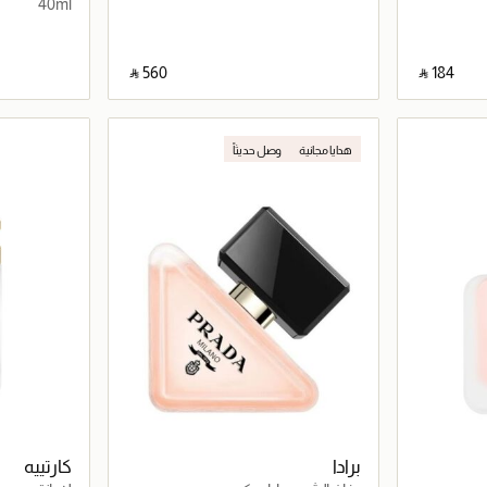
40ml
‎ ⃁ ⁦560⁩ ‎
‎ ⃁ ⁦184⁩ ‎
اصيل
جاري تحميل التفاصيل
هدايا مجانية
وصل حديثاً
برادا
كارتييه