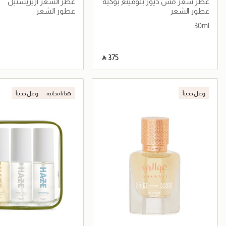
عطر شعر مس ديور بلومينغ بوكيه
عطر الشعر اريزيستبل
عطور الشعر
عطور الشعر
30ml
‎ ⃁ ⁦375⁩ ‎
جاري تحميل التفاصيل
جاري تحميل التف
وصل حديثاً
هدايا مجانية
وصل حديثاً