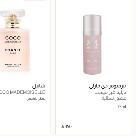
بيرفيومز دي مارلي
شانيل
ديلينا هير ميست
OCO MADEMOISELLE
عطور نسائية
عطر للشعر
75ml
‎ ⃁ ⁦350⁩ ‎