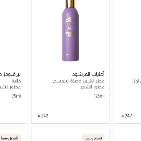
أطياب المرشود
بيرفيومز د
 اول
عطر الشعر خصلة البنفسجي
فالايا
عطور الشعر
عطور الشع
75ml
125ml
‎ ⃁ ⁦242⁩ ‎
‎ ⃁ ⁦247⁩ ‎
اصيل
جاري تحميل التفاصيل
الأفضل مبيعاً
الأفضل مبيعاً