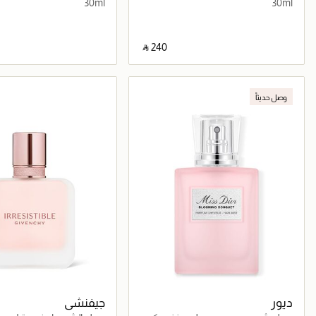
30ml
30ml
‎ ⃁ ⁦240⁩ ‎
جاري تحميل التفاصيل
جاري تحميل التف
وصل حديثاً
ديور
جيفنشي