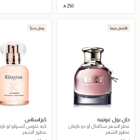
‎ ⃁ ⁦250⁩ ‎
جاري تحميل التفاصيل
جاري تحميل التف
الأفضل مبيعاً
وصل حديثاً
جان بول غوتييه
كيراستاس
عطر الشعر سكاندال أو دو بارفان
كيه غلوس أبسولو لو بارف
30مل
عطور الشعر
عطور الشعر