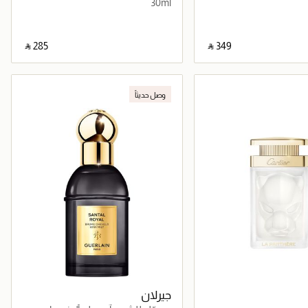
30ml
‎ ⃁ ⁦285⁩ ‎
‎ ⃁ ⁦349⁩ ‎
جاري تحميل التفاصيل
جاري تحميل التفاصيل
وصل حديثاً
جيرلان