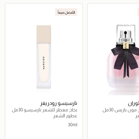
جاري تحميل التفاصيل
جاري تحميل التفاصيل
الأفضل مبيعاً
وران
نارسيسو رودريغز
ون باريس 30مل
بخاخ معطر للشعر نارسيسو 30مل
ر
عطور الشعر
30ml