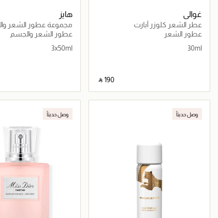
غوالي
هايز
عطر الشعر كلوزر أبارت
مجموعة عطور الشعر وا
للسفر
عطور الشعر
عطور الشعر والجسم
3x50ml
30ml
‎ ⃁ ⁦190⁩ ‎
جاري تحميل التفاصيل
جاري تحميل التف
وصل حديثاً
وصل حديثاً