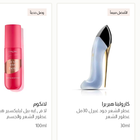
جاري تحميل التفاصيل
جاري تحميل التف
الأفضل مبيعاً
وصل حديثاً
كارولينا هيريرا
لانكوم
عطر الشعر جود غيرل 30مل
لا في إيه بيل ليليكسير هير
ميست
عطور الشعر
عطور الشعر والجسم
100ml
30ml