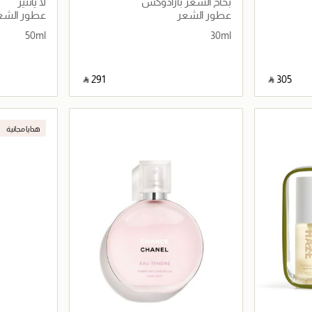
بخاخ الشعر بارادوكس
لا پانتير
عطور الشعر
عطور الشع
50ml
30ml
‎ ⃁ ⁦291⁩ ‎
‎ ⃁ ⁦305⁩ ‎
اصيل
جاري تحميل التفاصيل
هدايا مجانية