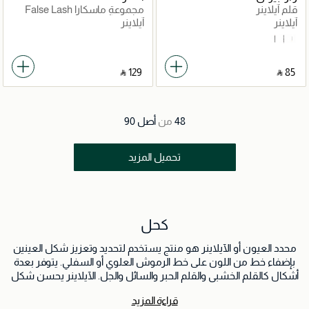
قلم آيلاينر
مجموعة ماسكارا False Lash
Effect وآيلاينر
آيلاينر
آيلاينر
Black Aswad
Sweet Bunni
Very Camel
‎ ⃁ ⁦129⁩ ‎
‎ ⃁ ⁦85⁩ ‎
48
من
أصل
90
تحميل المزيد
كحل
محدد العيون أو الآيلاينر هو منتج يستخدم لتحديد وتعزيز شكل العينين
بإضفاء خط من اللون على خط الرموش العلوي أو السفلي. يتوفر بعدة
أشكال كالقلم الخشبي والقلم الحبر والسائل والجل. الآيلاينر يحسن شكل
العينين ويضفي العمق ويخلق تأثيرات مختلفة من التحديد البسيط
قراءة المزيد
للإطلالات الدرامية.