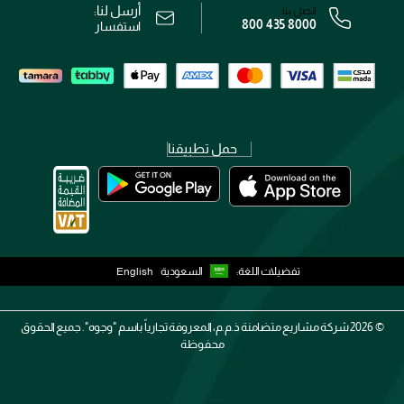
أرسل لنا:
اتصل بنا:
800 435 8000
رقم السجل التجاري: 7013320481 — صادر من وزارة التجارة
استفسار
حمل تطبيقنا
تفضيلات اللغة:
السعودية
English
2026 ©
شركة مشاريع متضامنة ذ.م.م، المعروفة تجارياً باسم "وجوه". جميع الحقوق
محفوظة