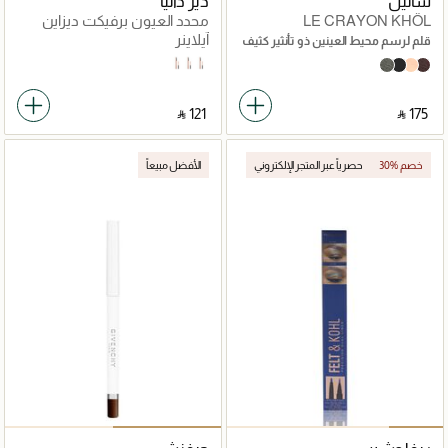
شانيل
دير داليا
LE CRAYON KHÔL
محدد العيون برفيكت ديزاين
آيلاينر
قلم لرسم محيط العينين ذو تأنثير كثيف
Glitter Champagne
Glitter Sunset
Glitter Pink
GRAPHITE
NOIR
CLAIR
AMBRE
‎ ⃁ ⁦121⁩ ‎
‎ ⃁ ⁦175⁩ ‎
30% خصم
حصرياً عبر المتجر الإلكتروني
الأفضل مبيعاً