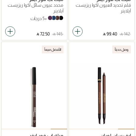
قلم تحديد العيون اكوا ريزيست
محدد عيون سائل اكوا ريزيست
جرافيك بن
كولور إنك
آيلاينر
آيلاينر
+5 درجات
04 - Matte Plum
03 - Matte Midnight
02 - Matte Wood
01 - Matte Charcoal
‎ ⃁ ⁦72.50⁩ ‎
‎ ⃁ ⁦145⁩ ‎
‎ ⃁ ⁦99.40⁩ ‎
‎ ⃁ ⁦142⁩ ‎
وصل حديثاً
الأفضل مبيعاً
إيف سان لوران
ميك اب فور ايفر