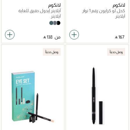
لانكوم
لانكوم
كحل لو كرايون رقم 1 نوار
آيلاينر إيدول دقيق للغاية
ومقاوم للماء
آيلاينر
آيلاينر
Green
Grey
Black
‎ ⃁ ⁦167⁩ ‎
من
‎ ⃁ ⁦138⁩ ‎
وصل حديثاً
وصل حديثاً