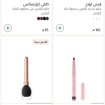
إستي لودر
كايلي كوزمتكس
قلم تحديد العين سموك اند
قلم آيلاينر جل مقاوم للماء
برايتن ثنائي مقاوم للماء ويدوم
آيلاينر
آيلاينر
طويلا
004 - Matte Brown
003 - Matte Dark Brown
001 - Matte Black
009 - Shimmery Black
04 Noir Cream
03 Dark Chocolate
01 Marine
‎ ⃁ ⁦95⁩ ‎
‎ ⃁ ⁦160⁩ ‎
الأفضل مبيعاً