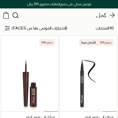
اكتشفوا خدمات الجمال المختارة بعناية
كحل
90 المنتجات
(الاختيارات الموصى بها من FACES)
30% خصم
الأفضل مبيعاً
50% خصم
ميك اب فور ايفر
ميك اب فور ايفر