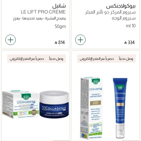
بيوكولاجنكس
شانيل
سيروم المركز ذو تأثير الفيلر
LE LIFT PRO CRÈME
VOLUME
سيروم الوجه
يصحح البشرة - يعيد تحديدها - يعزز
امتلاءها
10 ml
50gm
‎ ⃁ ⁦814⁩ ‎
‎ ⃁ ⁦334⁩ ‎
وصل حديثاً
حصرياً عبر المتجر الإلكتروني
وصل حديثاً
حصرياً عبر المتجر الإلكتروني