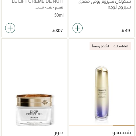
سكولان سيروم يومي مغذي
LE LIFT CRÈME DE NUIT
سيروم الوجه
تنعيم - شد - تجديد
50ml
‎ ⃁ ⁦807⁩ ‎
‎ ⃁ ⁦49⁩ ‎
هدايا مجانية
الأفضل مبيعاً
شيسيدو
ديور