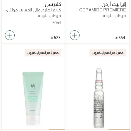
إليزابيث آردن
كلارنس
CERAMIDE PREMIERE
كريم نهاري عالي المعايير مولتي-
INTENSE MOISTURE AND
انتانسيف
مرطب للوجه
مرطب للوجه
RENEWAL
50ml
REGENERATION EYE
CREAM
‎ ⃁ ⁦627⁩ ‎
‎ ⃁ ⁦364⁩ ‎
حصرياً عبر المتجر الإلكتروني
حصرياً عبر المتجر الإلكتروني