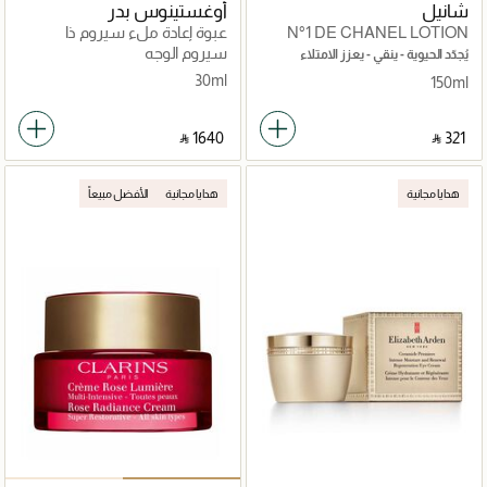
شانيل
أوغستينوس بدر
N°1 DE CHANEL LOTION
عبوة إعادة ملء سيروم ذا
REVITALISANTE
سيروم نوماد 30مل
سيروم الوجه
يُجدّد الحيوية - ينقي - يعزز الامتلاء
30ml
150ml
‎ ⃁ ⁦1640⁩ ‎
‎ ⃁ ⁦321⁩ ‎
هدايا مجانية
هدايا مجانية
الأفضل مبيعاً