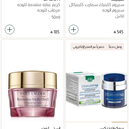
سيروم كلينيك سمارت كلينيكال
كريم عناية متقدمة للوجه
ريبير رينكل كوريكتنغ
لمقاومة علامات التقدّم بالسن
سيروم الوجه
مرطب للوجه
وشد البشرة
50مل
50ml
‎ ⃁ ⁦185⁩ ‎
‎ ⃁ ⁦545⁩ ‎
وصل حديثاً
حصرياً عبر المتجر الإلكتروني
بيوكولاجنكس
إستي لودر