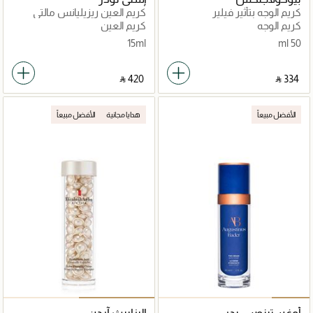
كريم الوجه بتأثير فيلير
كريم العين ريزيليانس مالتي
بيوكولاجينيكس
إفيكت بثلاثي الببتيد 15 ملل
كريم الوجه
كريم العين
15ml
50 ml
‎ ⃁ ⁦420⁩ ‎
‎ ⃁ ⁦334⁩ ‎
الأفضل مبيعاً
هدايا مجانية
الأفضل مبيعاً