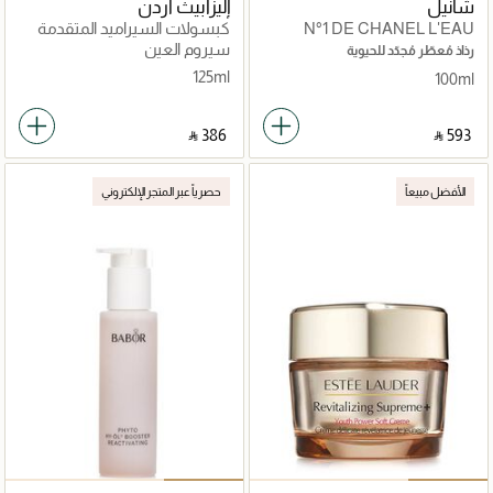
شانيل
إليزابيث آردن
N°1 DE CHANEL L'EAU
كبسولات السيراميد المتقدمة
ROUGE
سيروم يومي لاستعادة الشباب
سيروم العين
رذاذ مُعطّر مُجدّد للحيوية
60 قطعة
125ml
100ml
‎ ⃁ ⁦386⁩ ‎
‎ ⃁ ⁦593⁩ ‎
الأفضل مبيعاً
حصرياً عبر المتجر الإلكتروني