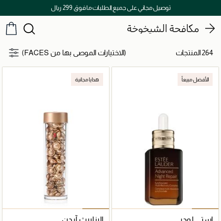
اكتشفوا خدمات الجمال المختارة بعناية
مكافحة الشيخوخة
264 المنتجات
(الاختيارات الموصى بها من FACES)
الأفضل مبيعاً
هدايا مجانية
إستي لودر
إليزابيث آردن