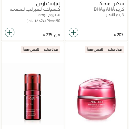
سكين ميديكا
إليزابيث آردن
كريم AHA وBHA
كبسولات السيراميد المتقدمة
اليومية مصل استعادة الشباب
كريم النهار
سيروم الوجه
90 Piece
(+2 مقاسات)
‎ ⃁ ⁦207⁩ ‎
من
‎ ⃁ ⁦235⁩ ‎
هدايا مجانية
الأفضل مبيعاً
هدايا مجانية
الأفضل مبيعاً