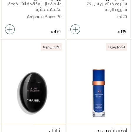
سيروم فيتامين سي 23
علاج فعال لمكافحة الشيخوخة
سيروم الوجه
مكملات غذائية
30 Ampoule Boxes
20 ml
‎ ⃁ ⁦479⁩ ‎
‎ ⃁ ⁦135⁩ ‎
الأفضل مبيعاً
الأفضل مبيعاً
أوغستينوس بدر
شانيل