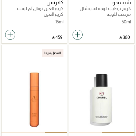
شيسيدو
كلارنس
كريم ترطيب الوجه اسينشال
كريم العين توتال آي ليفت
انرجي 50مل
لمحاربة التجاعيد 15مل
مرطب للوجه
كريم العين
15ml
50ml
‎ ⃁ ⁦459⁩ ‎
‎ ⃁ ⁦380⁩ ‎
الأفضل مبيعاً