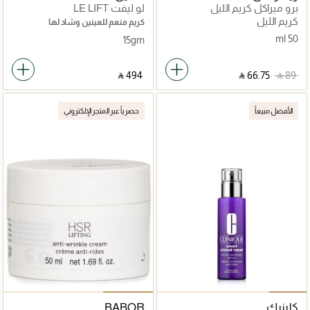
برو ميراكل كريم الليل
لو ليفت LE LIFT
كريم الليل
كريم منعم للعينين وشاد لها
50 ml
15gm
‎ ⃁ ⁦494⁩ ‎
‎ ⃁ ⁦66.75⁩ ‎
‎ ⃁ ⁦89⁩ ‎
الأفضل مبيعاً
حصرياً عبر المتجر الإلكتروني
كلينيك
BABOR