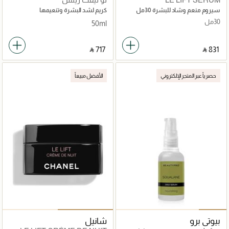
سيروم منعم وشاد للبشرة 30مل
كريم لشد البشرة وتنعيمها
30مل
50ml
‎ ⃁ ⁦717⁩ ‎
‎ ⃁ ⁦831⁩ ‎
حصرياً عبر المتجر الإلكتروني
الأفضل مبيعاً
بيوتي برو
شانيل