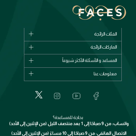
الفئات الرائجة
الماركات
الماركات الرائجة
وصل حديثاً
شانيل
المساعد و الأسئلة الأكثر شيوعاً
الأكثر مبيعاً
ديور
اشترِ بطاقة هدية
حسابك
معلومات عنا
بربري
عطور
الطلبات
إيف سان لوران
حول وجوه
المكياج
الأسئلة الأكثر شيوعاً
لانكوم
خدمات المعارض
العناية بالبشرة
الدفع
جيفنشي
تواصل معنا
للإستحمام والجسم
شارك مع أصدقائك
ميك اب فور ايفر
منصّة شبكة الشركاء
العناية بالشعر
التوصيل
كلارنس
انضموا لفيسز
بحاجة للمساعدة؟
الإرجاع
واتساب: من 9 صباحًا إلى 1 بعد منتصف الليل (من الإثنين إلى الأحد)
برنامج الولاء ميوز
تتبع طلبك
الاتصال الهاتفي: من 9 صباحًا إلى 10 مساءً (من الإثنين إلى الأحد)
الوظائف