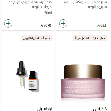
سيروم ڤايتال بيرفكشن لرفع
ديور برستيج لا كريم- كريم ذو
وشد البشرة 40مل
قِوام غني
سيروم الوجه
مرطب للوجه
50ml
‎ ⃁ ⁦2070⁩ ‎
‎ ⃁ ⁦682⁩ ‎
هدايا مجانية
الأفضل مبيعاً
حصرياً عبر المتجر الإلكتروني
كلارنس
اوداسيتي