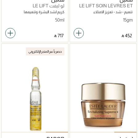
LE LIFT SOIN LÈVRES ET
لو ليفت LE LIFT
CONTOURS
تنعيم - شد - تعزيز الامتلاء
كريم لشد البشرة وتنعيمها
50ml
15gm
‎ ⃁ ⁦717⁩ ‎
‎ ⃁ ⁦452⁩ ‎
حصرياً عبر المتجر الإلكتروني