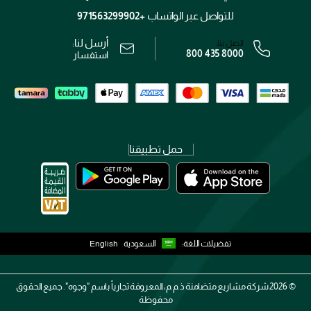
محدد المتاجر
الشروط و الأحكام
للتواصل عبر الواتساب
+971563299902
سياسة الخصوصية
أرسل لنا:
اتصل بنا:
800 435 8000
رقم السجل التجاري: 7013320481 — صادر من وزارة التجارة
استفسار
حمل تطبيقنا
تفضيلات اللغة:
السعودية
English
2026 ©
شركة مشاريع متضامنة ذ.م.م، المعروفة تجارياً باسم "وجوه". جميع الحقوق
محفوظة