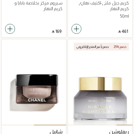
كريم جيل ملتي-اكتيف نهاري
سيروم مركز بخلاصة بابايا و
SPF20 50مل
جيرانيوم لتصبغات البشرة
كريم النهار
كريم النهار
50ml
‎ ⃁ ⁦169⁩ ‎
‎ ⃁ ⁦461⁩ ‎
25% خصم
حصرياً عبر المتجر الإلكتروني
ريفلوشن
شانيل