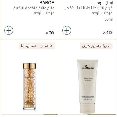
إستي لودر
BABOR
كريم تنشيط الخلايا العليا 50 مل
منتج عناية متقدمة بتركيبة
فعّالة متقدمة
مرطب للوجه
مرطب للوجه
50ml
‎ ⃁ ⁦155⁩ ‎
‎ ⃁ ⁦410⁩ ‎
حصرياً عبر المتجر الإلكتروني
هدايا مجانية
الأفضل مبيعاً