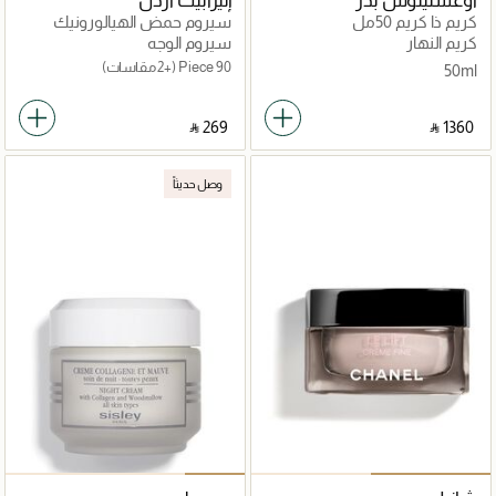
أوغستينوس بدر
إليزابيث آردن
كريم ذا كريم 50مل
سيروم حمض الهيالورونيك
سيراميد
كريم النهار
سيروم الوجه
90 Piece
(+2 مقاسات)
50ml
‎ ⃁ ⁦269⁩ ‎
‎ ⃁ ⁦1360⁩ ‎
وصل حديثاً