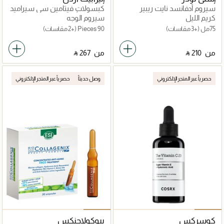
سيروم أدفانسد نايت ريبير
كبسولات فيتامين سي سيراميد
سينكرونايزد مالتي ريكفري
لتجديد التألق
كريم الليل
سيروم الوجه
كومبلكس
75مل
(+3 مقاسات)
90 Pieces
(+2 مقاسات)
من
‎ ⃁ ⁦210⁩ ‎
من
‎ ⃁ ⁦267⁩ ‎
حصرياً عبر المتجر الإلكتروني
وصل حديثاً
حصرياً عبر المتجر الإلكتروني
كوسركس
بيوكولاجنكس