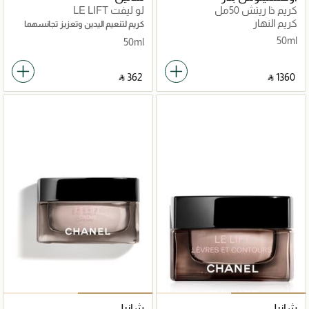
كريم ذا ريتش 50مل
لو ليفت LE LIFT
كريم النهار
كريم لتنعيم اليدين وتعزيز تجانسهما
وتجديد حيويتهما
50ml
50ml
‎ ⃁ ⁦362⁩ ‎
‎ ⃁ ⁦1360⁩ ‎
شانيل
شانيل