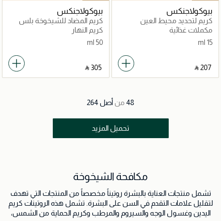
بيوكولاجنكس
بيوكولاجنكس
كريم لتحديد محيط العين
كريم المضاد للشيخوخة بلس
والشفاه
مكملات غذائية
كريم النهار
50 ml
15 ml
‎ ⃁ ⁦305⁩ ‎
‎ ⃁ ⁦207⁩ ‎
48
من
أصل
264
تحميل المزيد
مكافحة الشيخوخة
تشمل منتجات العناية بالبشرة روتيناً مخصصاً من المنتجات التي تهدف
لتقليل علامات التقدم في السن على البشرة. تشمل هذه الروتينات كريم
اليدين وغسول الوجه والسيروم والمرطب وكريم الحماية من الشمس،