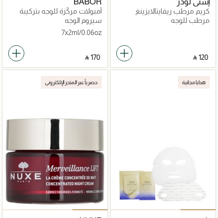
إستي لودر
BABOR
كريم مرطب ريفايتالايزينغ
أمبولات مركّزة للوجه بتركيبة
سوبريم لتعزيز شباب البشرة
فعّالة متقدمة
مرطب للوجه
سيروم الوجه
15مل
7x2ml/0.06oz
‎ ⃁ ⁦170⁩ ‎
‎ ⃁ ⁦120⁩ ‎
هدايا مجانية
حصرياً عبر المتجر الإلكتروني