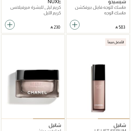
شيسيدو
NUXE
ماسك للوجه فايتل بيرفكشن
كريم ليلي للبشرة ميرفيلانس
لإشراقة
ليفت
ماسك الوجه
كريم الليل
‎ ⃁ ⁦230⁩ ‎
‎ ⃁ ⁦583⁩ ‎
الأفضل مبيعاً
شانيل
شانيل
LE LIFT SERUM
لو ليفت ريتش