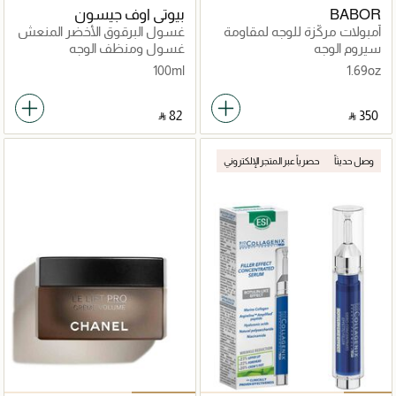
BABOR
بيوتي اوف جيسون
أمبولات مركّزة للوجه لمقاومة
غسول البرقوق الأخضر المنعش
علامات التقدّم بالسن وشد
سيروم الوجه
غسول ومنظف الوجه
البشرة
100ml
1.69oz
‎ ⃁ ⁦82⁩ ‎
‎ ⃁ ⁦350⁩ ‎
وصل حديثاً
حصرياً عبر المتجر الإلكتروني