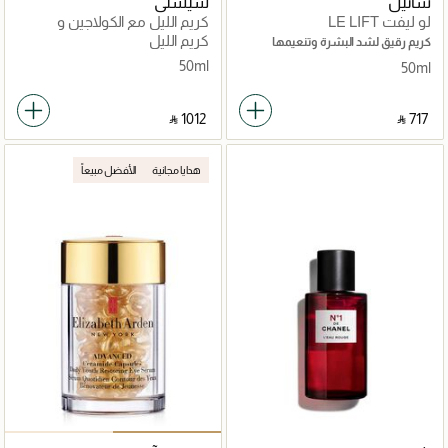
شانيل
سيسلي
لو ليفت LE LIFT
كريم الليل مع الكولاجين و
الوودمالو
كريم الليل
كريم رقيق لشد البشرة وتنعيمها
50ml
50ml
‎ ⃁ ⁦1012⁩ ‎
‎ ⃁ ⁦717⁩ ‎
هدايا مجانية
الأفضل مبيعاً