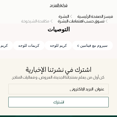
مع مكونات كالريتينول وفيتامين سي لاستهداف التجاعيد والخطوط
قراءة المزيد
الرفيعة والمشاكل المتعلقة بالتقدم في السن. يمكنك استخدام هذه
الكريمات والسيرومات المنتظم إلى جانب اختيارات الحياة الصحية،
فيسز الصفحة الرئيسية
البشرة
المساهمة في بشرة شبابية أكثر نضارة.
تسوق حسب اهتمامات البشرة
مكافحة الشيخوخة
التوصيات
سيروم مع فيتامين c
كريم للوجه
كريمات للوجه
كريم 
اشترك في نشرتنا الإخبارية
كن أول من يعلم بمنتجاتنا الجديدة، العروض، و فعاليات المتاجر.
اشترك