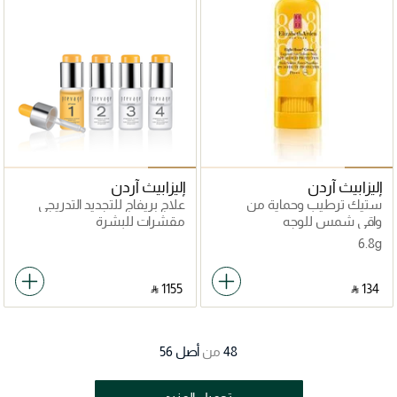
إليزابيث آردن
إليزابيث آردن
ستيك ترطيب وحماية من
علاج بريفاج للتجديد التدريجي
الشمس SPF 40 من مجموعة
واقي شمس للوجه
مقشرات للبشرة
إيت آور
6.8g
‎ ⃁ ⁦1155⁩ ‎
‎ ⃁ ⁦134⁩ ‎
48
من
أصل
56