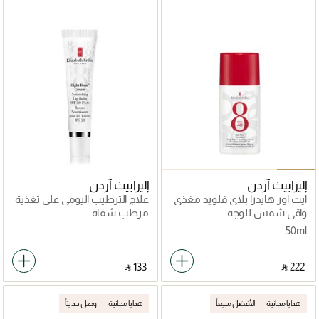
إليزابيث آردن
إليزابيث آردن
ايت آور هايدرا بلاي فلويد مغذي
علاج الترطيب اليومي على تغذية
للحماية اليومية بمعامل حماية
الشفتين
واقي شمس للوجه
مرطب شفاه
واسع SPF40
50ml
‎ ⃁ ⁦133⁩ ‎
‎ ⃁ ⁦222⁩ ‎
هدايا مجانية
الأفضل مبيعاً
هدايا مجانية
وصل حديثاً