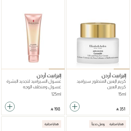
إليزابيث آردن
إليزابيث آردن
كريم العين المتطور سيراميد
غسول السيراميد لتجديد البشرة
ليفت أند فيرم
كريم العين
غسول ومنظف الوجه
125ml
15ml
‎ ⃁ ⁦198⁩ ‎
‎ ⃁ ⁦351⁩ ‎
هدايا مجانية
وصل حديثاً
هدايا مجانية