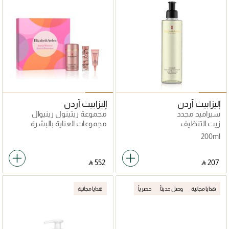
إليزابيث آردن
إليزابيث آردن
سيراميد مجدد
مجموعة ريتينول رينيوال
المكونة من 3 قطع
زيت التنظيف
مجموعات العناية بالبشرة
200ml
‎ ⃁ ⁦552⁩ ‎
‎ ⃁ ⁦207⁩ ‎
هدايا مجانية
وصل حديثاً
حصرياً
هدايا مجانية