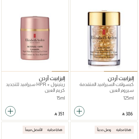
إليزابيث آردن
إليزابيث آردن
كبسولات السيراميد المتقدمة
ريتينول + HPR سيراميد للتجديد
سيروم يومي لاستعادة الشباب
السريع للبشرة
سيروم العين
كريم العين
60 قطعة
15ml
125ml
‎ ⃁ ⁦351⁩ ‎
‎ ⃁ ⁦386⁩ ‎
هدايا مجانية
وصل حديثاً
هدايا مجانية
الأفضل مبيعاً