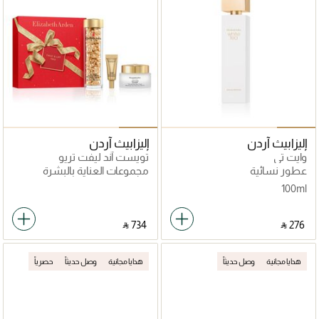
إليزابيث آردن
إليزابيث آردن
وايت تي
تويست آند ليفت تريو
عطور نسائية
مجموعات العناية بالبشرة
100ml
‎ ⃁ ⁦734⁩ ‎
‎ ⃁ ⁦276⁩ ‎
هدايا مجانية
وصل حديثاً
هدايا مجانية
وصل حديثاً
حصرياً