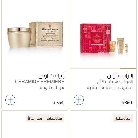
إليزابيث آردن
إليزابيث آردن
القوة الذهبية الثلاثي
CERAMIDE PREMIERE
INTENSE MOISTURE AND
مجموعات العناية بالبشرة
مرطب للوجه
RENEWAL
REGENERATION EYE
CREAM
‎ ⃁ ⁦364⁩ ‎
‎ ⃁ ⁦360⁩ ‎
هدايا مجانية
هدايا مجانية
وصل حديثاً