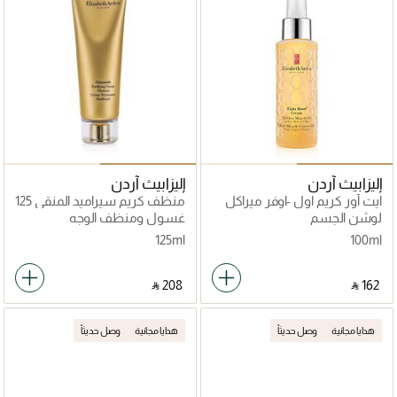
إليزابيث آردن
إليزابيث آردن
ايت أور كريم اول -اوفر ميراكل
منظف كريم سيراميد المنقي 125
اويل
مل
لوشن الجسم
غسول ومنظف الوجه
125ml
100ml
‎ ⃁ ⁦208⁩ ‎
‎ ⃁ ⁦162⁩ ‎
هدايا مجانية
وصل حديثاً
هدايا مجانية
وصل حديثاً