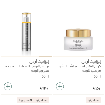
إليزابيث آردن
إليزابيث آردن
كريم النهار المتقدم لشد البشرة
بريفاج اليومي المضاد للشيخوخة
وسيراميد مع حماية من
مرطب للوجه
سيروم الوجه
الشمس 20
50ml
50ml
‎ ⃁ ⁦1147⁩ ‎
‎ ⃁ ⁦552⁩ ‎
هدايا مجانية
هدايا مجانية
الأفضل مبيعاً