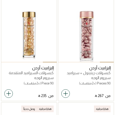
إليزابيث آردن
إليزابيث آردن
كبسولات ريتينول + سيراميد
كبسولات السيراميد المتقدمة
HPR لتجديد البشرة
اليومية مصل استعادة الشباب
سيروم الوجه
سيروم الوجه
90 Pieces
(+2 مقاسات)
90 Piece
(+2 مقاسات)
من
‎ ⃁ ⁦267⁩ ‎
من
‎ ⃁ ⁦235⁩ ‎
هدايا مجانية
هدايا مجانية
وصل حديثاً