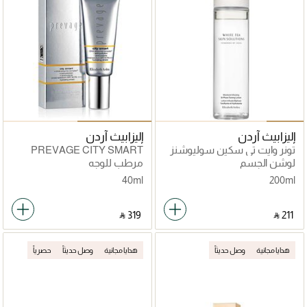
إليزابيث آردن
إليزابيث آردن
تونر وايت تي سكين سوليوشنز
PREVAGE CITY SMART
لترطيب البشرة
BROAD SPECTRUM SPF 50
لوشن الجسم
مرطب للوجه
HYDRATING SHIELD
40ml
200ml
‎ ⃁ ⁦319⁩ ‎
‎ ⃁ ⁦211⁩ ‎
هدايا مجانية
وصل حديثاً
هدايا مجانية
وصل حديثاً
حصرياً