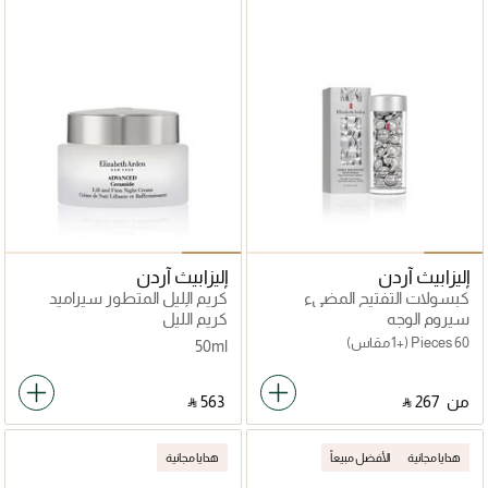
إليزابيث آردن
إليزابيث آردن
كبسولات التفتيح المضيء
كريم الليل المتطور سيراميد
لتصحيح البقع مع إشراقة واضحة
ليفت أند فيرم 50 مل
سيروم الوجه
كريم الليل
60 Pieces
(+1 مقاس)
50ml
من
‎ ⃁ ⁦267⁩ ‎
‎ ⃁ ⁦563⁩ ‎
هدايا مجانية
الأفضل مبيعاً
هدايا مجانية