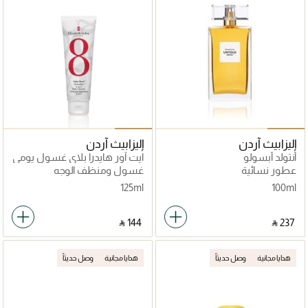
إليزابيث آردن
إليزابيث آردن
أنتولد أبسولو
ايت آور هايدرا بلاي غسول يومي
2 في 1
عطور نسائية
غسول ومنظف الوجه
125ml
100ml
‎ ⃁ ⁦144⁩ ‎
‎ ⃁ ⁦237⁩ ‎
هدايا مجانية
وصل حديثاً
هدايا مجانية
وصل حديثاً