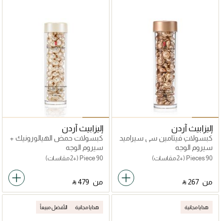
إليزابيث آردن
إليزابيث آردن
كبسولات فيتامين سي سيراميد
كبسولات حمض الهيالورونيك +
لتجديد التألق
ببتيدات السيراميد
سيروم الوجه
سيروم الوجه
90 Pieces
(+2 مقاسات)
90 Piece
(+2 مقاسات)
من
‎ ⃁ ⁦267⁩ ‎
من
‎ ⃁ ⁦479⁩ ‎
هدايا مجانية
هدايا مجانية
الأفضل مبيعاً