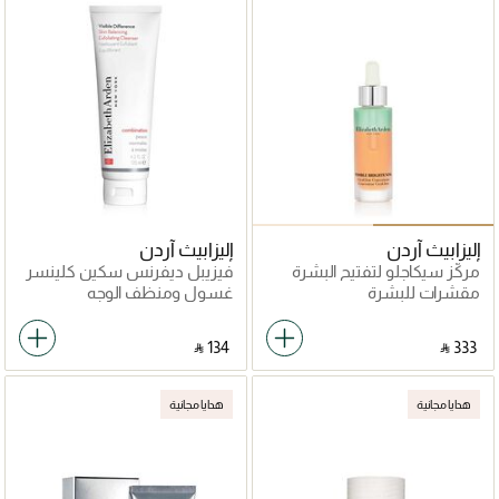
إليزابيث آردن
إليزابيث آردن
مركّز سيكاجلو لتفتيح البشرة
فيزيبل ديفرنس سكين كلينسر
مقشرات للبشرة
غسول ومنظف الوجه
‎ ⃁ ⁦134⁩ ‎
‎ ⃁ ⁦333⁩ ‎
هدايا مجانية
هدايا مجانية