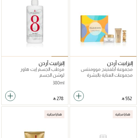
إليزابيث آردن
إليزابيث آردن
مجموعة أبلفتينج موومنتس
مرطب الجسم إيت هاور
الثلاثية
مجموعات العناية بالبشرة
لوشن الجسم
380ml
‎ ⃁ ⁦278⁩ ‎
‎ ⃁ ⁦552⁩ ‎
هدايا مجانية
هدايا مجانية