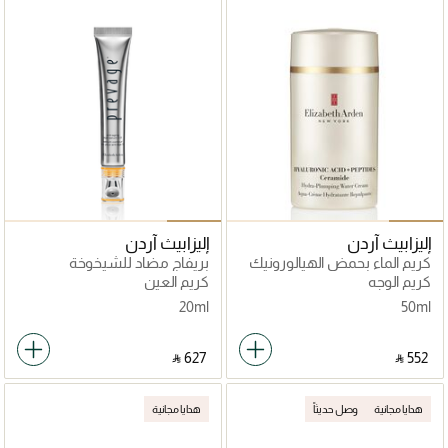
إليزابيث آردن
إليزابيث آردن
كريم الماء بحمض الهيالورونيك
بريفاج مضاد للشيخوخة
+ الببتيدات والسيراميد
كريم الوجه
كريم العين
20ml
50ml
‎ ⃁ ⁦627⁩ ‎
‎ ⃁ ⁦552⁩ ‎
هدايا مجانية
وصل حديثاً
هدايا مجانية