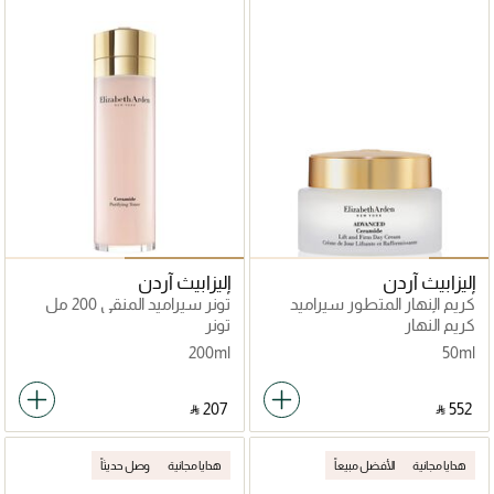
إليزابيث آردن
إليزابيث آردن
كريم النهار المتطور سيراميد
تونر سيراميد المنقي 200 مل
ليفت أند فيرم
كريم النهار
تونر
200ml
50ml
‎ ⃁ ⁦207⁩ ‎
‎ ⃁ ⁦552⁩ ‎
هدايا مجانية
الأفضل مبيعاً
هدايا مجانية
وصل حديثاً