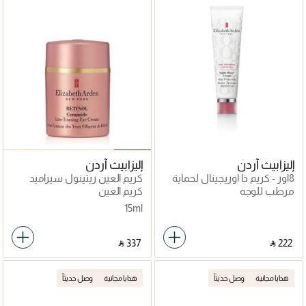
إليزابيث آردن
إليزابيث آردن
8اور - كريم ذا اوريجينال لحماية
كريم العين ريتينول سيراميد
البشرة
لاين ، 15 مل
مرطب للوجه
كريم العين
15ml
‎ ⃁ ⁦337⁩ ‎
‎ ⃁ ⁦222⁩ ‎
هدايا مجانية
وصل حديثاً
هدايا مجانية
وصل حديثاً