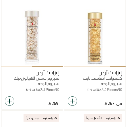
إليزابيث آردن
إليزابيث آردن
كبسولات ادفانسد نايت
سيروم حمض الهيالورونيك
سيرامايد لتقوية و تنقية البشرة
سيراميد
سيروم الوجه
سيروم الوجه
90 Pieces
(+2 مقاسات)
90 Piece
(+2 مقاسات)
من
‎ ⃁ ⁦267⁩ ‎
‎ ⃁ ⁦269⁩ ‎
هدايا مجانية
الأفضل مبيعاً
هدايا مجانية
وصل حديثاً