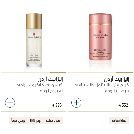
إليزابيث آردن
إليزابيث آردن
كريم مائي بالريتنول والسيراميد
كبسولات مايكرو سيراميد
المتطور HPR+ لتجديد البشرة
لتجديد البشرة 140 مل
مرطب للوجه
سيروم الوجه
‎ ⃁ ⁦335⁩ ‎
‎ ⃁ ⁦552⁩ ‎
هدايا مجانية
هدايا مجانية
وفر %30
وصل حديثاً