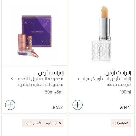
إليزابيث آردن
إليزابيث آردن
إلزابيث أردن ايت أور كريم ليب
مجموعة الريتينول للتجديد – 3
ستيك اس بي اف 15
قطع
مرطب شفاه
مجموعات العناية بالبشرة
50ml+5ml
100ml
‎ ⃁ ⁦552⁩ ‎
‎ ⃁ ⁦144⁩ ‎
هدايا مجانية
هدايا مجانية
الأفضل مبيعاً