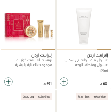
إليزابيث آردن
إليزابيث آردن
غسول منقي وايت تي سكين
تويست أند ليفت كوارتت
سوليوشنز
غسول ومنظف الوجه
مجموعات العناية بالبشرة
125ml
‎ ⃁ ⁦591⁩ ‎
‎ ⃁ ⁦68⁩ ‎
هدايا مجانية
وصل حديثاً
هدايا مجانية
وصل حديثاً