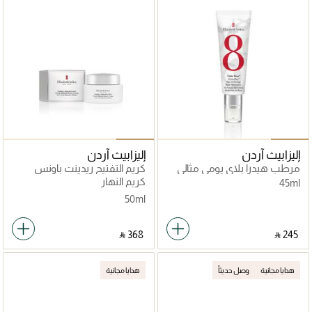
إليزابيث آردن
إليزابيث آردن
مرطب هيدرا بلاي يومي مثالي
كريم التفتيح ريدينت باونس
للبشرة
كريم النهار
45ml
50ml
‎ ⃁ ⁦368⁩ ‎
‎ ⃁ ⁦245⁩ ‎
هدايا مجانية
وصل حديثاً
هدايا مجانية