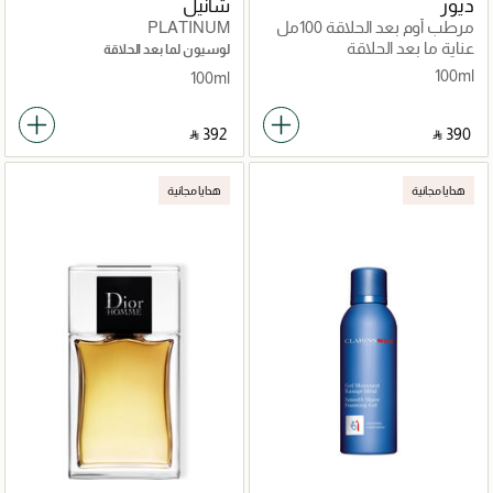
ديور
شانيل
مرطب أوم بعد الحلاقة 100مل
PLATINUM
عناية ما بعد الحلاقة
لوسيون لما بعد الحلاقة
100ml
100ml
‎ ⃁ ⁦392⁩ ‎
‎ ⃁ ⁦390⁩ ‎
هدايا مجانية
هدايا مجانية