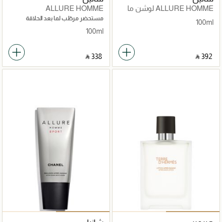
ALLURE HOMME لوشن ما
ALLURE HOMME
بعد الحلاقة
مستحضر مرطّب لما بعد الحلاقة
100ml
100ml
‎ ⃁ ⁦338⁩ ‎
‎ ⃁ ⁦392⁩ ‎