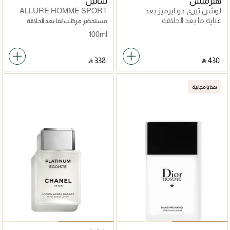
هيرميس
شانيل
لوشن تيري دو ايرميز بعد
ALLURE HOMME SPORT
الحلاقة
عناية ما بعد الحلاقة
مستحضر مرطّب لما بعد الحلاقة
100ml
‎ ⃁ ⁦338⁩ ‎
‎ ⃁ ⁦430⁩ ‎
هدايا مجانية