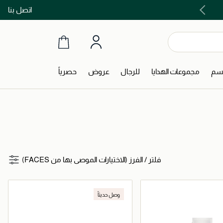
اتصل بنا
اشتري الآن و ادفع لاحقاً مع تابي و تمارا!
جسم
مجموعات الهدايا
للرجال
عروض
حصرياً
فلتر
/
الفرز (الاختيارات الموصى بها من FACES)
وصل حديثاً