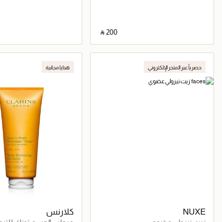
‎ ⃁ ⁦200⁩ ‎
جاري تحميل التفاصيل
جاري تحميل التف
حصرياً عبر المتجر الإلكتروني
هدايا مجانية
NUXE
كلارنس