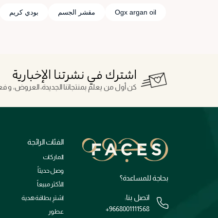
Ogx argan oil
مقشر الجسم
بودي كريم
اشترك في نشرتنا الإخبارية
كن أول من يعلم بمنتجاتنا الجديدة، العروض، و فعال
الفئات الرائجة
الماركات
وصل حديثاً
بحاجة للمساعدة؟
الأكثر مبيعاً
اتصل بنا:
اشترِ بطاقة هدية
+9668001111568
عطور