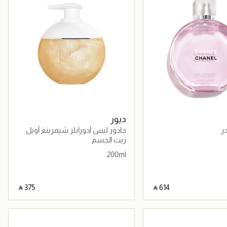
ديور
ر
جادور ليس أدورابلز شيمرينغ أويل
زيت الجسم
200ml
‎ ⃁ ⁦375⁩ ‎
‎ ⃁ ⁦614⁩ ‎
جاري تحميل التفاصيل
جاري تحميل التفاصيل