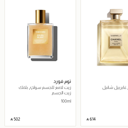
توم فورد
غابرييل شانيل
زيت لامع للجسم سولاي بلانك
100مل
زيت الجسم
100ml
‎ ⃁ ⁦502⁩ ‎
‎ ⃁ ⁦614⁩ ‎