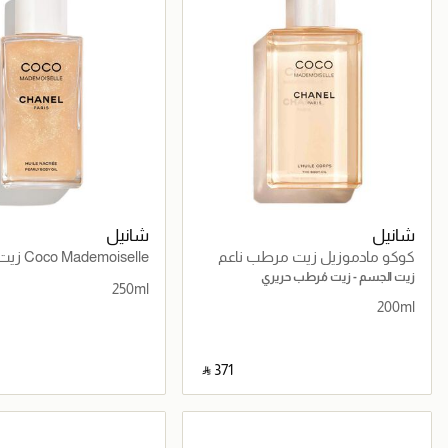
شانيل
شانيل
كوكو مادموزيل زيت مرطب ناعم
emoiselle
للجسم 200 مل
اللمسة اللؤلؤية - إصدار م
زيت الجسم - زيت مُرطب حريري
250ml
200ml
‎ ⃁ ⁦371⁩ ‎
جاري تحميل التفاصيل
جاري تحميل التف