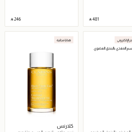
‎ ⃁ ⁦246⁩ ‎
‎ ⃁ ⁦481⁩ ‎
جاري تحميل التفاصيل
جاري تحميل التفاصيل
جر الإلكتروني
هدايا مجانية
كلارنس