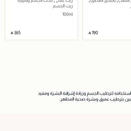
البندق العضوي
زيت علاجي لنحت الجسم وتقويه
100مل
زيت الجسم
100ml
‎ ⃁ ⁦365⁩ ‎
‎ ⃁ ⁦190⁩ ‎
جاري تحميل التفاصيل
جاري تحميل التفاصيل
استخدامه لترطيب الجسم وزيادة إشراقة البشرة ومفيد
راغبين بترطيب عميق وبشرة صحية المظهر.