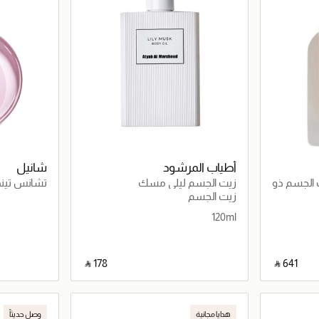
أطياب المرشود
شانيل
Coco Mad زيت الجسم ذو
زيت الجسم ليلي مسك
تشانس تيند
حدود
زيت الجسم
120ml
‎ ⃁ ⁦178⁩ ‎
‎ ⃁ ⁦641⁩ ‎
اصيل
جاري تحميل التفاصيل
هدايا مجانية
وصل حديثاً