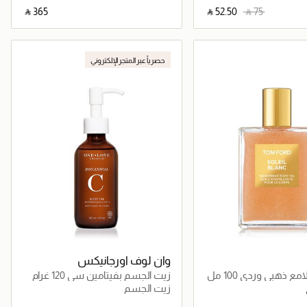
‎ ⃁ ⁦365⁩ ‎
‎ ⃁ ⁦52.50⁩ ‎
‎ ⃁ ⁦75⁩ ‎
جاري تحميل التفاصيل
جاري تحميل التفاصيل
حصرياً عبر المتجر الإلكتروني
وان لوف اورجانيكس
 ذهبي وردي 100 مل
زيت الجسم بفيتامين سي 120 غرام
زيت الجسم