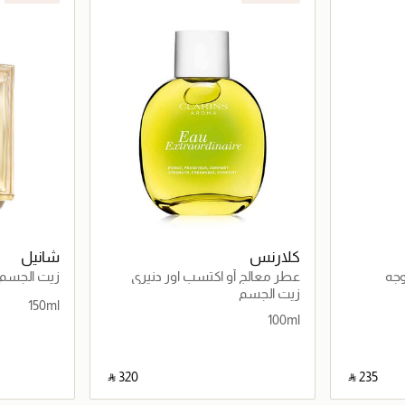
كلارنس
شانيل
وجه
عطر معالج أو اكتسب اور دنيري
زيت الجسم 
100مل
زيت الجسم
150ml
100ml
‎ ⃁ ⁦320⁩ ‎
‎ ⃁ ⁦235⁩ ‎