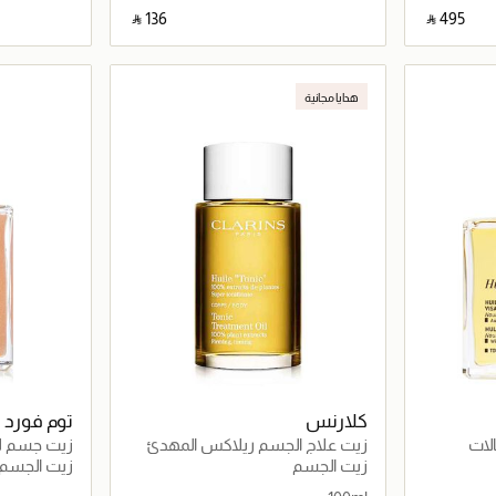
‎ ⃁ ⁦136⁩ ‎
‎ ⃁ ⁦495⁩ ‎
اصيل
جاري تحميل التفاصيل
هدايا مجانية
كلارنس
توم فورد
لات
زيت علاج الجسم ريلاكس المهدئ
زيت جسم لامع
والاسترخاء 100مل
زيت الجسم
زيت الجسم