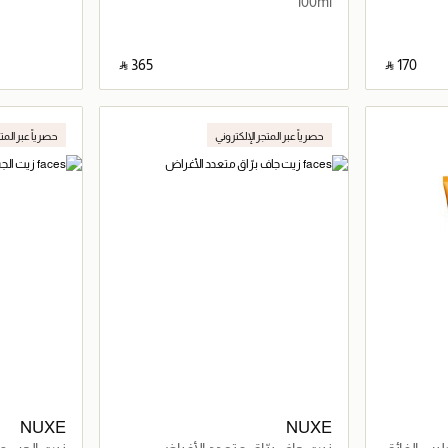
100ml
‎ ⃁ ⁦365⁩ ‎
‎ ⃁ ⁦170⁩ ‎
اصيل
جاري تحميل التفاصيل
حصرياً عبر المتجر الإلكتروني
حصرياً عبر المت
NUXE
NUXE