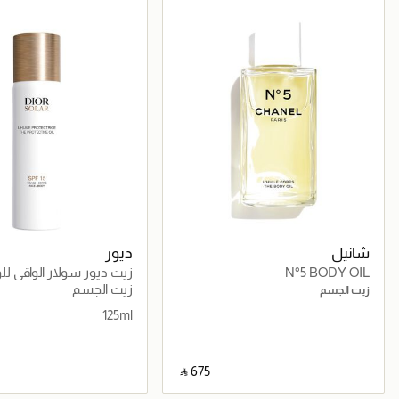
شانيل
ديور
N°5 BODY OIL
زيت ديور سولار الواقي لل
والجسم
زيت الجسم
زيت الجسم
125ml
‎ ⃁ ⁦675⁩ ‎