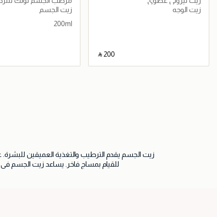
زيت نيرولي عضوي
مرطب الجسم تونك للترطي
200مل
زيت الوجه
زيت الجسم
200ml
‎ ⃁ ⁦200⁩ ‎
جاري تحميل التفاصيل
جاري تحميل التف
زيت الجسم يقدم الترطيب والتغذية العميقين للبشرة. 
للقيام بمساج فاخر. يساعد زيت الجسم في 