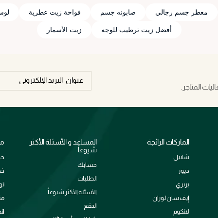
معطر جسم رجالي
صابونه جسم
فواحة زيت عطرية
لوس
أفضل زيت ترطيب للوجه
زيت الأسمار
يات المتاجر.
الماركات الرائجة
المساعد و الأسئلة الأكثر
مع
شيوعاً
شانيل
حو
حسابك
ديور
خد
الطلبات
بربري
تو
الأسئلة الأكثر شيوعاً
إيف سان لوران
من
الدفع
لانكوم
ان