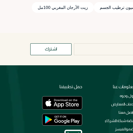
يون ترطيب الجسم
زيت الأرجان المغربي 100مل
اشترك
لومات عنا
حمل تطبيقنا
ل وجوه
مات المعارض
اصل معنا
صّة شبكة الشركاء
ضموا لفيسز