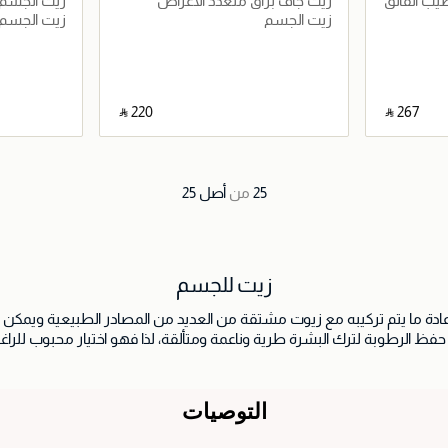
ب الفائق
زيت جاف برّاق متعدد الأغراض
زيت الجسم المغذي ب
زيت الجسم
زيت الجسم
‎ ⃁ ⁦220⁩ ‎
‎ ⃁ ⁦267⁩ ‎
اصيل
جاري تحميل التفاصيل
25
من
أصل
25
زيت للجسم
عادة ما يتم تركيبه مع زيوت مشتقة من العديد من المصادر الطبيعية ويمكن 
حفظ الرطوبة لترك البشرة طرية وناعمة ومتألقة، لذا فهو اختيار محبوب لل
التوصيات