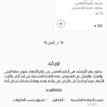
مسك زهرة اللوتس
عطور عربية للجنسين
75 ml
‎ ⃁ ⁦320⁩ ‎
15
من
أصل
15
اوركيد
عطور زهر الأوركيد هي أحلام تُهمس عن عالم الأزهار، يفوح منها الرقي
والتفرّد، والقليل من الغموض. هذه الرائحة المشتقة من أحد أكثر عائلات
الأزهار تنوعاً وجاذبياً على الأرض هي رائحة راقية وهادئة وجذابة بشكل أخاذ.
وضع عطر الأوركيد أشبه بتزييك نفسك بجودة البراعم النادرة من جنة
قراءة المزيد
استوائية مخفية. هذه العطور تتماشى مع النوتات الزهرية والفاكهية
والكريمية، لتخلق تجربة شمية مميزة مألوفة ومختلفة معاً. بالنسبة لمن
فيسز الصفحة الرئيسية
العطور
تسوق حسب المكونات
يضعه، زهر الأوركيد أكثر من مجرد رائحة، أنه رحلة للأراضي البعيدة، رقصة
اوركيد
للظلال والضوء، وشهادة على جمال الطبيعة الدقيق.