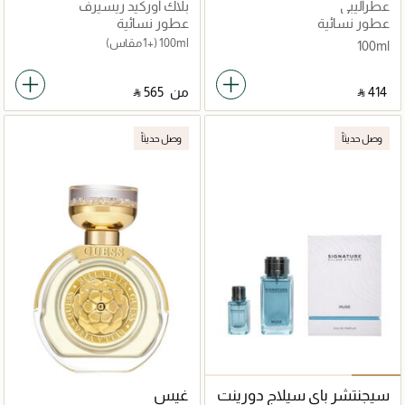
عطرأليبي
بلاك أوركيد ريسيرف
عطور نسائية
عطور نسائية
100ml
(+1 مقاس)
100ml
‎ ⃁ ⁦414⁩ ‎
من
‎ ⃁ ⁦565⁩ ‎
وصل حديثاً
وصل حديثاً
سيجنتشر باي سيلاج دورينت
غيس