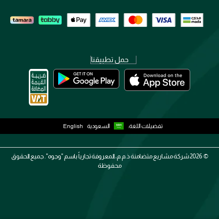
حمل تطبيقنا
تفضيلات اللغة:
السعودية
English
2026 ©
شركة مشاريع متضامنة ذ.م.م، المعروفة تجارياً باسم "وجوه". جميع الحقوق
محفوظة