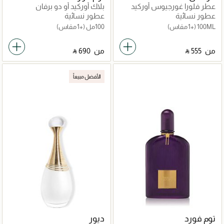
عطر فلورا غورجيوس أوركيد
بلاك أوركيد أو دو برفان
عطور نسائية
عطور نسائية
100ML
(+1 مقاس)
100مل
(+1 مقاس)
من
‎ ⃁ ⁦555⁩ ‎
من
‎ ⃁ ⁦690⁩ ‎
الأفضل مبيعاً
توم فورد
ديور