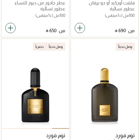
فلفت أوركيد أو دو برفان
عطر جادور من ديور للنساء
عطور نسائية
عطور نسائية
100مل
(+1 مقاس)
100مل
(+1 مقاس)
من
‎ ⃁ ⁦690⁩ ‎
من
‎ ⃁ ⁦650⁩ ‎
وصل حديثاً
وصل حديثاً
حصرياً
توم فورد
توم فورد