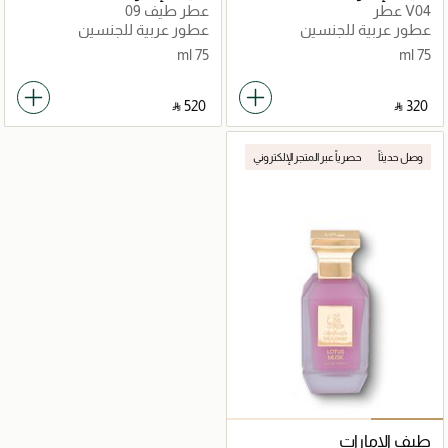
V04 عطر
عطر طيف 09
عطور عربية للجنسين
عطور عربية للجنسين
75 ml
75 ml
‎ ⃁ ⁦520⁩ ‎
‎ ⃁ ⁦320⁩ ‎
وصل حديثاً
حصرياً عبر المتجر الإلكتروني
طيف الإمارات