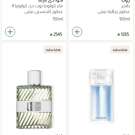
دانجر
ماء كولونيا نوت دي كولونيا 4
150 مل
عطور رجالية نيش
عطور للجنسين نيش
150ml
100ml
‎ ⃁ ⁦2545⁩ ‎
‎ ⃁ ⁦1285⁩ ‎
هدايا مجانية
هدايا مجانية