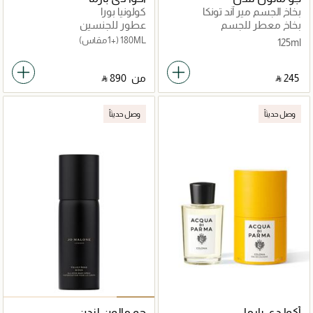
بخاخ الجسم مير آند تونكا
كولونيا بورا
بخاخ معطر للجسم
عطور للجنسين
180ML
(+1 مقاس)
125ml
‎ ⃁ ⁦245⁩ ‎
من
‎ ⃁ ⁦890⁩ ‎
وصل حديثاً
وصل حديثاً
أكوا دي بارما
جو مالون لندن