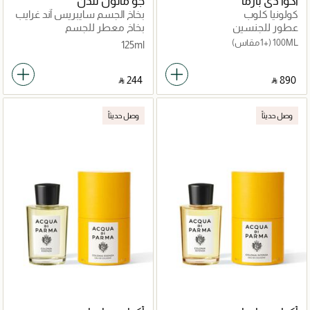
أكوا دي بارما
جو مالون لندن
كولونيا كلوب
بخاخ الجسم سايبريس آند غرايب
فاين
عطور للجنسين
بخاخ معطر للجسم
100ML
(+1 مقاس)
125ml
‎ ⃁ ⁦244⁩ ‎
‎ ⃁ ⁦890⁩ ‎
وصل حديثاً
وصل حديثاً