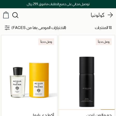
توصيل مجاني على جميع الطلبات ما فوق 299 ريال
كولونيا
18 المنتجات
(الاختيارات الموصى بها من FACES)
وصل حديثاً
وصل حديثاً
جو مالون لندن
أكوا دي بارما