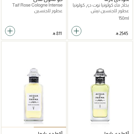
بخاخ ماء كولونيا نوت دي كولونيا
Taif Rose Cologne Intense
2 150 مل
عطور للجنسين نيش
عطور للجنسين
150ml
‎ ⃁ ⁦811⁩ ‎
‎ ⃁ ⁦2545⁩ ‎
أكوا دي بارما
أكوا دي بارما