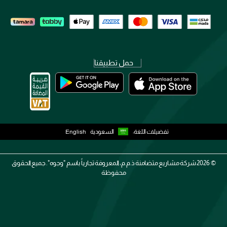
حمل تطبيقنا
تفضيلات اللغة:
السعودية
English
2026 ©
شركة مشاريع متضامنة ذ.م.م، المعروفة تجارياً باسم "وجوه". جميع الحقوق
محفوظة