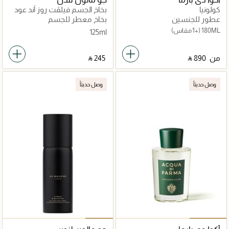
كولونيا
بخاخ الجسم فيلڤت روز آند عود
عطور للجنسين
بخاخ معطر للجسم
180ML
(+1 مقاس)
125ml
من
‎ ⃁ ⁦890⁩ ‎
‎ ⃁ ⁦245⁩ ‎
وصل حديثاً
وصل حديثاً