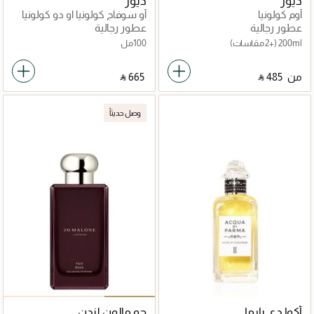
ديور
ديور
أوم كولونيا
أو سوفاج كولونيا او دو كولونيا
عطور رجالية
عطور رجالية
200ml
(+2 مقاسات)
100مل
من
‎ ⃁ ⁦485⁩ ‎
‎ ⃁ ⁦665⁩ ‎
وصل حديثاً
أكوا دي بارما
جو مالون لندن