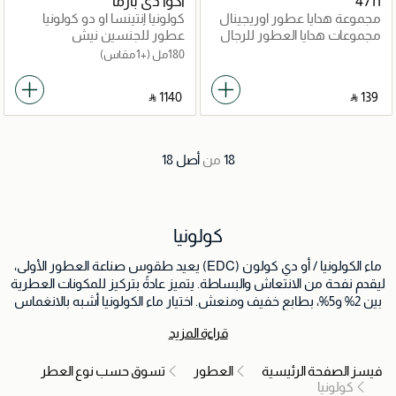
4711
أكوا دي بارما
مجموعة هدايا عطور اوريجينال
كولونيا إنتينسا او دو كولونيا
او دو كولون
مجموعات هدايا العطور للرجال
عطور للجنسين نيش
180مل
(+1 مقاس)
‎ ⃁ ⁦1140⁩ ‎
‎ ⃁ ⁦139⁩ ‎
18
من
أصل
18
كولونيا
ماء الكولونيا / أو دي كولون (EDC) يعيد طقوس صناعة العطور الأولى،
ليقدم نفحة من الانتعاش والبساطة. يتميز عادةً بتركيز للمكونات العطرية
بين 2% و5%، بطابع خفيف ومنعش. اختيار ماء الكولونيا أشبه بالانغماس
في لحظة عابرة من حقول الحمضيات المنعشة والصباحات المشمسة.
قراءة المزيد
تركيبته الحيوية يطغى عليها النوتات الحامضية في العادة، ما يجعله اختياراً
مفضلاً لتغيير الرائحة سريعاً أو انعاش البشرة بعد الحلاقة. ماء الكولونيا /
فيسز الصفحة الرئيسية
العطور
تسوق حسب نوع العطر
أو دي كولون يروق لمن يبحثون عن دفعة من الانتعاش، عطر مؤقت
كولونيا
يحسن المزاج ويترك أثراً خفيفاً بينما يتلاشى بأناقة.