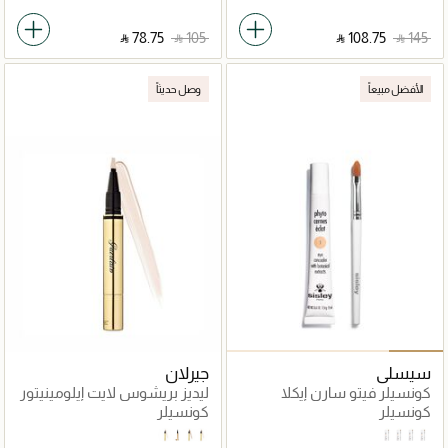
‎ ⃁ ⁦78.75⁩ ‎
‎ ⃁ ⁦105⁩ ‎
‎ ⃁ ⁦108.75⁩ ‎
‎ ⃁ ⁦145⁩ ‎
الأفضل مبيعاً
وصل حديثاً
سيسلي
جيرلان
كونسيلر فيتو سارن إيكلا
ليديز بريشوس لايت إيلومينيتور
كونسيلر
كونسيلر
0 LIGHT
1 5 Natural Beige
2 Medium Beige
1 Light Golden
eclat 4 15
eclat 3 15
eclat 2 15
eclat 1 15