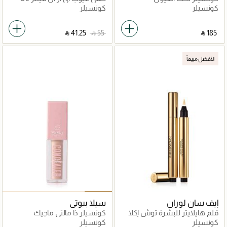
كونسيلر
كونسيلر
‎ ⃁ ⁦41.25⁩ ‎
‎ ⃁ ⁦55⁩ ‎
‎ ⃁ ⁦185⁩ ‎
الأفضل مبيعاً
إيف سان لوران
سيلا بيوتي
قلم هايلايتر للبشرة توش إكلا
كونسيلر ذا مالتي ماجيك
كونسيلر
كونسيلر