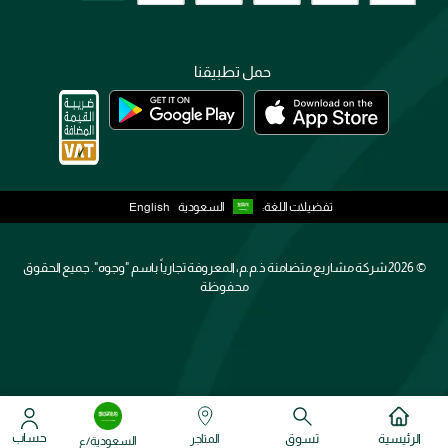
حمل تطبيقنا
تفضيلات اللغة:
السعودية
English
2026 ©
شركة مشاريع متضامنة ذ.م.م، المعروفة تجارياً باسم "وجوه". جميع الحقوق
محفوظة
حساب
الرئيسية
تسوق
المتاجر
السعودية/ع