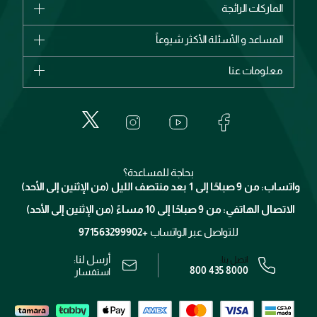
الماركات الرائجة
وصل حديثاً
شانيل
المساعد و الأسئلة الأكثر شيوعاً
الأكثر مبيعاً
ديور
اشترِ بطاقة هدية
حسابك
معلومات عنا
بربري
عطور
الطلبات
إيف سان لوران
حول وجوه
المكياج
الأسئلة الأكثر شيوعاً
لانكوم
خدمات المعارض
العناية بالبشرة
الدفع
جيفنشي
تواصل معنا
للإستحمام والجسم
شارك مع أصدقائك
ميك اب فور ايفر
منصّة شبكة الشركاء
العناية بالشعر
التوصيل
كلارنس
انضموا لفيسز
بحاجة للمساعدة؟
الإرجاع
واتساب: من 9 صباحًا إلى 1 بعد منتصف الليل (من الإثنين إلى الأحد)
برنامج الولاء ميوز
تتبع طلبك
الاتصال الهاتفي: من 9 صباحًا إلى 10 مساءً (من الإثنين إلى الأحد)
الوظائف
محدد المتاجر
الشروط و الأحكام
للتواصل عبر الواتساب
+971563299902
سياسة الخصوصية
أرسل لنا:
اتصل بنا:
800 435 8000
رقم السجل التجاري: 7013320481 — صادر من وزارة التجارة
استفسار