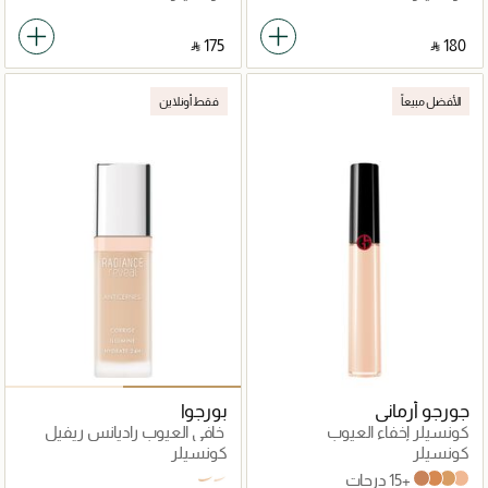
‎ ⃁ ⁦175⁩ ‎
‎ ⃁ ⁦180⁩ ‎
الأفضل مبيعاً
فقط أونلاين
جورجو أرماني
بورجوا
كونسيلر إخفاء العيوب
خافي العيوب راديانس ريفيل
كونسيلر
كونسيلر
+15 درجات
Beige
ivory
1,5N Neutral
5.25
06
4.5