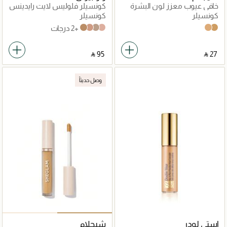
خافي عيوب معزز لون البشرة
كونسيلر فلوليس لايت رايدينس
إتش دي
كونسيلر
كونسيلر
+2 درجات
Cinnamon
Honey
Hazelnut
Caramel
Nude
Shell
‎ ⃁ ⁦95⁩ ‎
‎ ⃁ ⁦27⁩ ‎
وصل حديثاً
إستي لودر
شيجلام