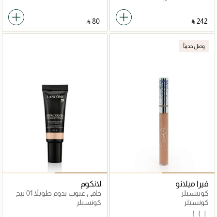
‎ ⃁ ⁦80⁩ ‎
‎ ⃁ ⁦242⁩ ‎
وصل حديثاً
فيرا ميلانو
لانكوم
كوينسيلر
خافي عيوب يدوم طويلاً 01 بيج
باستيل
كونسيلر
كونسيلر
Special
Natural
Cool