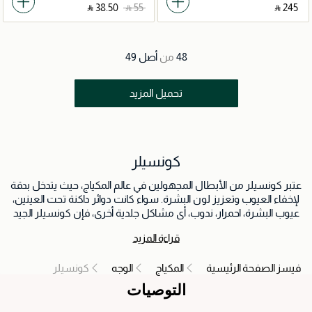
‎ ⃁ ⁦38.50⁩ ‎
‎ ⃁ ⁦55⁩ ‎
‎ ⃁ ⁦245⁩ ‎
48
من
أصل
49
تحميل المزيد
كونسيلر
عتبر كونسيلر من الأبطال المجهولين في عالم المكياج، حيث يتدخل بدقة
لإخفاء العيوب وتعزيز لون البشرة. سواء كانت دوائر داكنة تحت العينين،
عيوب البشرة، احمرار، ندوب، أي مشاكل جلدية أخرى، فإن كونسيلر الجيد
يعمل بشكل رائع في تقديم تغطية مستهدفة وضمان إنهاء مكياج خالي
قراءة المزيد
من العيوب. تتوفر هذه المنتجات المتنوعة في متجر وجوه - المملكة
العربية السعودية بتشكيلات مختلفة، من السائل إلى الكريم إلى العصا،
فيسز الصفحة الرئيسية
المكياج
الوجه
كونسيلر
مما يسهل العثور على الخيار المثالي وفقًا لكل تفضيل واحتياج. بالإضافة
إلى ذلك، يتوفر كونسيلر بدرجات لونية متنوعة لتناسب جميع درجات
التوصيات
البشرة، مما يضمن دمجها بشكل سلس مع الجلد للحصول على مظهر
طبيعي. بعض كونسيلر مصممة لتقديم تغطية خفيفة ولطيفة، مما