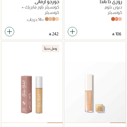
روزي ذا باندا
جورجو أرماني
ديون بلوم
كونسيلر باور فابريك +
كونسيلر
كونسيلر
+14 درجات
6.5
4.5
2.75
1.5
Dune Bloom
Sunset Peral
Desert Glow
‎ ⃁ ⁦242⁩ ‎
‎ ⃁ ⁦106⁩ ‎
وصل حديثاً