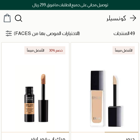
اكتشفوا خدمات الجمال المختارة بعناية
كونسيلر
49 المنتجات
(الاختيارات الموصى بها من FACES)
الأفضل مبيعاً
30% خصم
الأفضل مبيعاً
ديور
ميك اب فور ايفر