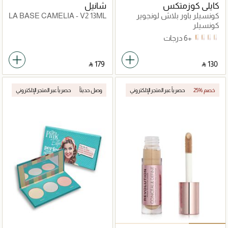
كايلي كوزمتكس
شانيل
كونسيلر باور بلاش لونجوير
LA BASE CAMELIA - V2 13ML
كونسيلر
+6 درجات
7W
4WN
3N
2.5N
‎ ⃁ ⁦179⁩ ‎
‎ ⃁ ⁦130⁩ ‎
25% خصم
حصرياً عبر المتجر الإلكتروني
وصل حديثاً
حصرياً عبر المتجر الإلكتروني