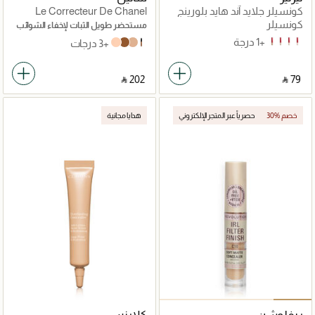
كونسيلر جلايد آند هايد بلورينج
Le Correcteur De Chanel
Longwear Concealer
كونسيلر
مستحضر طويل الثبات لإخفاء الشوائب
+1 درجة
7 N
4 N
3 W
2 C
+3 درجات
Rose
10
apricot
40
‎ ⃁ ⁦202⁩ ‎
‎ ⃁ ⁦79⁩ ‎
30% خصم
حصرياً عبر المتجر الإلكتروني
هدايا مجانية