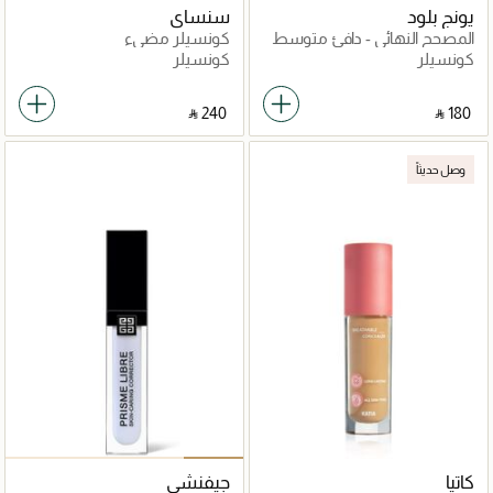
يونج بلود
سنساي
المصحح النهائي - دافئ متوسط
كونسيلر مضيء
كونسيلر
كونسيلر
‎ ⃁ ⁦240⁩ ‎
‎ ⃁ ⁦180⁩ ‎
وصل حديثاً
كاتيا
جيفنشي