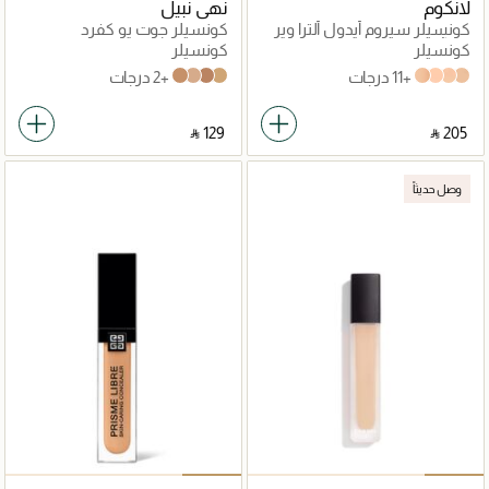
لانكوم
نهى نبيل
كونسيلر سيروم أيدول ألترا وير
كونسيلر جوت يو كفرد
كير آند جلو من تينت
كونسيلر
كونسيلر
+11 درجات
+2 درجات
N25
N15
W20
W10
125W
120N
115C
105W
‎ ⃁ ⁦129⁩ ‎
‎ ⃁ ⁦205⁩ ‎
وصل حديثاً