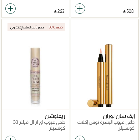
‎ ⃁ ⁦263⁩ ‎
‎ ⃁ ⁦508⁩ ‎
30% خصم
حصرياً عبر المتجر الإلكتروني
إيف سان لوران
ريفلوشن
خافي عيوب البشرة توش إكلات
خافي عيوب آي آر ال فيلتر C3
عالي التغطية 1
كونسيلر
كونسيلر