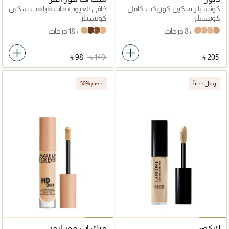
كونسيلر سكين كوريكت كامل
خافي العيوب مات فيلفت سكين
التغطية
كونسيلر
كونسيلر
+8 درجات
+18 درجات
2.1-Alabaster
5.5-Mocha
5.4-Chestnut
2.5-Pink Beige
4 N Neutral
2 N Neutral
1,5 N Neutral
2,5 N Neutral
‎ ⃁ ⁦98⁩ ‎
‎ ⃁ ⁦140⁩ ‎
‎ ⃁ ⁦205⁩ ‎
وصل حديثاً
50% خصم
لانكوم
ميك اب فور ايفر