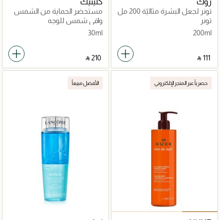
روك
كلينيك
تونر لجعل البشرة مثاليّة 200 مل
مستحضر الحماية من الشمس
فيس صن50 بفلتر 30مل
تونر
واقي شمس للوجه
30ml
200ml
‎ ⃁ ⁦210⁩ ‎
‎ ⃁ ⁦111⁩ ‎
حصرياً عبر المتجر الإلكتروني
الأفضل مبيعاً