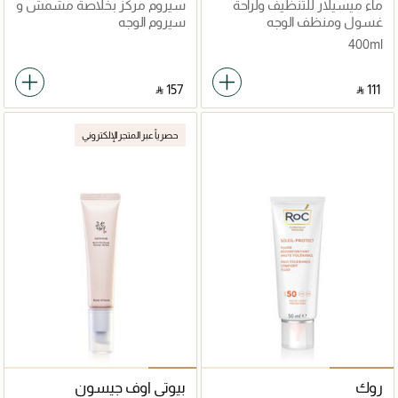
ماء ميسيلار للتنظيف ولراحة
سيروم مركز بخلاصة مشمش و
إضافيّة 400 مل
بالماروسا للبشرة المتعبة
غسول ومنظف الوجه
سيروم الوجه
400ml
‎ ⃁ ⁦157⁩ ‎
‎ ⃁ ⁦111⁩ ‎
حصرياً عبر المتجر الإلكتروني
روك
بيوتي اوف جيسون