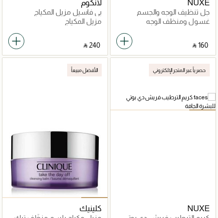
NUXE
لانكوم
جل تنظيف الوجه والجسم
بي فاسيل مزيل المكياج
غسول ومنظف الوجه
مزيل المكياج
‎ ⃁ ⁦240⁩ ‎
‎ ⃁ ⁦160⁩ ‎
حصرياً عبر المتجر الإلكتروني
الأفضل مبيعاً
NUXE
كلينيك
كريم الترطيب فريش دي بوتي
مزيل مكياج بلسم منظّف تيك