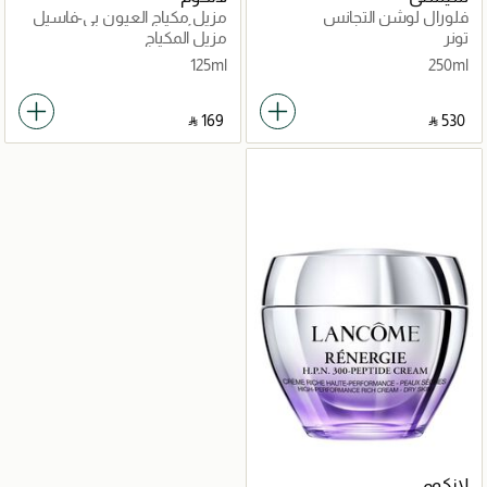
فلورال لوشن التجانس
مزيل مكياج العيون بي-فاسيل
كلين أند كير 125مل
تونر
مزيل المكياج
125ml
250ml
‎ ⃁ ⁦169⁩ ‎
‎ ⃁ ⁦530⁩ ‎
لانكوم