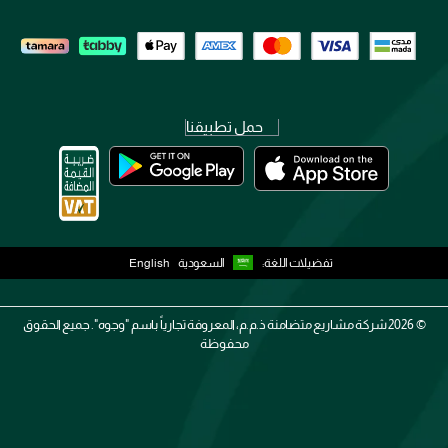
حمل تطبيقنا
تفضيلات اللغة:
السعودية
English
2026 ©
شركة مشاريع متضامنة ذ.م.م، المعروفة تجارياً باسم "وجوه". جميع الحقوق
محفوظة