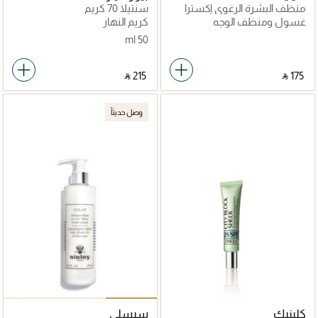
منظف البشرة الرغوي إكسترا
سنتيلا 70 كريم
جينتل كلينسينغ فوم 125مل
غسول ومنظف الوجه
كريم النهار
50 ml
‎ ⃁ ⁦215⁩ ‎
‎ ⃁ ⁦175⁩ ‎
وصل حديثاً
كلينيك
سيسلي