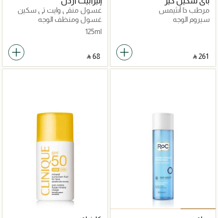
باي سكين كير
إليزابيث آردن
مرطب ذا أنثيمس
غسول منقي وايت تي سكين
سوليوشنز
سيروم الوجه
غسول ومنظف الوجه
125ml
‎ ⃁ ⁦68⁩ ‎
‎ ⃁ ⁦261⁩ ‎