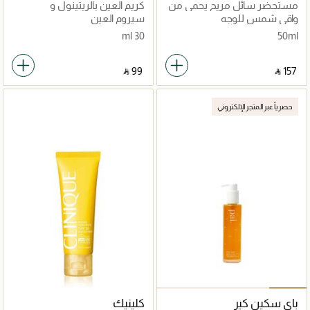
مستحضر سائل مريح يحمي من
كريم العين بالريتينول و
الشمس بعامل 50 50 مل
الجينسنغ
واقي شمس للوجه
سيروم العين
30 ml
50ml
‎ ⃁ ⁦99⁩ ‎
‎ ⃁ ⁦157⁩ ‎
حصرياً عبر المتجر الإلكتروني
باي سكين كير
كلينيك