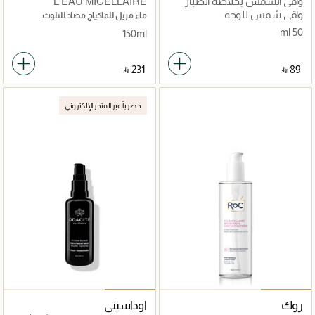
واقي الشمس بخلاصة الصبار
L’EAU MICELLAIRE
SPF 50+
واقي شمس للوجه
ماء مزيل للماكياج مضاد للتلوث
50 ml
150ml
‎ ⃁ ⁦231⁩ ‎
‎ ⃁ ⁦89⁩ ‎
حصرياً عبر المتجر الإلكتروني
روك
اوداسيتي