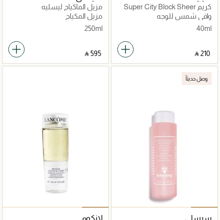
كريم Super City Block Sheer
مزيل الماكياج ليسليه
SPF 25 40مل
واقي شمس للوجه
مزيل المكياج
250ml
40ml
‎ ⃁ ⁦595⁩ ‎
‎ ⃁ ⁦210⁩ ‎
وصل حديثاً
سيسلي
لانكوم