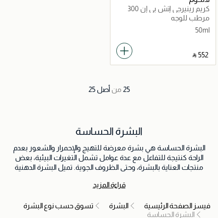
كريم رينيرجي إتش بي إن 300
ببتيد للوجه
مرطب للوجه
50ml
‎ ⃁ ⁦552⁩ ‎
25
من
أصل
25
البشرة الحساسة
البشرة الحساسة هي بشرة معرضة للتهيج والإحمرار والشعور بعدم
الراحة كنتيجة للتفاعل مع عدة عوامل تشمل التغيرات البيئية، بعض
منتجات العناية بالبشرة، وحتى الظروف الجوية. تميل البشرة الدهنية
للتفاعل بشكل أقوى مع المحفزات الخارجية ويمكن أن تُظهر أعراضاً
قراءة المزيد
كالحكة والحرقان والشد. تتطلب العناية بالبشرة الحساسة منتجات لطيفة
لا تسبب الحساسية وروتين مخصص لمنع مفاقمة الحساسية.
فيسز الصفحة الرئيسية
البشرة
تسوق حسب نوع البشرة
البشرة الحساسة