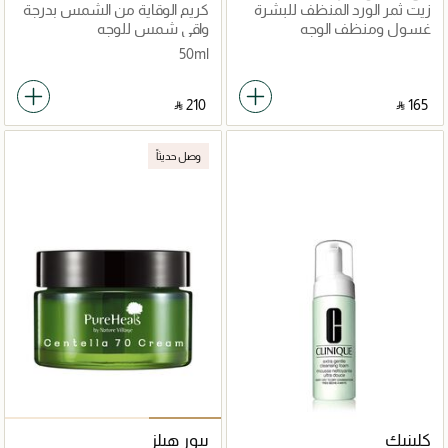
زيت ثمر الورد المنظف للبشرة
كريم الوقاية من الشمس بدرجة
الحساسة
SPF50
غسول ومنظف الوجه
واقي شمس للوجه
50ml
‎ ⃁ ⁦210⁩ ‎
‎ ⃁ ⁦165⁩ ‎
وصل حديثاً
كلينيك
بيور هيلز