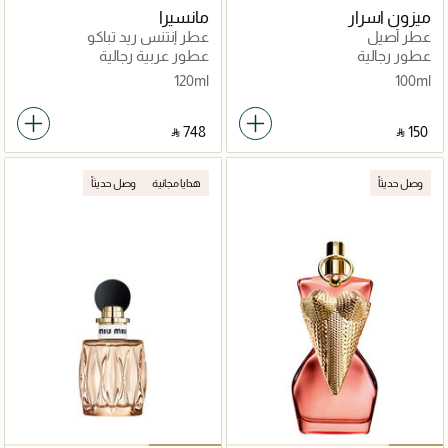
ميزون اسرار
مانسيرا
عطر أصيل
عطر إنتنس ريد تباكو
عطور رجالية
عطور عربية رجالية
120ml
100ml
‎ ⃁ ⁦748⁩ ‎
‎ ⃁ ⁦150⁩ ‎
وصل حديثاً
هدايا مجانية
وصل حديثاً