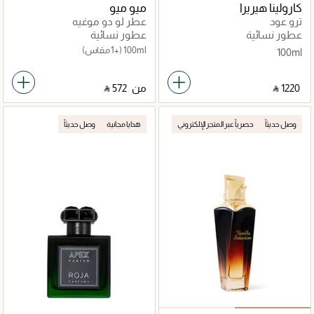
كارولينا هيريرا
ميو ميو
ترو عود
عطر لو دو موغيه
عطور نسائية
عطور نسائية
100ml
(+1 مقاس)
100ml
‎ ⃁ ⁦1220⁩ ‎
من
‎ ⃁ ⁦572⁩ ‎
وصل حديثاً
حصرياً عبر المتجر الإلكتروني
هدايا مجانية
وصل حديثاً