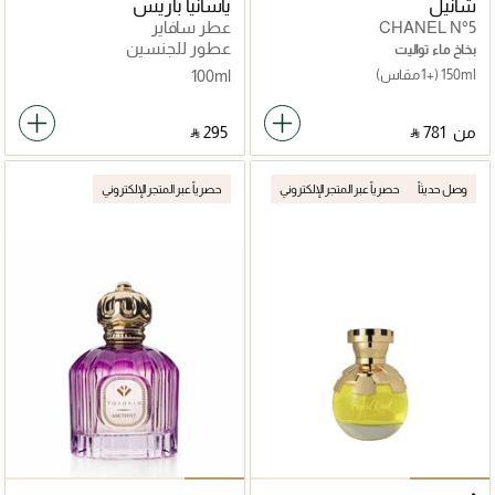
شانيل
ياسانيا باريس
CHANEL N°5
عطر سافاير
عطور للجنسين
بخاخ ماء تواليت
150ml
(+1 مقاس)
100ml
من
‎ ⃁ ⁦781⁩ ‎
‎ ⃁ ⁦295⁩ ‎
وصل حديثاً
حصرياً عبر المتجر الإلكتروني
حصرياً عبر المتجر الإلكتروني