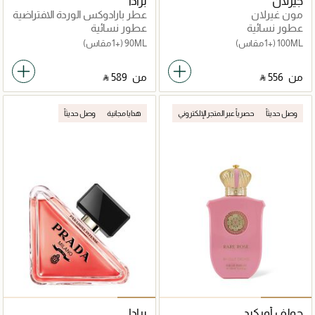
جيرلان
برادا
مون غيرلان
عطر بارادوكس الوردة الافتراضية
عطور نسائية
عطور نسائية
100ML
(+1 مقاس)
90ML
(+1 مقاس)
من
‎ ⃁ ⁦556⁩ ‎
من
‎ ⃁ ⁦589⁩ ‎
وصل حديثاً
حصرياً عبر المتجر الإلكتروني
هدايا مجانية
وصل حديثاً
جولف أوركيد
برادا