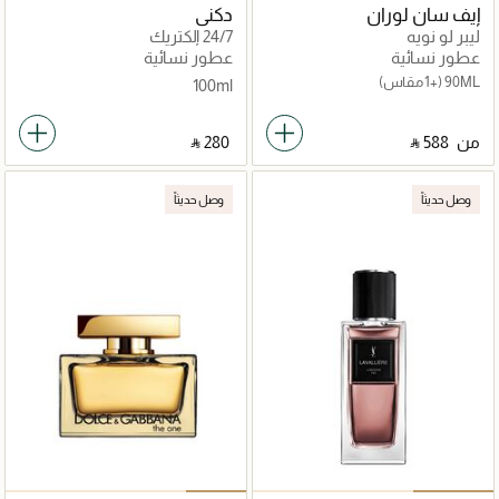
إيف سان لوران
دكني
ليبر لو نويه
24/7 إلكتريك
عطور نسائية
عطور نسائية
90ML
(+1 مقاس)
100ml
من
‎ ⃁ ⁦588⁩ ‎
‎ ⃁ ⁦280⁩ ‎
وصل حديثاً
وصل حديثاً