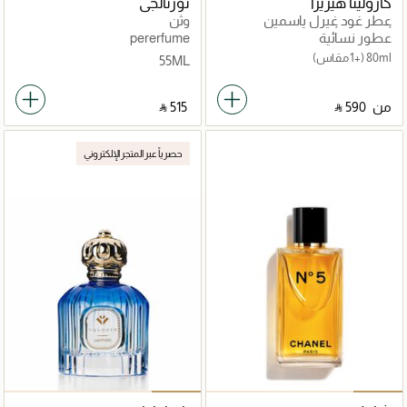
كارولينا هيريرا
نوزتالجي
عطر غود غيرل ياسمين
وثّن
أبسولوت أو دي بارفيوم
عطور نسائية
pererfume
80ml
(+1 مقاس)
55ML
من
‎ ⃁ ⁦590⁩ ‎
‎ ⃁ ⁦515⁩ ‎
حصرياً عبر المتجر الإلكتروني