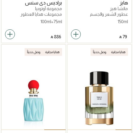
هايز
براديس دي سنس
ماتشا هيز
مجموعة أوتوبيا
عطور الشعر والجسم
مجموعات هدايا العطور
للجنسين
100ml+75ml
150ml
‎ ⃁ ⁦886⁩ ‎
‎ ⃁ ⁦79⁩ ‎
هدايا مجانية
وصل حديثاً
هدايا مجانية
وصل حديثاً