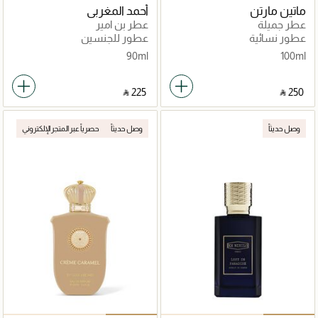
ماتين مارتن
أحمد المغربي
عطر جميلة
عطر بن امير
عطور نسائية
عطور للجنسين
90ml
100ml
‎ ⃁ ⁦225⁩ ‎
‎ ⃁ ⁦250⁩ ‎
وصل حديثاً
وصل حديثاً
حصرياً عبر المتجر الإلكتروني