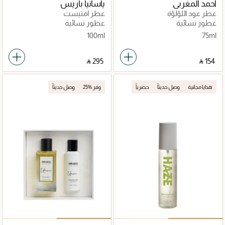
أحمد المغربي
ياسانيا باريس
عطر عود اللؤلؤة
عطر امتيست
عطور نسائية
عطور نسائية
100ml
75ml
‎ ⃁ ⁦295⁩ ‎
‎ ⃁ ⁦154⁩ ‎
هدايا مجانية
وصل حديثاً
حصرياً
وفر %25
وصل حديثاً