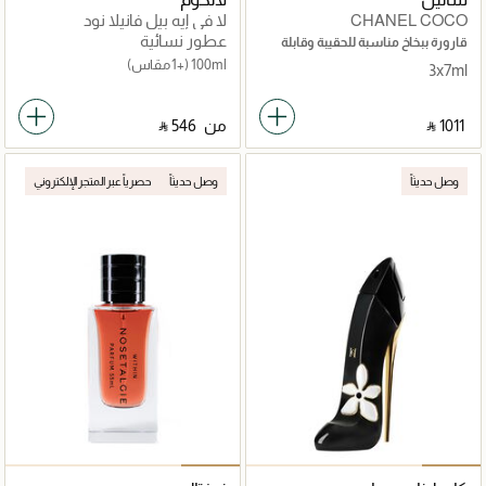
CHANEL COCO
لا في إيه بيل فانيلا نود
MADEMOISELLE
عطور نسائية
قارورة ببخاخ مناسبة للحقيبة وقابلة
لإعادة تعبئة لماء العطر
100ml
(+1 مقاس)
3x7ml
‎ ⃁ ⁦1011⁩ ‎
من
‎ ⃁ ⁦546⁩ ‎
وصل حديثاً
وصل حديثاً
حصرياً عبر المتجر الإلكتروني