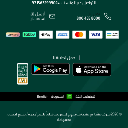
الشروط و الأحكام
للتواصل عبر الواتساب
+971563299902
سياسة الخصوصية
أرسل لنا:
اتصل بنا:
800 435 8000
رقم السجل التجاري: 7013320481 — صادر من وزارة التجارة
استفسار
حمل تطبيقنا
تفضيلات اللغة:
السعودية
English
2026 ©
شركة مشاريع متضامنة ذ.م.م، المعروفة تجارياً باسم "وجوه". جميع الحقوق
محفوظة