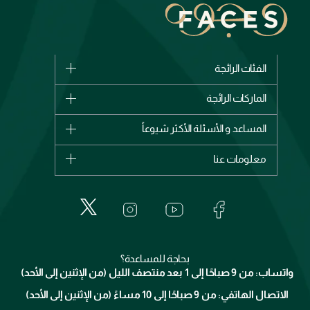
الفئات الرائجة
الماركات
الماركات الرائجة
وصل حديثاً
شانيل
المساعد و الأسئلة الأكثر شيوعاً
الأكثر مبيعاً
ديور
اشترِ بطاقة هدية
حسابك
معلومات عنا
بربري
عطور
الطلبات
إيف سان لوران
حول وجوه
المكياج
الأسئلة الأكثر شيوعاً
لانكوم
خدمات المعارض
العناية بالبشرة
الدفع
جيفنشي
تواصل معنا
للإستحمام والجسم
شارك مع أصدقائك
ميك اب فور ايفر
منصّة شبكة الشركاء
العناية بالشعر
التوصيل
كلارنس
انضموا لفيسز
بحاجة للمساعدة؟
الإرجاع
واتساب: من 9 صباحًا إلى 1 بعد منتصف الليل (من الإثنين إلى الأحد)
برنامج الولاء ميوز
تتبع طلبك
الاتصال الهاتفي: من 9 صباحًا إلى 10 مساءً (من الإثنين إلى الأحد)
الوظائف
محدد المتاجر