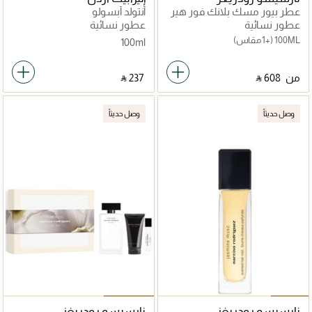
عطر بيور مسك بلانك فور هير
أنتولد أبسولو
انتينس
عطور نسائية
عطور نسائية
100ML
(+1 مقاس)
100ml
من
‎ ⃁ ⁦608⁩ ‎
‎ ⃁ ⁦237⁩ ‎
وصل حديثاً
وصل حديثاً
نارسيسو رودريغز
نارسيسو رودريغز