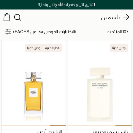
توصيل مجاني على جميع الطلبات ما فوق 299 ريال
ياسمين
107 المنتجات
(الاختيارات الموصى بها من FACES)
وصل حديثاً
هدايا مجانية
وصل حديثاً
نارسيسو رودريغز
إليزابيث آردن