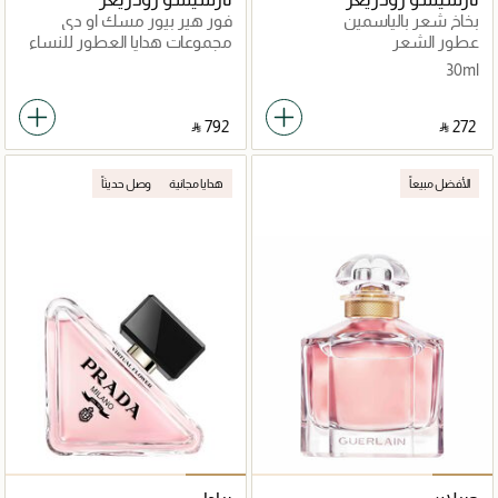
بخاخ شعر بالياسمين
فور هير بيور مسك او دي
بارفان
عطور الشعر
مجموعات هدايا العطور للنساء
30ml
‎ ⃁ ⁦792⁩ ‎
‎ ⃁ ⁦272⁩ ‎
الأفضل مبيعاً
هدايا مجانية
وصل حديثاً