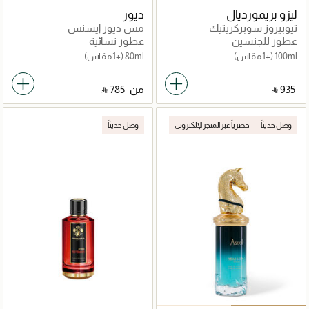
ليزو بريمورديال
ديور
تيوبيروز سوبركريتيك
مس ديور إيسنس
عطور للجنسين
عطور نسائية
100ml
(+1 مقاس)
80ml
(+1 مقاس)
‎ ⃁ ⁦935⁩ ‎
من
‎ ⃁ ⁦785⁩ ‎
وصل حديثاً
حصرياً عبر المتجر الإلكتروني
وصل حديثاً