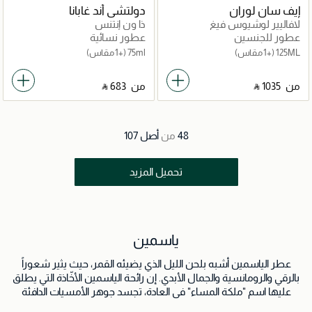
إيف سان لوران
دولتشي أند غابانا
لافاليير لوشيوس فيغ
ذا ون إنتنس
عطور للجنسين
عطور نسائية
125ML
(+1 مقاس)
75ml
(+1 مقاس)
من
‎ ⃁ ⁦1035⁩ ‎
من
‎ ⃁ ⁦683⁩ ‎
48
من
أصل
107
تحميل المزيد
ياسمين
عطر الياسمين أشبه بلحن الليل الذي يضيئه القمر، حيث يثير شعوراً
بالرقي والرومانسية والجمال الأبدي. إن رائحة الياسمين الأخّاذة التي يطلق
عليها اسم "ملكة المساء" في العادة، تجسد جوهر الأمسيات الدافئة
واللقاءات التي تضيئها النجوم. يستخرج هذا العطر من زهر الياسمين