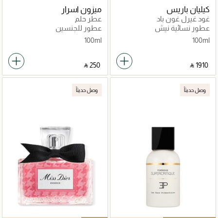
كيليان باريس
ميزون اسرار
غود غيرل غون باد
عطر حلم
عطور نسائية نيش
عطور للجنسين
100ml
100ml
‎ ⃁ ⁦250⁩ ‎
‎ ⃁ ⁦1910⁩ ‎
وصل حديثاً
وصل حديثاً