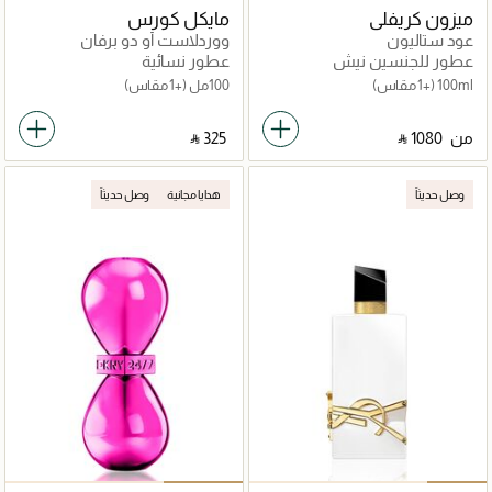
ميزون كريفلي
مايكل كورس
عود ستاليون
ووردلاست أو دو برفان
عطور للجنسين نيش
عطور نسائية
100ml
(+1 مقاس)
100مل
(+1 مقاس)
من
‎ ⃁ ⁦1080⁩ ‎
‎ ⃁ ⁦325⁩ ‎
وصل حديثاً
هدايا مجانية
وصل حديثاً