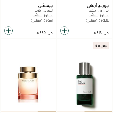
جورجو أرماني
جيفنشي
ماي واي يلانج
لينتردي بارفان
عطور نسائية
عطور نسائية
90ML
(+1 مقاس)
80ml
(+1 مقاس)
من
‎ ⃁ ⁦518⁩ ‎
من
‎ ⃁ ⁦660⁩ ‎
وصل حديثاً