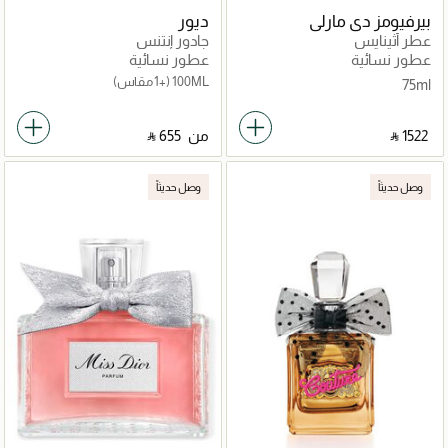
بيرفيومز دي مارلي
ديور
عطر أثينايس
جادور إنتنس
عطور نسائية
عطور نسائية
100ML
(+1 مقاس)
75ml
‎ ⃁ ⁦1522⁩ ‎
من
‎ ⃁ ⁦655⁩ ‎
وصل حديثاً
وصل حديثاً