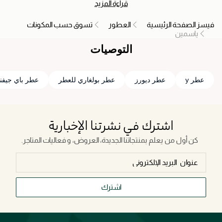
قراءة المزيد
الأبيض الذي يتفتح تحت عباءة الظلام، برائحة قوية ورقيقة في الوقت
نفسه تجسد الجاذبية والنقاء بتناغم. إن وضع عطر الياسمين أشبه بإحاطة
فيسز الصفحة الرئيسية
العطور
تسوق حسب المكونات
نفسك بعطر زكي، يذكرنا بالحب والغموض والرقي الخالد. بالنسبة
ياسمين
للكثيرين، الياسمين أكثر من مجرد رائحة، إنه تجربة شعرية، همسة من
حكايات الطبيعة الساحرة، ورمز للرقي والفخامة.
التوصيات
عطر y
عطر ديورز
عطر بولغاري للعطر
عطر باي جيف
اشترك في نشرتنا الإخبارية
كن أول من يعلم بمنتجاتنا الجديدة، العروض، و فعاليات المتاجر.
اشترك