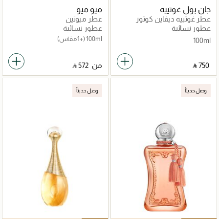
جان بول غوتييه
ميو ميو
عطر غوتييه ديفاين كوتور
عطر ميوتين
عطور نسائية
عطور نسائية
100ml
(+1 مقاس)
100ml
‎ ⃁ ⁦750⁩ ‎
من
‎ ⃁ ⁦572⁩ ‎
وصل حديثاً
وصل حديثاً