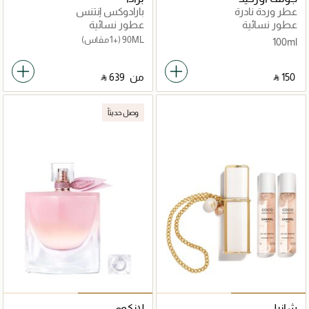
عطر وردة نادرة
بارادوكس إنتنس
عطور نسائية
عطور نسائية
90ML
(+1 مقاس)
100ml
‎ ⃁ ⁦150⁩ ‎
من
‎ ⃁ ⁦639⁩ ‎
وصل حديثاً
شانيل
لانكوم