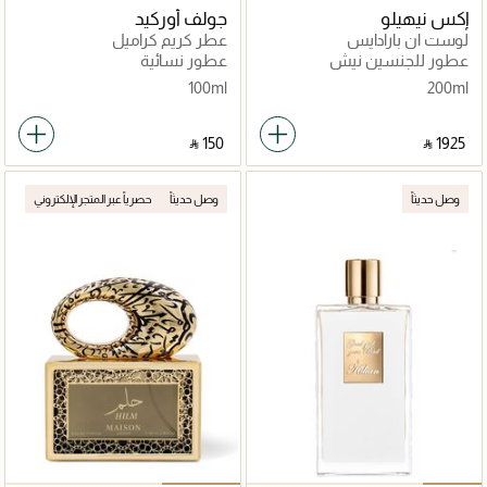
إكس نيهيلو
جولف أوركيد
لوست ان بارادايس
عطر كريم كراميل
عطور للجنسين نيش
عطور نسائية
100ml
200ml
‎ ⃁ ⁦150⁩ ‎
‎ ⃁ ⁦1925⁩ ‎
وصل حديثاً
وصل حديثاً
حصرياً عبر المتجر الإلكتروني