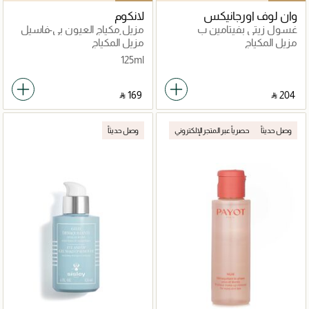
وان لوف اورجانيكس
لانكوم
غسول زيتي بفيتامين ب
مزيل مكياج العيون بي-فاسيل
والإنزيمات مع مزيل مكياج
كلين أند كير 125مل
مزيل المكياج
مزيل المكياج
بوتانيكال بي 120 مل
125ml
‎ ⃁ ⁦169⁩ ‎
‎ ⃁ ⁦204⁩ ‎
وصل حديثاً
حصرياً عبر المتجر الإلكتروني
وصل حديثاً