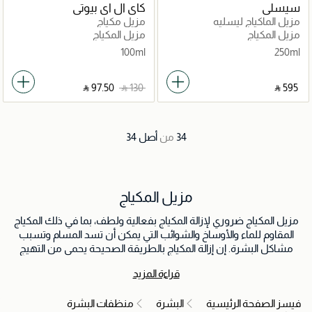
سيسلي
كاي ال اي بيوتي
مزيل الماكياج ليسليه
مزيل مكياج
مزيل المكياج
مزيل المكياج
100ml
250ml
‎ ⃁ ⁦97.50⁩ ‎
‎ ⃁ ⁦130⁩ ‎
‎ ⃁ ⁦595⁩ ‎
34
من
أصل
34
مزيل المكياج
مزيل المكياج ضروري لإزالة المكياج بفعالية ولطف، بما في ذلك المكياج
المقاوم للماء والأوساخ والشوائب التي يمكن أن تسد المسام وتسبب
مشاكل البشرة. إن إزالة المكياج بالطريقة الصحيحة يحمي من التهيج
والحبوب ويحافظ على بشرة نقية وصحية وجاهزة لبقية روتين العناية
قراءة المزيد
بالبشرة.
فيسز الصفحة الرئيسية
البشرة
منظفات البشرة