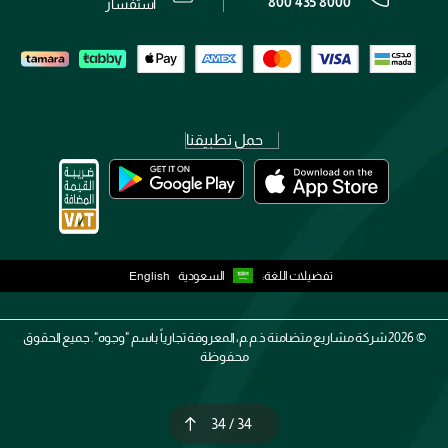
800 435 8000
رقم السجل التجاري: 7013320481 — صادر من وزارة التجارة
استفسار
حمل تطبيقنا
تفضيلات اللغة:
السعودية
English
2026 ©
شركة مشاريع متضامنة ذ.م.م، المعروفة تجارياً باسم "وجوه". جميع الحقوق
محفوظة
34 / 34