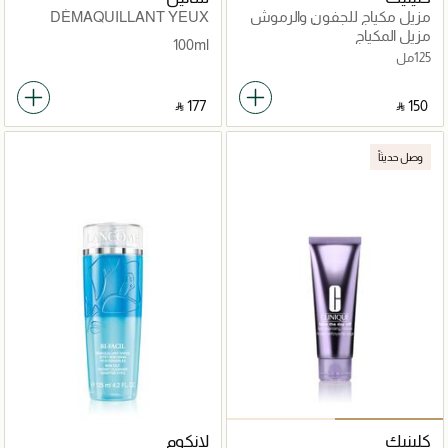
مزيل مكياج للجفون والرموش
DÉMAQUILLANT YEUX
والشفاه تيك ذا داي أوف
INTENSE
مزيل المكياج
100ml
125مل
‎ ⃁ ⁦177⁩ ‎
‎ ⃁ ⁦150⁩ ‎
وصل حديثاً
كلينيك
لانكوم