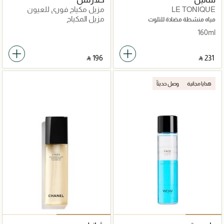
LE TONIQUE
مزيل مكياج فوري للعيون
للمكياج الثقيل والمقاوم للماء
مزيل المكياج
مياه منشطة مضادة للتلوث
Instant Eye Makeup Remover
160ml
125ml
‎ ⃁ ⁦196⁩ ‎
‎ ⃁ ⁦231⁩ ‎
هدايا مجانية
وصل حديثاً