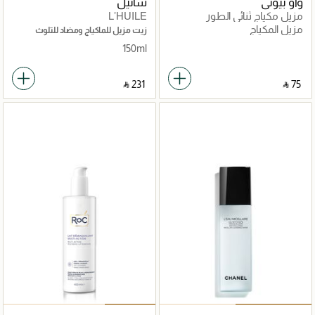
واو بيوتي
شانيل
مزيل مكياج ثنائي الطور
L’HUILE
مزيل المكياج
زيت مزيل للماكياج ومضاد للتلوث
150ml
‎ ⃁ ⁦231⁩ ‎
‎ ⃁ ⁦75⁩ ‎