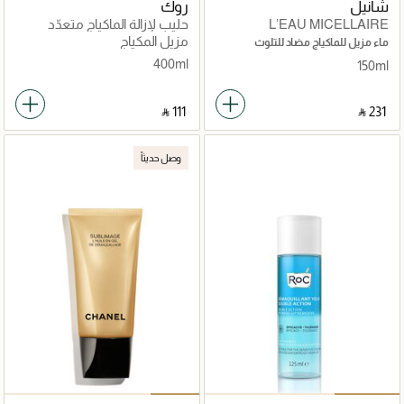
شانيل
روك
L’EAU MICELLAIRE
حليب لإزالة الماكياج متعدّد
الوظائف 400 مل
مزيل المكياج
ماء مزيل للماكياج مضاد للتلوث
400ml
150ml
‎ ⃁ ⁦111⁩ ‎
‎ ⃁ ⁦231⁩ ‎
وصل حديثاً