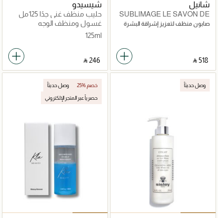
شانيل
شيسيدو
SUBLIMAGE LE SAVON DE
حليب منظف غني جدًا 125مل
SOIN
غسول ومنظف الوجه
صابون منظف لتعزيز إشراقة البشرة
ونعومتها
125ml
‎ ⃁ ⁦246⁩ ‎
‎ ⃁ ⁦518⁩ ‎
وصل حديثاً
25% خصم
وصل حديثاً
حصرياً عبر المتجر الإلكتروني