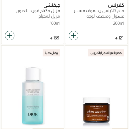
كلارنس
جيفنشي
ماي كلارنس ري-موف ميسلر
مزيل مكياج فوري للعيون
كلنزينغ واتر
والشفاه سكين ريسورس
غسول ومنظف الوجه
مزيل المكياج
100مل
100ml
200ml
‎ ⃁ ⁦169⁩ ‎
‎ ⃁ ⁦121⁩ ‎
حصرياً عبر المتجر الإلكتروني
وصل حديثاً