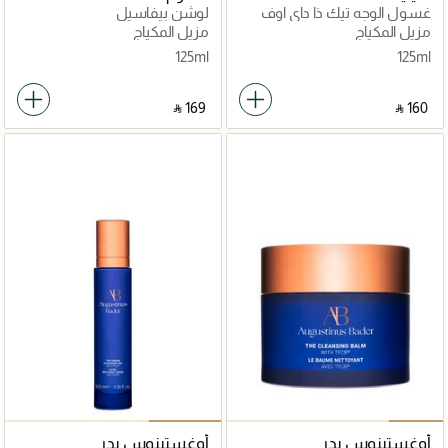
غسول الوجه تيك ذا داي اوف
لوشن بيفاسيل
موس
مزيل المكياج
مزيل المكياج
125ml
125ml
‎ ⃁ ⁦169⁩ ‎
‎ ⃁ ⁦160⁩ ‎
أوغستينوس بدر
أوغستينوس بدر