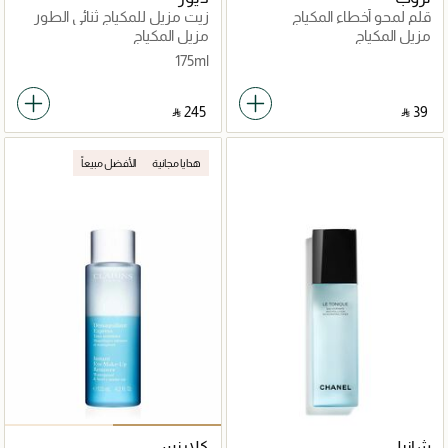
قلم لمحو أخطاء المكياج
زيت مزيل للمكياج ثنائي الطور
قابل للشطف
مزيل المكياج
مزيل المكياج
175ml
‎ ⃁ ⁦245⁩ ‎
‎ ⃁ ⁦39⁩ ‎
هدايا مجانية
الأفضل مبيعاً
شانيل
كلارنس