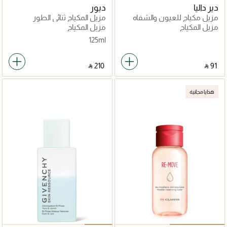
دير داليا
ديور
مزيل مكياج للعيون والشفاه
مزيل المكياج ثنائي الطور
سكين كوندشنينغ
OFF/ON
مزيل المكياج
مزيل المكياج
125ml
‎ ⃁ ⁦210⁩ ‎
‎ ⃁ ⁦91⁩ ‎
هدايا مجانية