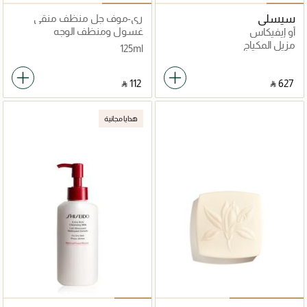
سيسلي
ري-موف جل منظف منقي
غسول ومنظف الوجه
أو إيفيكاس
مزيل المكياج
125ml
‎ ⃁ ⁦112⁩ ‎
‎ ⃁ ⁦627⁩ ‎
هدايا مجانية