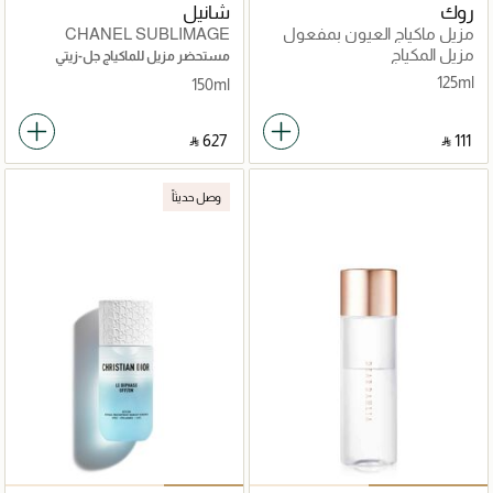
روك
شانيل
مزيل ماكياج العيون بمفعول
CHANEL SUBLIMAGE
مزدوج 125 مل
L'HUILE-EN-GEL DE
مزيل المكياج
مستحضر مزيل للماكياج جل-زيتي
DÉMAQUILLAGE مزيل
لإشراقة وراحة فائقة
125ml
150ml
الماكياج المثالي: ينظف وينعم
‎ ⃁ ⁦627⁩ ‎
‎ ⃁ ⁦111⁩ ‎
وصل حديثاً