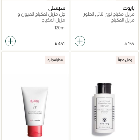
بايوت
سيسلي
مزيل مكياج نوي ثنائي الطور
جل مزيل لمكياج العيون و
الشفاه
مزيل المكياج
مزيل المكياج
120ml
‎ ⃁ ⁦451⁩ ‎
‎ ⃁ ⁦155⁩ ‎
وصل حديثاً
هدايا مجانية