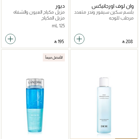
وان لوف اورجانيكس
ديور
بلسم سكين سيفور وندر متعدد
مزيل مكياج العيون والشفاه
المهام 51 غرام
مرطب للوجه
مزيل المكياج
125 mL
‎ ⃁ ⁦195⁩ ‎
‎ ⃁ ⁦208⁩ ‎
الأفضل مبيعاً