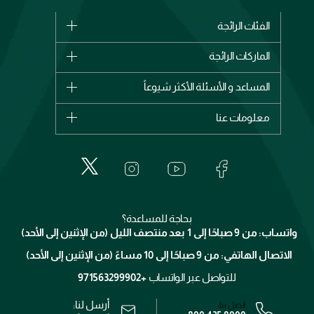
الفئات الرائجة
الماركات
الماركات الرائجة
وصل حديثاً
شانيل
المساعد و الأسئلة الأكثر شيوعاً
الأكثر مبيعاً
ديور
اشترِ بطاقة هدية
حسابك
معلومات عنا
بربري
عطور
الطلبات
إيف سان لوران
حول وجوه
المكياج
الأسئلة الأكثر شيوعاً
لانكوم
خدمات المعارض
العناية بالبشرة
الدفع
جيفنشي
تواصل معنا
للإستحمام والجسم
شارك مع أصدقائك
ميك اب فور ايفر
منصّة شبكة الشركاء
العناية بالشعر
التوصيل
كلارنس
انضموا لفيسز
بحاجة للمساعدة؟
الإرجاع
واتساب: من 9 صباحًا إلى 1 بعد منتصف الليل (من الإثنين إلى الأحد)
برنامج الولاء ميوز
تتبع طلبك
الاتصال الهاتفي: من 9 صباحًا إلى 10 مساءً (من الإثنين إلى الأحد)
الوظائف
محدد المتاجر
الشروط و الأحكام
للتواصل عبر الواتساب
+971563299902
سياسة الخصوصية
أرسل لنا:
اتصل بنا: