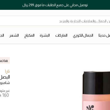
اكتشفوا خدمات الجمال المختارة بعناية
 حديثا
الجمال الكوري
الماركات
البشرة
المكياج
الشعر
ال
هدايا مج
تارا
البصل 
شامبو
غير متوفر
⃁ ⁦160⁩ ‎