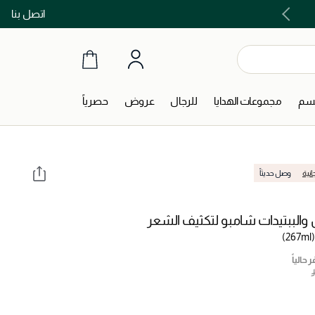
اتصل بنا
توصيل مجاني على جميع الطلبات ما فوق 299 ريال
جسم
مجموعات الهدايا
للرجال
عروض
حصرياً
انية
وصل حديثاً
والببتيدات شامبو لتكثيف الشعر
(267ml)
 حالياً
‎ 