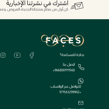
اشترك في نشرتنا الإخبارية
كن أول من يعلم بمنتجاتنا الجديدة، العروض، و فعال
بحاجة للمساعدة؟
اتصل بنا:
+9668001111568
للتواصل عبر الواتساب:
+971563299902