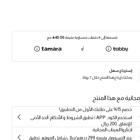
قسمها إلى 4 دفعات متساوية بقيمة
40.00
⃁
مع
أو
إسترجاع سهل
يمكنك إرجاع هذا المنتج خلال 7 يومًا.
مجانية مع هذا المنتج
خصم 15% على طلبك الأول من التطبيق!
استخدم الكود: APP | تطبق الشروط و الأحكام. الحد الأدنى
للإنفاق: 200 ريال
اختاروا العينات المجانية
عند التسووق بقيمة 299 درهم/ريال شامل الموقع. تطبق