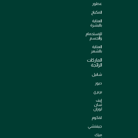
عطور
المكياج
العناية
بالبشرة
للإستحمام
والجسم
العناية
بالشعر
الماركات
الرائجة
شانيل
ديور
بربري
إيف
سان
لوران
لانكوم
جيفنشي
ميك