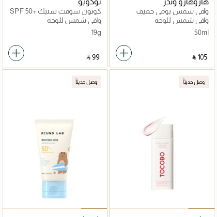
هاروهارو وندر
توكوبو
واقي شمس يومي خفيف
كوتون سوفت ستيك SPF 50+
بترطيب الأرز الأسود –
واقي شمس للوجه
واقي شمس للوجه
SPF50+/PA++++
19g
50ml
‎ ⃁ ⁦99⁩ ‎
‎ ⃁ ⁦105⁩ ‎
وصل حديثاً
وصل حديثاً