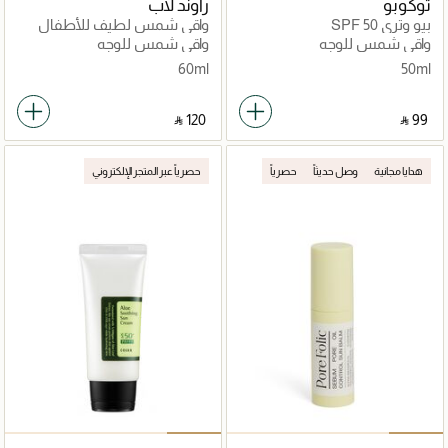
توكوبو
راوند لاب
بيو وتري SPF 50
واقي شمس لطيف للأطفال
واقي شمس للوجه
واقي شمس للوجه
60ml
50ml
‎ ⃁ ⁦120⁩ ‎
‎ ⃁ ⁦99⁩ ‎
هدايا مجانية
وصل حديثاً
حصرياً
حصرياً عبر المتجر الإلكتروني