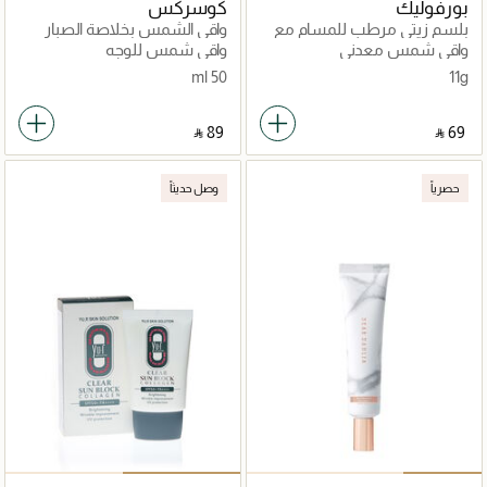
بورفوليك
كوسركس
بلسم زيتي مرطب للمسام مع
واقي الشمس بخلاصة الصبار
عامل حماية من الشمس +50
SPF 50+
واقي شمس معدني
واقي شمس للوجه
++++PA
50 ml
11g
‎ ⃁ ⁦89⁩ ‎
‎ ⃁ ⁦69⁩ ‎
حصرياً
وصل حديثاً