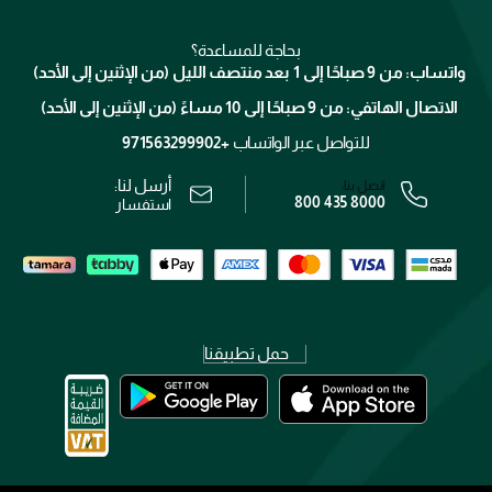
شارك مع أصدقائك
ميك اب فور ايفر
منصّة شبكة الشركاء
العناية بالشعر
التوصيل
كلارنس
انضموا لفيسز
بحاجة للمساعدة؟
الإرجاع
واتساب: من 9 صباحًا إلى 1 بعد منتصف الليل (من الإثنين إلى الأحد)
برنامج الولاء ميوز
تتبع طلبك
الاتصال الهاتفي: من 9 صباحًا إلى 10 مساءً (من الإثنين إلى الأحد)
الوظائف
محدد المتاجر
الشروط و الأحكام
للتواصل عبر الواتساب
+971563299902
سياسة الخصوصية
أرسل لنا:
اتصل بنا:
800 435 8000
رقم السجل التجاري: 7013320481 — صادر من وزارة التجارة
استفسار
حمل تطبيقنا