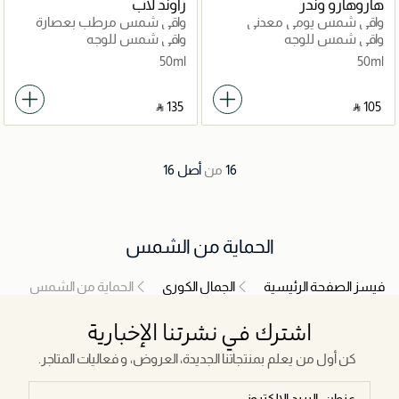
هاروهارو وندر
راوند لاب
واقي شمس يومي معدني
واقي شمس مرطب بعصارة
بخلاصة الأرز الأسود –
البتولا
واقي شمس للوجه
واقي شمس للوجه
SPF50+/PA++++
50ml
50ml
‎ ⃁ ⁦135⁩ ‎
‎ ⃁ ⁦105⁩ ‎
16
من
أصل
16
الحماية من الشمس
فيسز الصفحة الرئيسية
الجمال الكوري
الحماية من الشمس
اشترك في نشرتنا الإخبارية
كن أول من يعلم بمنتجاتنا الجديدة، العروض، و فعاليات المتاجر.