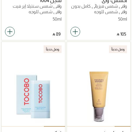
اكسس- واي
سكِن 1004
واقي شمس فيزيائي كامل بدون
واقي شمس سنتيلا إير فيت
توتر V.3 SPF 50+
لايت
واقي شمس للوجه
واقي شمس للوجه
50ml
50ml
‎ ⃁ ⁦89⁩ ‎
‎ ⃁ ⁦105⁩ ‎
وصل حديثاً
وصل حديثاً