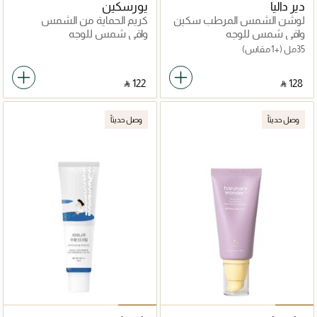
دير داليا
يورسكين
لوشن الشمس المرطب سكين
كريم الحماية من الشمس
بارادايس
بالكولاجين
واقي شمس للوجه
واقي شمس للوجه
35مل
(+1 مقاس)
‎ ⃁ ⁦122⁩ ‎
‎ ⃁ ⁦128⁩ ‎
وصل حديثاً
وصل حديثاً