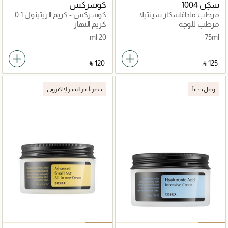
سكِن 1004
كوسركس
مرطب ماداغاسكار سينتيلا
كوسركس - كريم الريتينول 0.1
(20 مل)
مرطب للوجه
كريم النهار
20 ml
75ml
‎ ⃁ ⁦120⁩ ‎
‎ ⃁ ⁦125⁩ ‎
وصل حديثاً
حصرياً عبر المتجر الإلكتروني