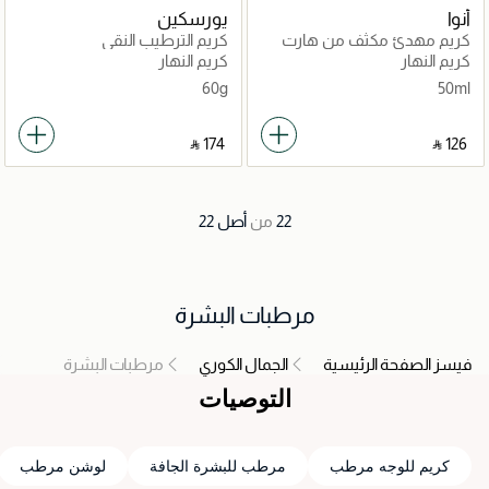
أنوا
يورسكين
كريم مهدئ مكثف من هارت
كريم الترطيب النقي
ليف بنسبة 70%
كريم النهار
كريم النهار
60g
50ml
‎ ⃁ ⁦174⁩ ‎
‎ ⃁ ⁦126⁩ ‎
22
من
أصل
22
مرطبات البشرة
فيسز الصفحة الرئيسية
الجمال الكوري
مرطبات البشرة
التوصيات
كريم للوجه مرطب
مرطب للبشرة الجافة
لوشن مرطب