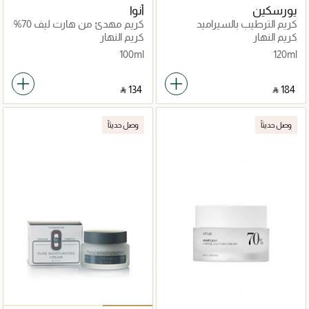
يورسكين
أنوا
كريم الترطيب بالسيراميد
كريم مهدئ من هارت ليف 70%
كريم النهار
كريم النهار
100ml
120ml
‎ ⃁ ⁦134⁩ ‎
‎ ⃁ ⁦184⁩ ‎
وصل حديثاً
وصل حديثاً