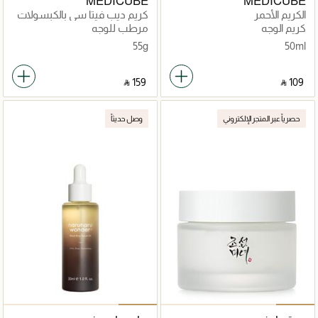
MEDICUBE
MEDICUBE
الكريم الأحمر
كريم ديب فيتا سي بالكبسولات
كريم الوجه
مرطب للوجه
55g
50ml
‎ ⃁ ⁦159⁩ ‎
‎ ⃁ ⁦109⁩ ‎
حصرياً عبر المتجر الإلكتروني
وصل حديثاً