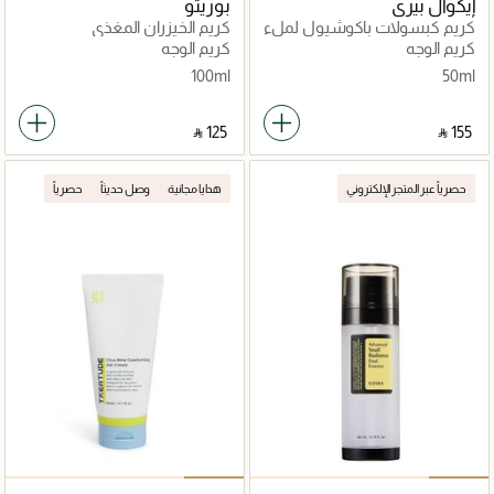
إيكوال بيري
بوريتو
كريم كبسولات باكوشيول لملء
كريم الخيزران المغذي
البشرة
كريم الوجه
كريم الوجه
100ml
50ml
‎ ⃁ ⁦125⁩ ‎
‎ ⃁ ⁦155⁩ ‎
حصرياً عبر المتجر الإلكتروني
هدايا مجانية
وصل حديثاً
حصرياً