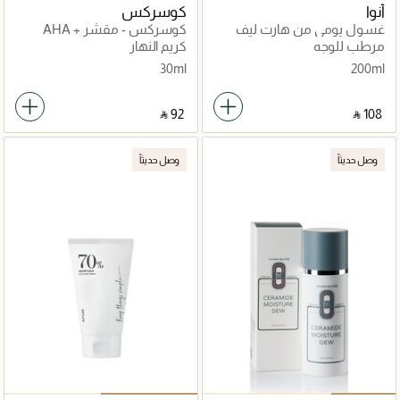
أنوا
كوسركس
غسول يومي من هارت ليف
كوسركس - مقشر AHA +
بنسبة 70%
BHA + PHA + LHA 35 (30 مل)
مرطب للوجه
كريم النهار
30ml
200ml
‎ ⃁ ⁦92⁩ ‎
‎ ⃁ ⁦108⁩ ‎
وصل حديثاً
وصل حديثاً