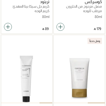
كوسركس
تريتود
مصل مزدوج من الحلزون
ﻛﺮﻳﻢ ﺟﻞ ﺳﻴﻜﺎ ﺑﻴﺘﺎ اﻟﻤﻬﺪئ
المتقدم لتوهج البشرة
مرطب للوجه
كريم الوجه
80ml
80ml
‎ ⃁ ⁦89⁩ ‎
‎ ⃁ ⁦179⁩ ‎
وصل حديثاً