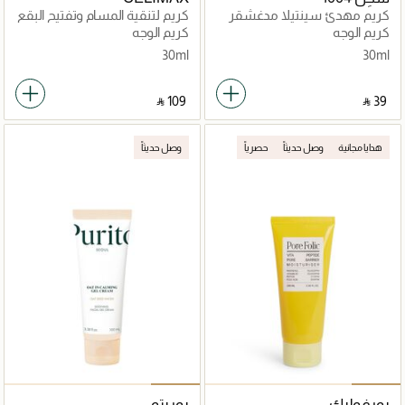
كريم مهدئ سينتيلا مدغشقر
كريم لتنقية المسام وتفتيح البقع
الداكنة
كريم الوجه
كريم الوجه
30ml
30ml
‎ ⃁ ⁦109⁩ ‎
‎ ⃁ ⁦39⁩ ‎
هدايا مجانية
وصل حديثاً
حصرياً
وصل حديثاً
بورفوليك
بوريتو