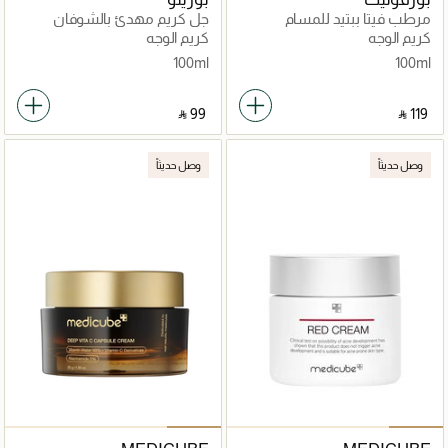
مرطب فيتا ببتيد للمسام
جل كريم مهدئ بالشوفان
كريم الوجه
كريم الوجه
100ml
100ml
‎ ⃁ ⁦99⁩ ‎
‎ ⃁ ⁦119⁩ ‎
وصل حديثاً
وصل حديثاً