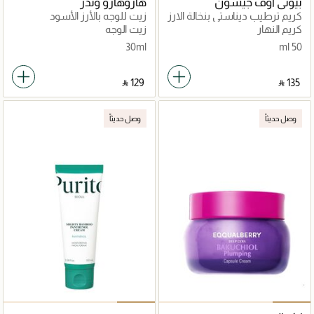
بيوتي اوف جيسون
هاروهارو وندر
كريم ترطيب ديناستي بنخالة الارز
زيت للوجه بالأرز الأسود
كريم النهار
زيت الوجه
30ml
50 ml
‎ ⃁ ⁦129⁩ ‎
‎ ⃁ ⁦135⁩ ‎
وصل حديثاً
وصل حديثاً