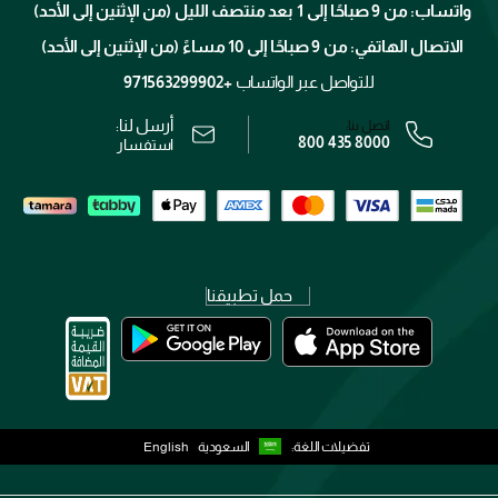
الإرجاع
واتساب: من 9 صباحًا إلى 1 بعد منتصف الليل (من الإثنين إلى الأحد)
برنامج الولاء ميوز
تتبع طلبك
الاتصال الهاتفي: من 9 صباحًا إلى 10 مساءً (من الإثنين إلى الأحد)
الوظائف
محدد المتاجر
الشروط و الأحكام
للتواصل عبر الواتساب
+971563299902
سياسة الخصوصية
أرسل لنا:
اتصل بنا:
800 435 8000
رقم السجل التجاري: 7013320481 — صادر من وزارة التجارة
استفسار
حمل تطبيقنا
تفضيلات اللغة:
السعودية
English