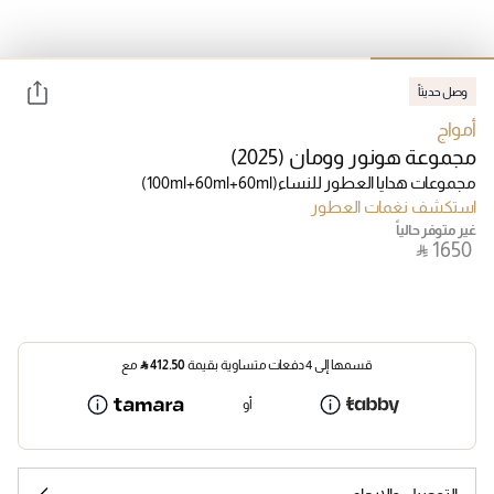
وصل حديثاً
أمواج
مجموعة هونور وومان (2025)
مجموعات هدايا العطور للنساء
(100ml+60ml+60ml)
استكشف نغمات العطور
غير متوفر حالياً
‎ ⃁ ⁦1650⁩ ‎
قسمها إلى 4 دفعات متساوية بقيمة
412.50
⃁
مع
أو