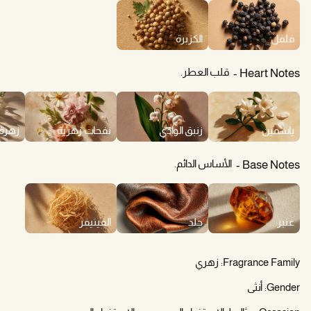
فلفل
الكزبرة
قلب العطر.
Heart Notes
ياسمين
زنبق الوادي
نفحات زهرية
زهرة 
الأساس الدائم.
Base Notes
عنبر
جلد
الفيتيفر
Fragrance Family:
زهري
Gender:
أنثى