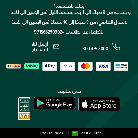
التوصيل
كلارنس
انضموا لفيسز
بحاجة للمساعدة؟
الإرجاع
واتساب: من 9 صباحًا إلى 1 بعد منتصف الليل (من الإثنين إلى الأحد)
برنامج الولاء ميوز
تتبع طلبك
الاتصال الهاتفي: من 9 صباحًا إلى 10 مساءً (من الإثنين إلى الأحد)
الوظائف
محدد المتاجر
الشروط و الأحكام
للتواصل عبر الواتساب
+971563299902
سياسة الخصوصية
أرسل لنا:
اتصل بنا:
800 435 8000
رقم السجل التجاري: 7013320481 — صادر من وزارة التجارة
استفسار
حمل تطبيقنا
تفضيلات اللغة:
السعودية
English