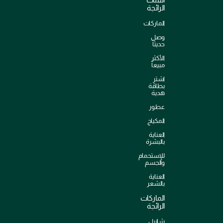
الرائجة
الماركات
وصل
حديثاً
الأكثر
مبيعاً
اشترِ
بطاقة
هدية
عطور
المكياج
العناية
بالبشرة
للإستحمام
والجسم
العناية
بالشعر
الماركات
الرائجة
شانيل