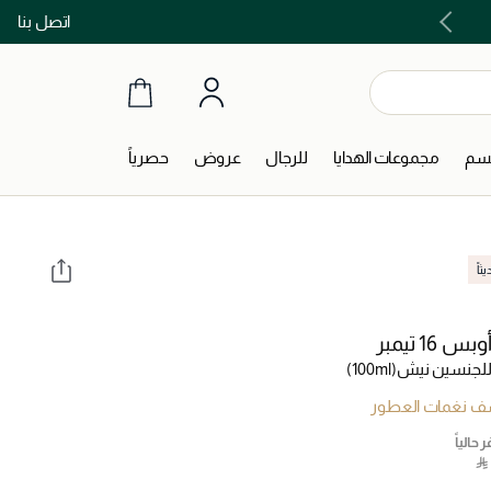
اتصل بنا
اشتري الآن و ادفع لاحقاً مع تابي و تمارا!
جسم
مجموعات الهدايا
للرجال
عروض
حصرياً
اً
 16 تيمبر
لجنسين نيش
(100ml)
 نغمات العطور
 حالياً
‎ ⃁