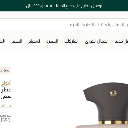
توصيل مجاني على جميع الطلبات ما فوق 299 ريال
 حديثا
الجمال الكوري
الماركات
البشرة
المكياج
الشعر
ال
وصل حديث
أمواج
عطر أوبس
عطور ل
استكشف
غير متوفر
 ⁦1550⁩ ‎