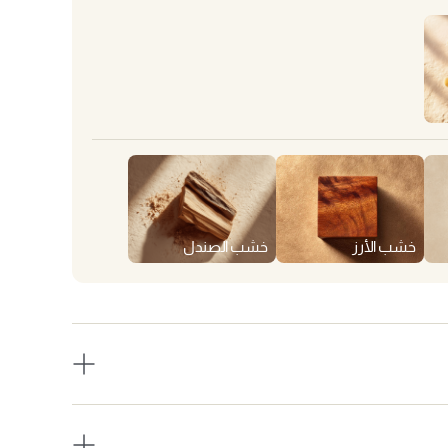
خشب الأرز
خشب الصندل