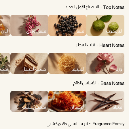
الانطباع الأول الجديد.
Top Notes
البرغموت
فلفل
فلفل وردي
لبان ا
قلب العطر.
Heart Notes
ورد
الفيتيفر
خشب الصندل
نفحا
الأساس الدائم.
Base Notes
فانيلا
الزعفران
نفحات خشبية
Fragrance Family:
عنبر سبايسي دافء خشبي