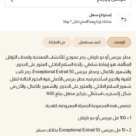
إسترجاع سهل
يمكنك إرجاع هذا المنتج خلال 7 يومًا.
الوصف
كيف يستعمل
عن الماركة
عطر بيربس أو دو بارفان، رمز عمودي للأخشاب المعدنية ولمحات التوابل
المتألقة، هو إيقاظ شاماني، رائحة السلام الداخلي، العثور على الجذور،
والشعور بالكمال؛ وعطر بيربس 50 Exceptional Extrait، رمز ثابت
للقوة والحزم، استُخدم فيه عطر بيربس الأصلي قوة البخور الخالدة لنقل
شعور السلام الداخلي، والعثور على الجذور، والشعور بالكمال، والآن في
شكل إكستريت استثنائي بتركيز مذهل يبلغ 50%.
تتضمن هذه المجموعة الجميلة المعروضة كهدية:
1 × 100 مل بيربس أو دو بارفان
2 × 10 مل بيربس 50 Exceptional Extrait بخاخات سفر