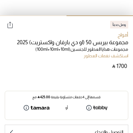
وصل حديثاً
أمواج
مجموعة بيربس 50 (او دي بارفان واكستريت) 2025
مجموعات هدايا العطور للجنسين
(100ml+10ml+10ml)
استكشف نغمات العطور
‎ ⃁ ⁦1700⁩ ‎
قسمها إلى 4 دفعات متساوية بقيمة
425.00
⃁
مع
أو
التوصيل والإرجاع