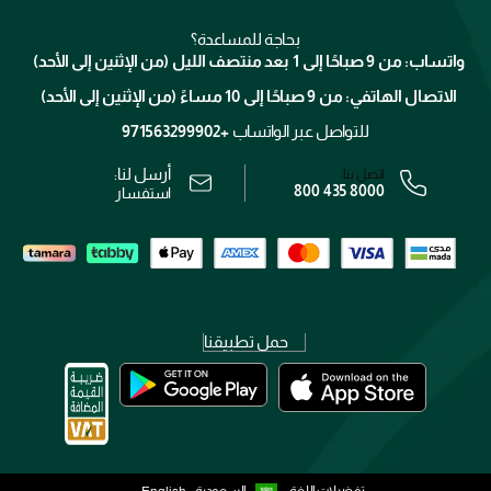
ميك اب فور ايفر
منصّة شبكة الشركاء
العناية بالشعر
التوصيل
كلارنس
انضموا لفيسز
بحاجة للمساعدة؟
الإرجاع
واتساب: من 9 صباحًا إلى 1 بعد منتصف الليل (من الإثنين إلى الأحد)
برنامج الولاء ميوز
تتبع طلبك
الاتصال الهاتفي: من 9 صباحًا إلى 10 مساءً (من الإثنين إلى الأحد)
الوظائف
محدد المتاجر
الشروط و الأحكام
للتواصل عبر الواتساب
+971563299902
سياسة الخصوصية
أرسل لنا:
اتصل بنا:
800 435 8000
رقم السجل التجاري: 7013320481 — صادر من وزارة التجارة
استفسار
حمل تطبيقنا