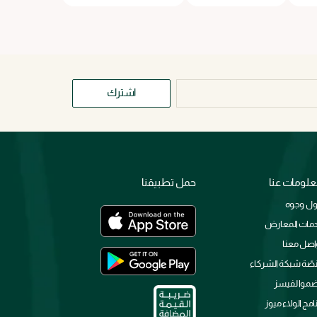
اشترك
لومات عنا
حمل تطبيقنا
ل وجوه
مات المعارض
اصل معنا
صّة شبكة الشركاء
ضموا لفيسز
نامج الولاء ميوز