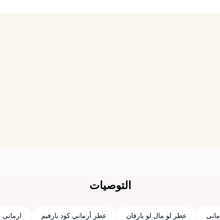
التوصيات
مانى
عطر لو مال لو بارفان
عطر أرماني كود بارفيم
ارمانى you