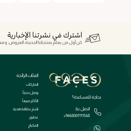
اشترك في نشرتنا الإخبارية
كن أول من يعلم بمنتجاتنا الجديدة، العروض، و فعال
الفئات الرائجة
الماركات
وصل حديثاً
بحاجة للمساعدة؟
الأكثر مبيعاً
اتصل بنا:
اشترِ بطاقة هدية
+9668001111568
عطور
المكياج