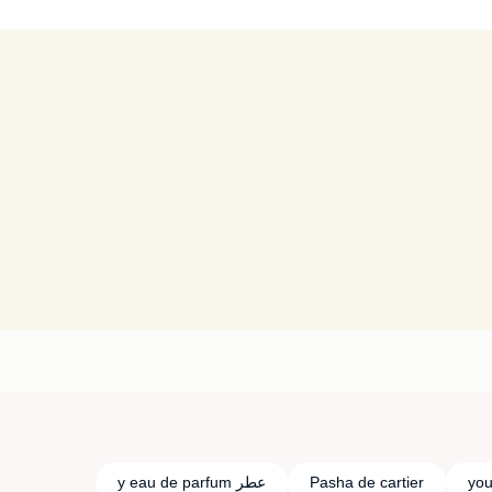
Pasha de cartier
عطر y eau de parfum