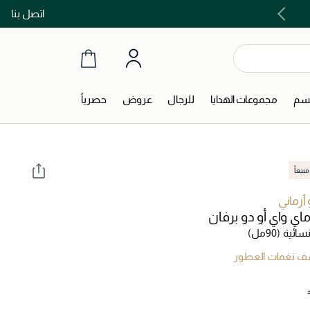
اتصل بنا
اشتري الآن و ادفع لاحقاً مع تابي و تمارا!
جسم
مجموعات الهدايا
للرجال
عروض
حصرياً
بيعاً
أرماني
اي واي أو دو برفان
سائية
(90مل)
 نغمات العطور
‎