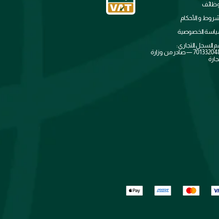
وظائف
شروط و الأحكام
اسة الخصوصية
م السجل التجاري:
7013320481 — صادر من وزارة
جارة