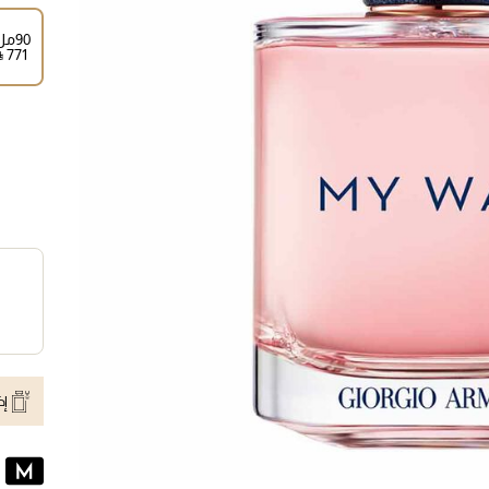
90مل
⃁ ⁦771⁩ ‎
إض