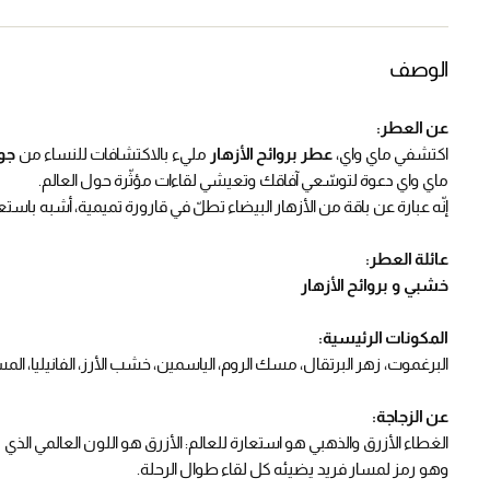
الوصف
عن العطر:
اكتشفي ماي واي،
عطر بروائح الأزهار
مليء بالاكتشافات للنساء من
جور
ماي واي دعوة لتوسّعي آفاقك وتعيشي لقاءات مؤثّرة حول العالم.
إنّه عبارة عن باقة من الأزهار البيضاء تطلّ في قارورة تميمية، أشبه باستعا
عائلة العطر:
خشبي و بروائح الأزهار
المكونات الرئيسية:
البرغموت، زهر البرتقال، مسك الروم، الياسمين، خشب الأرز، الفانيليا، ال
عن الزجاجة:
الغطاء الأزرق والذهبي هو استعارة للعالم: الأزرق هو اللون العالمي الذي 
وهو رمز لمسار فريد يضيئه كل لقاء طوال الرحلة.