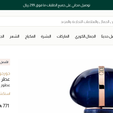
توصيل مجاني على جميع الطلبات ما فوق 299 ريال
 حديثا
الجمال الكوري
الماركات
البشرة
المكياج
الشعر
ال
الأفضل م
جورجو 
عطر م
عطور ن
استكشف
 ⃁ ⁦771⁩ ‎