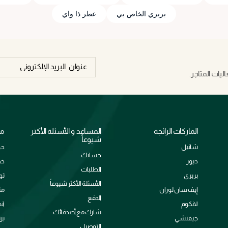
بربري الخاص بي
عطر ذا واي
يات المتاجر.
الماركات الرائجة
المساعد و الأسئلة الأكثر
مع
شيوعاً
شانيل
حو
حسابك
ديور
خد
الطلبات
بربري
تو
الأسئلة الأكثر شيوعاً
إيف سان لوران
من
الدفع
لانكوم
ان
شارك مع أصدقائك
جيفنشي
بر
التوصيل