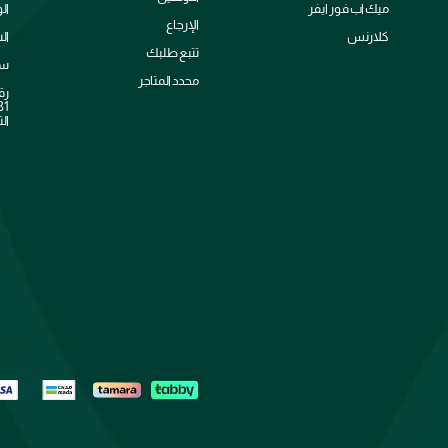
ميك اب فور ايفر
ال
الإرجاع
كلارنس
ال
تتبع طلبك
سي
محدد المتاجر
رق
الت