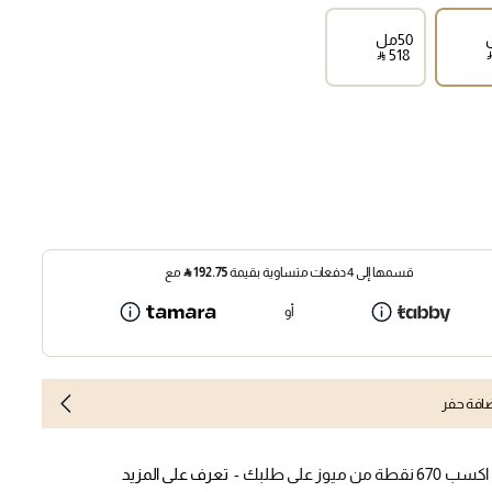
50مل
‎ ⃁ ⁦518⁩ ‎
‎ 
قسمها إلى 4 دفعات متساوية بقيمة
192.75
⃁
مع
أو
افة حفر
اكسب 670 نقطة من ميوز على طلبك -
تعرف على المزيد