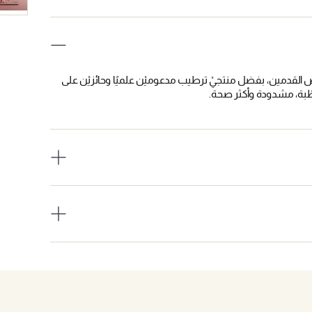
 القدمين، بفضل منتجيْ ترطيب مدعوميْن علميًا وحائزيْن على
ّبة، مشدودة وأكثر صحة.