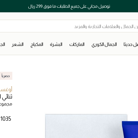
توصيل مجاني على جميع الطلبات ما فوق 299 ريال
 حديثا
الجمال الكوري
الماركات
البشرة
المكياج
الشعر
ال
حصرياً
أوغست
ثنائي 
مجموعات
 ⁦1035⁩ ‎