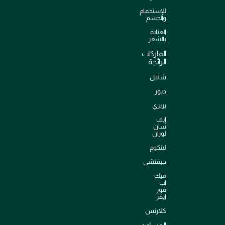
للإستحمام
والجسم
العناية
بالشعر
الماركات
الرائجة
شانيل
ديور
بربري
إيف
سان
لوران
لانكوم
جيفنشي
ميك
اب
فور
ايفر
كلارنس