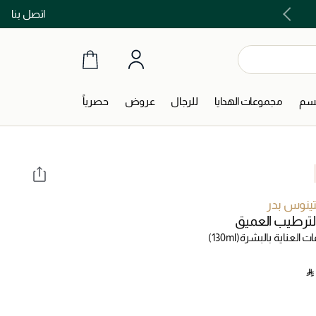
اتصل بنا
اشتري الآن و ادفع لاحقاً مع تابي و تمارا!
جسم
مجموعات الهدايا
للرجال
عروض
حصرياً
ينوس بدر
الترطيب العميق
 العناية بالبشرة
(130ml)
‎ ⃁