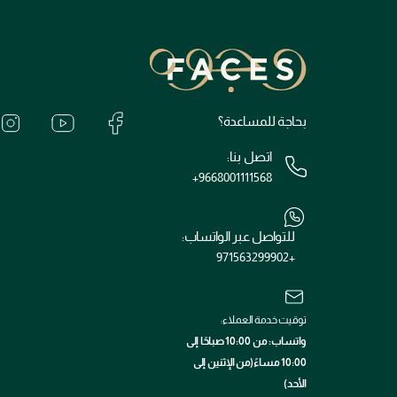
بحاجة للمساعدة؟
اتصل بنا:
+9668001111568
للتواصل عبر الواتساب:
+971563299902
توقيت خدمة العملاء:
واتساب: من 10:00 صباحًا إلى
10:00 مساءً(من الإثنين إلى
الأحد)