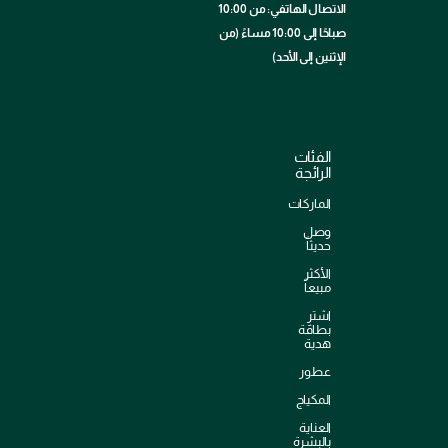
الاتصال الهاتفي: من 10:00
صباحًا إلى 10:00 مساءً (من
الإثنين إلى الأحد)
الفئات
الرائجة
الماركات
وصل
حديثاً
الأكثر
مبيعاً
اشترِ
بطاقة
هدية
عطور
المكياج
العناية
بالبشرة