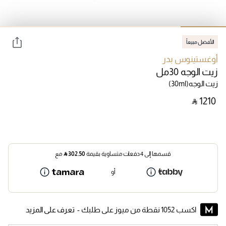
الأفضل مبيعاً
أوغستينوس بدر
زيت الوجه 30مل
زيت الوجه
(30ml)
‎ ⃁ ⁦1210⁩ ‎
قسمها إلى 4 دفعات متساوية بقيمة
302.50
⃁
مع
أو
اكسب 1052 نقطة من ميوز على طلبك -
تعرف على المزيد