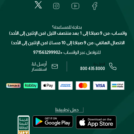
لانكوم
خدمات المعارض
العناية بالبشرة
الدفع
جيفنشي
تواصل معنا
للإستحمام والجسم
شارك مع أصدقائك
ميك اب فور ايفر
منصّة شبكة الشركاء
العناية بالشعر
التوصيل
كلارنس
انضموا لفيسز
بحاجة للمساعدة؟
الإرجاع
واتساب: من 9 صباحًا إلى 1 بعد منتصف الليل (من الإثنين إلى الأحد)
برنامج الولاء ميوز
تتبع طلبك
الاتصال الهاتفي: من 9 صباحًا إلى 10 مساءً (من الإثنين إلى الأحد)
الوظائف
محدد المتاجر
الشروط و الأحكام
للتواصل عبر الواتساب
+971563299902
سياسة الخصوصية
أرسل لنا:
اتصل بنا:
800 435 8000
رقم السجل التجاري: 7013320481 — صادر من وزارة التجارة
استفسار
حمل تطبيقنا