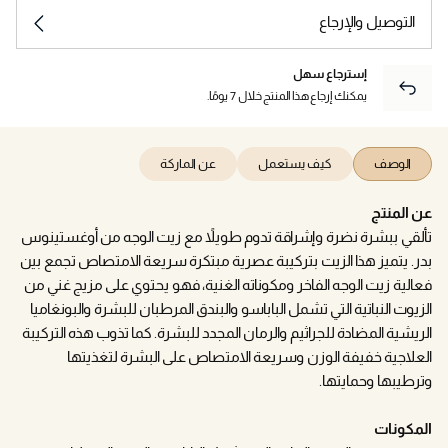
التوصيل والإرجاع
إسترجاع سهل
يمكنك إرجاع هذا المنتج خلال 7 يومًا.
الوصف
كيف يستعمل
عن الماركة
عن المنتج
تألقي ببشرة نضرة وإشراقة تدوم طويلاً مع زيت الوجه من أوغستينوس
بدر. يتميز هذا الزيت بتركيبة عصرية مبتكرة سريعة الامتصاص تجمع بين
فعالية زيت الوجه الفاخر ومكوناته الغنية، فهو يحتوي على مزيج غني من
الزيوت النباتية التي تشمل الباباسو والبندق المرطبان للبشرة والبونغاميا
الريشية المضادة للجراثيم والرمان المجدد للبشرة. كما تذوب هذه التركيبة
العلاجية خفيفة الوزن وسريعة الامتصاص على البشرة لتغذيتها
وترطيبها وحمايتها.
المكونات