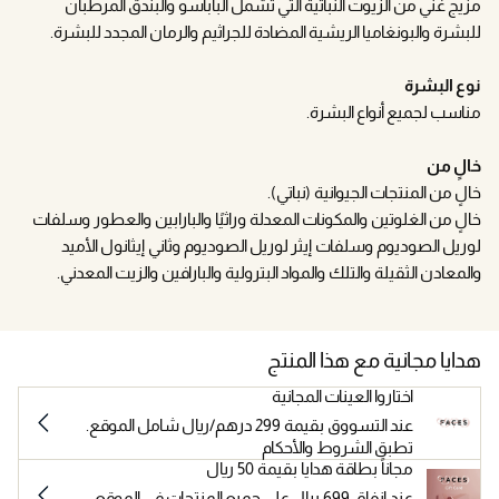
مزيج غني من الزيوت النباتية التي تشمل الباباسو والبندق المرطبان
للبشرة والبونغاميا الريشية المضادة للجراثيم والرمان المجدد للبشرة.
نوع البشرة
مناسب لجميع أنواع البشرة.
خالٍ من
خالٍ من المنتجات الجيوانية (نباتي).
خالٍ من الغلوتين والمكونات المعدلة وراثيًا والبارابين والعطور وسلفات
لوريل الصوديوم وسلفات إيثر لوريل الصوديوم وثاني إيثانول الأميد
والمعادن الثقيلة والتلك والمواد البترولية والبارافين والزيت المعدني.
هدايا مجانية مع هذا المنتج
اختاروا العينات المجانية
عند التسووق بقيمة 299 درهم/ريال شامل الموقع.
تطبق الشروط والأحكام
مجاناً بطاقة هدايا بقيمة 50 ريال
عند إنفاق 699 ريال على جميع المنتجات في الموقع.