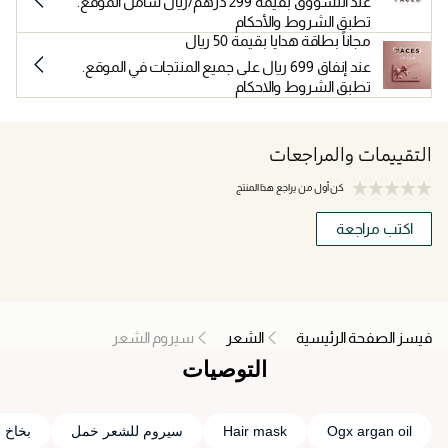
عند التسووق بقيمة 299 درهم/ريال شامل الموقع.
تطبق الشروط والأحكام
مجاناً بطاقة هدايا بقيمة 50 ريال
عند إنفاق 699 ريال على جميع المنتجات في الموقع.
تطبق الشروط والاحكام
التقييمات والمراجعات
كن أول من يراجع هذا المنتج
اكتب مراجعة
فيسز الصفحة الرئيسية
الشعر
سيروم الشعر
التوصيات
Ogx argan oil
Hair mask
سيروم للشعر خمل
بخاخ 