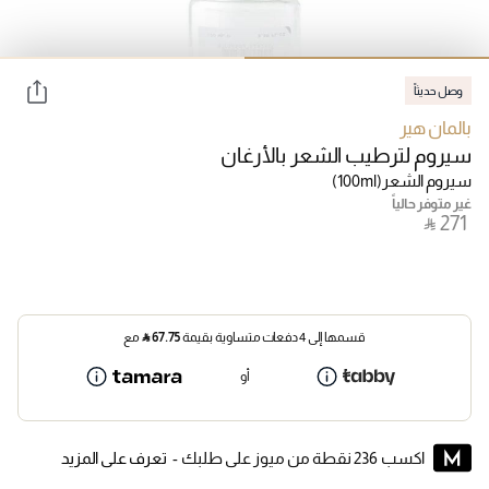
وصل حديثاً
بالمان هير
سيروم لترطيب الشعر بالأرغان
سيروم الشعر
(100ml)
غير متوفر حالياً
‎ ⃁ ⁦271⁩ ‎
قسمها إلى 4 دفعات متساوية بقيمة
67.75
⃁
مع
أو
اكسب 236 نقطة من ميوز على طلبك -
تعرف على المزيد