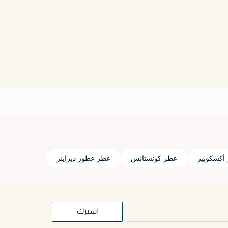
أكسكوبيز
عطر كونستانس
عطر عطور ديزاينر
اشترك