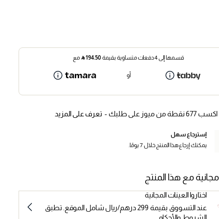
قسمها إلى 4 دفعات متساوية بقيمة
194.50
⃁
مع
أو
اكسب 677 نقطة من ميوز على طلبك -
تعرف على المزيد
إسترجاع سهل
يمكنك إرجاع هذا المنتج خلال 7 يومًا.
مجانية مع هذا المنتج
اختاروا العينات المجانية
عند التسووق بقيمة 299 درهم/ريال شامل الموقع. تطبق
الشروط والأحكام