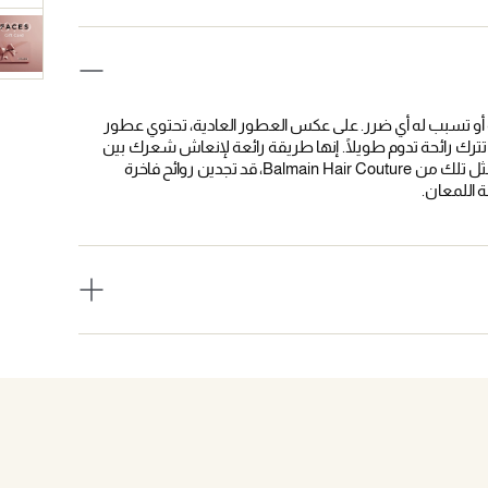
و تسبب له أي ضرر. على عكس العطور العادية، تحتوي عطور
ترك رائحة تدوم طويلًا. إنها طريقة رائعة لإنعاش شعرك بين
الغسلات أو لإضافة لمسة نهائية لتسريحتك. بالنسبة لمنتجات معينة، مثل تلك من Balmain Hair Couture، قد تجدين روائح فاخرة
 اللمعان.