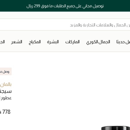
توصيل مجاني على جميع الطلبات ما فوق 299 ريال
 حديثا
الجمال الكوري
الماركات
البشرة
المكياج
الشعر
ال
وصل حديث
بالمان 
سيجن
عطور ا
⃁ ⁦778⁩ ‎