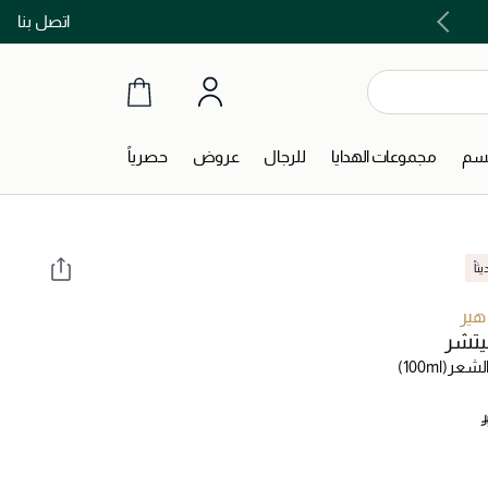
اتصل بنا
اشتري الآن و ادفع لاحقاً مع تابي و تمارا!
جسم
مجموعات الهدايا
للرجال
عروض
حصرياً
اً
هير
يتشر
لشعر
(100ml)
‎ 