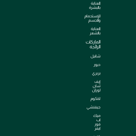
العناية
بالبشرة
للإستحمام
والجسم
العناية
بالشعر
الماركات
الرائجة
شانيل
ديور
بربري
إيف
سان
لوران
لانكوم
جيفنشي
ميك
اب
فور
ايفر