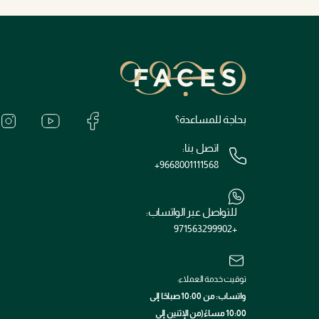
بحاجة للمساعدة؟
اتصل بنا:
+9668001111568
للتواصل عبر الواتساب:
+971563299902
توقيت خدمة العملاء:
واتساب: من 10:00 صباحًا إلى
10:00 مساءً(من الإثنين إلى