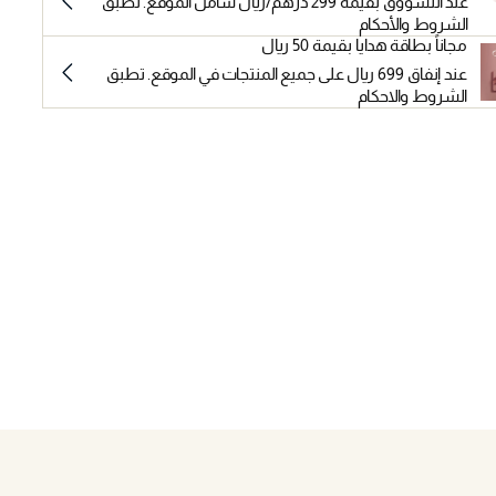
عند التسووق بقيمة 299 درهم/ريال شامل الموقع. تطبق
الشروط والأحكام
مجاناً بطاقة هدايا بقيمة 50 ريال
عند إنفاق 699 ريال على جميع المنتجات في الموقع. تطبق
الشروط والاحكام