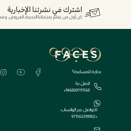
اشترك في نشرتنا الإخبارية
كن أول من يعلم بمنتجاتنا الجديدة، العروض، و فعال
بحاجة للمساعدة؟
اتصل بنا:
+9668001111568
للتواصل عبر الواتساب:
+971563299902