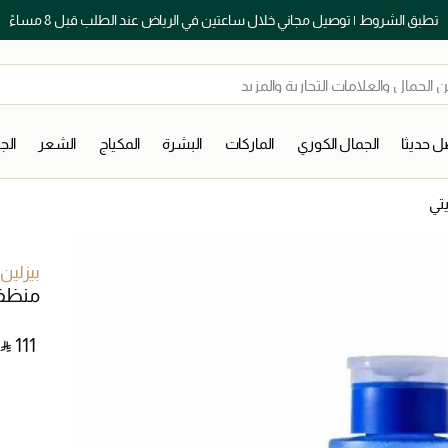
تطبق الشروط | توصيل مجاني خلال ساعتين في الرياض عند الطلب قبل 8 مساءً
 حديثا
الجمال الكوري
الماركات
البشرة
المكياج
الشعر
ال
تي
بيزلين
منظف 
 ⃁ ⁦111⁩ ‎