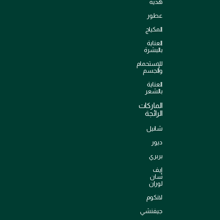
هدية
عطور
المكياج
العناية
بالبشرة
للإستحمام
والجسم
العناية
بالشعر
الماركات
الرائجة
شانيل
ديور
بربري
إيف
سان
لوران
لانكوم
جيفنشي