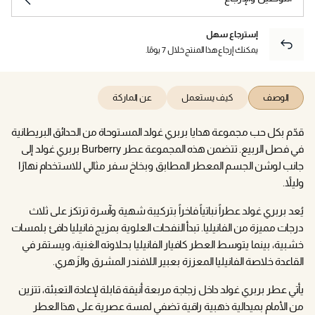
إسترجاع سهل
يمكنك إرجاع هذا المنتج خلال 7 يومًا.
الوصف
كيف يستعمل
عن الماركة
قدّم بكل حب مجموعة هدايا بربري غولد المستوحاة من الحدائق البريطانية
في فصل الربيع. تتضمن هذه المجموعة عطر Burberry بربري غولد إلى
جانب لوشن الجسم المعطر المطابق وبخاخ سفر مثالي للاستخدام نهارًا
وليلاً.
يُعد بربري غولد عطراً نباتياً فاخراً بتركيبة شهية وآسرة ترتكز على ثلاث
درجات مميزة من الفانيليا. تبدأ النفحات العلوية بمزيج فانيليا دافئ بلمسات
خشبية، بينما يتوسط العطر كافيار الفانيليا بحلاوته الغنية، ويستقر في
القاعدة خلاصة الفانيليا المعززة بعبير اللافندر المشرق والزَهري.
يأتي عطر بربري غولد داخل زجاجة مربعة أنيقة قابلة لإعادة التعبئة، تتزين
من الأمام بميدالية ذهبية راقية تضفي لمسة عصرية على هذا العطر