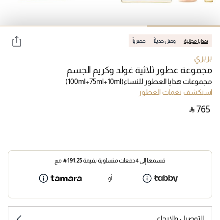
هدايا مجانية
وصل حديثاً
حصرياً
بربري
مجموعة عطور ثلاثية غولد وكريم الجسم
مجموعات هدايا العطور للنساء
(100ml+75ml+10ml)
استكشف نغمات العطور
‎ ⃁ ⁦765⁩ ‎
قسمها إلى 4 دفعات متساوية بقيمة
191.25
⃁
مع
أو
التوصيل والإرجاع