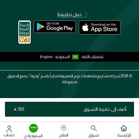
حمل تطبيقنا
تفضيلات اللغة:
السعودية
English
2026 ©
شركة مشاريع متضامنة ذ.م.م، المعروفة تجارياً باسم "وجوه". جميع الحقوق
محفوظة
أضف إلى حقيبة التسوق
‎ ⃁ ⁦765⁩ ‎
حساب
الرئيسية
تسوق
المتاجر
السعودية/ع