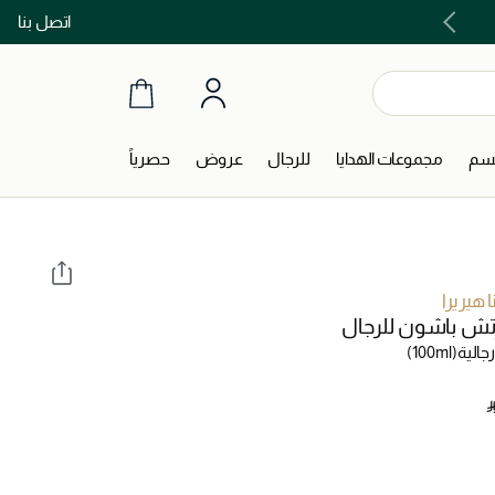
اتصل بنا
اشتري الآن و ادفع لاحقاً مع تابي و تمارا!
جسم
مجموعات الهدايا
للرجال
عروض
حصرياً
ا هيريرا
ش باشون للرجال
جالية
(100ml)
‎ 