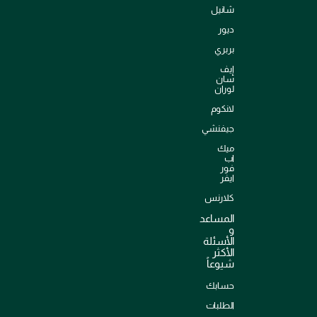
شانيل
ديور
بربري
إيف
سان
لوران
لانكوم
جيفنشي
ميك
اب
فور
ايفر
كلارنس
المساعد
و
الأسئلة
الأكثر
شيوعاً
حسابك
الطلبات