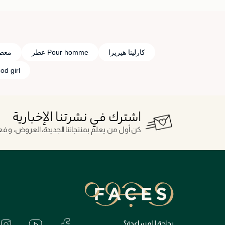
كارلينا هيريرا
Pour homme عطر
معط
Good girl من herrera
اشترك في نشرتنا الإخبارية
كن أول من يعلم بمنتجاتنا الجديدة، العروض، و فعال
بحاجة للمساعدة؟