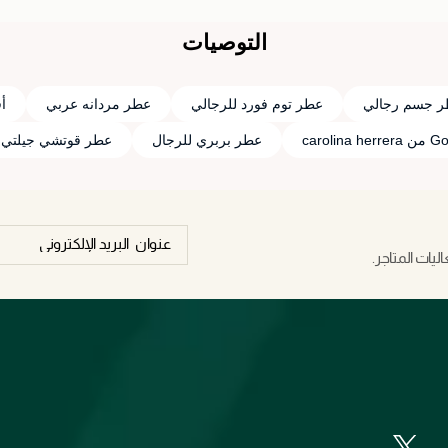
التوصيات
ر جسم رجالي
عطر توم فورد للرجالي
عطر مردانه عربي
أ
carolina 
عطر بربري للرجال
عطر قوتشي جيلتي 
يات المتاجر.