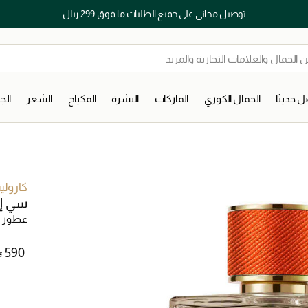
توصيل مجاني على جميع الطلبات ما فوق 299 ريال
 حديثا
الجمال الكوري
الماركات
البشرة
المكياج
الشعر
ال
كارولين
سي إت
عطور ر
⃁ ⁦590⁩ ‎