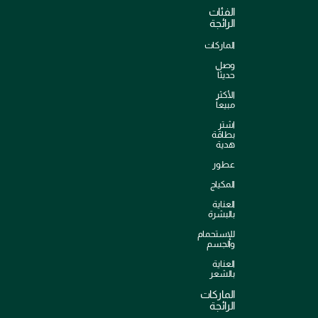
الفئات
الرائجة
الماركات
وصل
حديثاً
الأكثر
مبيعاً
اشترِ
بطاقة
هدية
عطور
المكياج
العناية
بالبشرة
للإستحمام
والجسم
العناية
بالشعر
الماركات
الرائجة