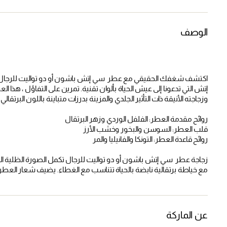
الوصف
اكتشف شغفك الحقيقي مع عطر سي إتش باشون أو دو تواليت للرجال ، 
إتش التي تدعونا إلى عيش الحياة بألوان تقنية. تمرين على التفاؤل ، هذا ال
وزجاجته الأنيقة ذات التأثير الجلدي والمزينة بدرزات متباينة باللون البرتقالي
روائح مقدمة العطر: الفلفل الوردي وزهر البرتقال
قلب العطر: السوسن والبخور وخشب الأرز
روائح قاعدة العطر: التونكا والفانيليا والمر
زجاجة عطر سي إتش باشون أو دو تواليت للرجال تكمل الصورة الظلية الك
مع خياطة برتقالية نابضة بالحياة تتناسب مع الغطاء. يضيف شعار العطر ا
عن الماركة