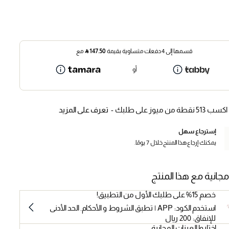
قسمها إلى 4 دفعات متساوية بقيمة
147.50
⃁
مع
أو
اكسب 513 نقطة من ميوز على طلبك -
تعرف على المزيد
إسترجاع سهل
يمكنك إرجاع هذا المنتج خلال 7 يومًا.
مجانية مع هذا المنتج
خصم 15% على طلبك الأول من التطبيق!
استخدم الكود: APP | تطبق الشروط و الأحكام. الحد الأدنى
للإنفاق: 200 ريال
اختاروا العينات المجانية