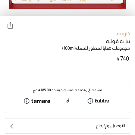
كارتييه
بيزيه ڤوليه
مجموعات هدايا العطور للنساء
(100ml)
‎ ⃁ ⁦740⁩ ‎
قسمها إلى 4 دفعات متساوية بقيمة
185.00
⃁
مع
أو
التوصيل والإرجاع