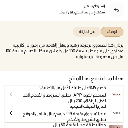
إسترجاع سهل
يمكنك إرجاع هذا المنتج خلال 7 يومًا.
الوصف
عن الماركة
يزدان هذا الصندوق بزخرفة زاهية وينهل إلهامه من رموز دار كارتييه
ويحتوي على ماء عطر بسعة 100 مل ولوشن معطّر للجسم بسعة 100
مل من مجموعة بيزيه ڤوليه.
هدايا مجانية مع هذا المنتج
خصم 15% على طلبك الأول من التطبيق!
استخدم الكود: APP | تطبق الشروط و الأحكام. الحد
الأدنى للإنفاق: 200 ريال
اختاروا العينات المجانية
عند التسووق بقيمة 299 درهم/ريال شامل الموقع.
تطبق الشروط والأحكام
مجاناً بطاقة هدايا بقيمة 50 ريال