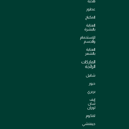
هدية
عطور
المكياج
العناية
بالبشرة
للإستحمام
والجسم
العناية
بالشعر
الماركات
الرائجة
شانيل
ديور
بربري
إيف
سان
لوران
لانكوم
جيفنشي