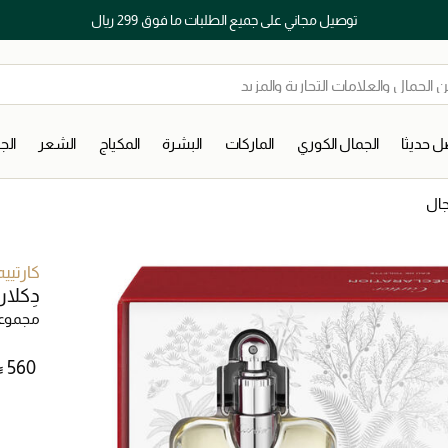
توصيل مجاني على جميع الطلبات ما فوق 299 ريال
 حديثا
الجمال الكوري
الماركات
البشرة
المكياج
الشعر
ال
جال
كارتييه
دِكلا
مجموعات
⃁ ⁦560⁩ ‎