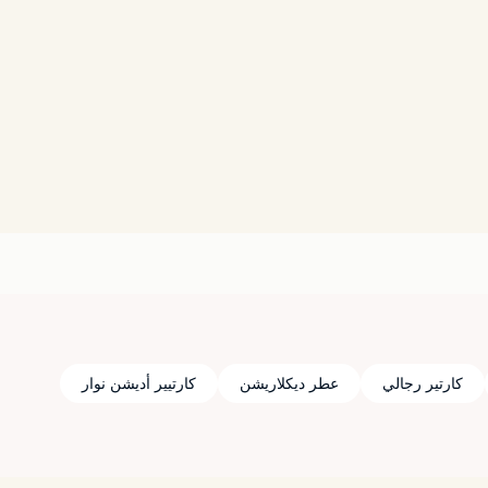
كارتير رجالي
عطر ديكلاريشن
كارتيير أديشن نوار