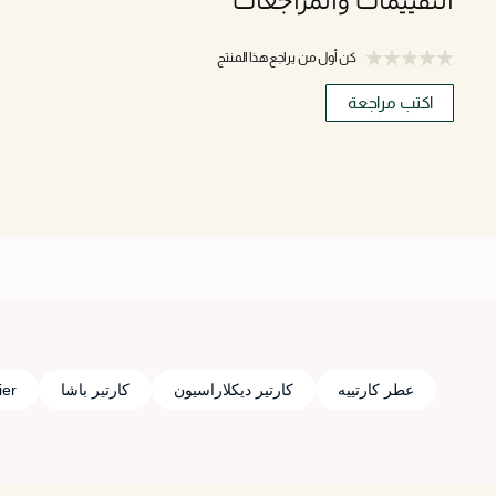
التقييمات والمراجعات
كن أول من يراجع هذا المنتج
اكتب مراجعة
عطر كارتييه
كارتير ديكلاراسيون
كارتير باشا
ier