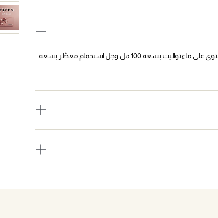
يزدان هذا الصندوق بزخرفة زاهية وينهل إلهامه من رموز دار كارتييه ويحتوي على ماء تواليت بسعة 100 مل وجل استحمام معطَّر بسعة