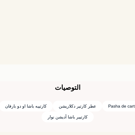
التوصيات
Pasha de cart
عطر كارتير دكلاريشن
كارتييه باشا او دو بارفان
كارتيير باشا أديشن نوار