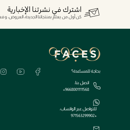
اشترك في نشرتنا الإخبارية
كن أول من يعلم بمنتجاتنا الجديدة، العروض، و فعال
بحاجة للمساعدة؟
اتصل بنا:
+9668001111568
للتواصل عبر الواتساب:
+971563299902