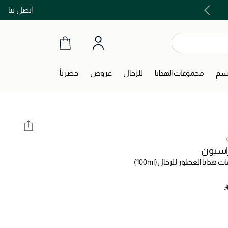
اتصل بنا
اشتري الآن و ادفع لاحقاً مع تابي و تمارا!
جسم
مجموعات الهدايا
للرجال
عروض
حصرياً
راسيون
 هدايا العطور للرجال
(100ml)
‎ 