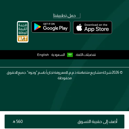
حمل تطبيقنا
تفضيلات اللغة:
السعودية
English
2026 ©
شركة مشاريع متضامنة ذ.م.م، المعروفة تجارياً باسم "وجوه". جميع الحقوق
محفوظة
أضف إلى حقيبة التسوق
‎ ⃁ ⁦560⁩ ‎