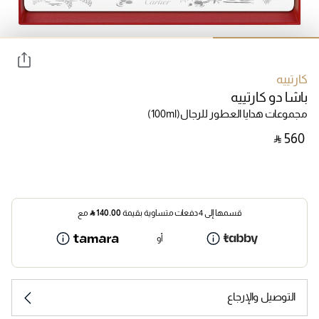
كارتييه
باشا دو كارتييه
مجموعات هدايا العطور للرجال
(100ml)
‎ ⃁ ⁦560⁩ ‎
قسمها إلى 4 دفعات متساوية بقيمة
140.00
⃁
مع
أو
التوصيل والإرجاع