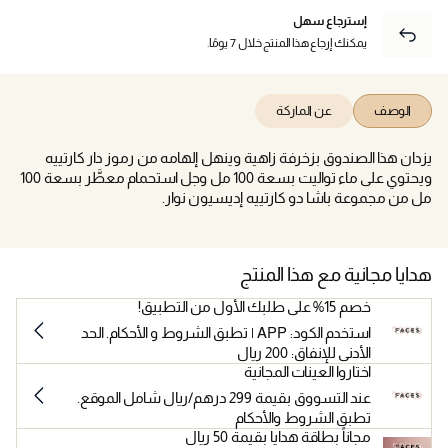
إسترجاع سهل
يمكنك إرجاع هذا المنتج خلال 7 يومًا.
الوصف
عن الماركة
يزدان هذا الصندوق بزخرفة زاهية وينهل إلهامه من رموز دار كارتييه
ويحتوي على ماء تواليت بسعة 100 مل وجل استحمام معطَّر بسعة 100
مل من مجموعة باشا دو كارتييه إديسيون نوار.
هدايا مجانية مع هذا المنتج
خصم 15% على طلبك الأول من التطبيق!
استخدم الكود: APP | تطبق الشروط و الأحكام. الحد
الأدنى للإنفاق: 200 ريال
اختاروا العينات المجانية
عند التسووق بقيمة 299 درهم/ريال شامل الموقع.
تطبق الشروط والأحكام
مجاناً بطاقة هدايا بقيمة 50 ريال