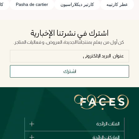
عطر كارتييه
كارتير ديكلاراسيون
Pasha de cartier
كا
اشترك في نشرتنا الإخبارية
كن أول من يعلم بمنتجاتنا الجديدة، العروض، و فعاليات المتاجر.
اشترك
الفئات الرائجة
الماركات
الماركات الرائجة