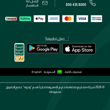
أرسل لنا:
اتصل بنا:
800 435 8000
رقم السجل التجاري: 7013320481 — صادر من وزارة التجارة
استفسار
حمل تطبيقنا
تفضيلات اللغة:
السعودية
English
2026 ©
شركة مشاريع متضامنة ذ.م.م، المعروفة تجارياً باسم "وجوه". جميع الحقوق
محفوظة