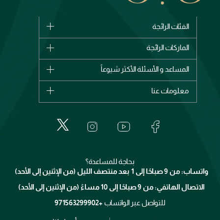
الفئات الرائجة
الماركات
الماركات الرائجة
وصل حديثاً
شانيل
المساعد و الأسئلة الأكثر شيوعاً
الأكثر مبيعاً
ديور
اشترِ بطاقة هدية
حسابك
معلومات عنا
بربري
عطور
الطلبات
إيف سان لوران
حول وجوه
المكياج
الأسئلة الأكثر شيوعاً
لانكوم
خدمات المعارض
العناية بالبشرة
الدفع
جيفنشي
تواصل معنا
للإستحمام والجسم
شارك مع أصدقائك
ميك اب فور ايفر
منصّة شبكة الشركاء
العناية بالشعر
التوصيل
كلارنس
انضموا لفيسز
بحاجة للمساعدة؟
الإرجاع
واتساب: من 9 صباحًا إلى 1 بعد منتصف الليل (من الإثنين إلى الأحد)
برنامج الولاء ميوز
تتبع طلبك
الاتصال الهاتفي: من 9 صباحًا إلى 10 مساءً (من الإثنين إلى الأحد)
الوظائف
محدد المتاجر
الشروط و الأحكام
للتواصل عبر الواتساب
+971563299902
سياسة الخصوصية