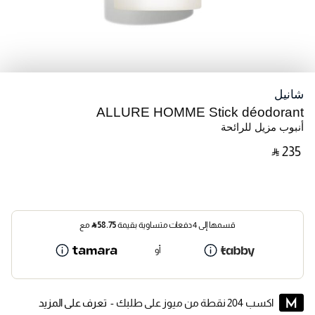
شانيل
ALLURE HOMME Stick déodorant
أنبوب مزيل للرائحة
‎ ⃁ ⁦235⁩ ‎
قسمها إلى 4 دفعات متساوية بقيمة
58.75
⃁
مع
أو
اكسب 204 نقطة من ميوز على طلبك -
تعرف على المزيد