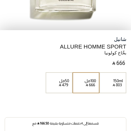
شانيل
ALLURE HOMME SPORT
بخّاخ كولونيا
‎ ⃁ ⁦666⁩ ‎
150ml
100مل
50مل
‎ ⃁ ⁦479⁩ ‎
‎ ⃁ ⁦666⁩ ‎
‎ ⃁ ⁦803⁩ ‎
قسمها إلى 4 دفعات متساوية بقيمة
166.50
⃁
مع