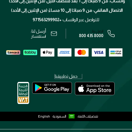
واتساب: من 9 صباحًا إلى 1 بعد منتصف الليل (من الإثنين إلى الأحد)
برنامج الولاء ميوز
تتبع طلبك
الاتصال الهاتفي: من 9 صباحًا إلى 10 مساءً (من الإثنين إلى الأحد)
الوظائف
محدد المتاجر
الشروط و الأحكام
للتواصل عبر الواتساب
+971563299902
سياسة الخصوصية
أرسل لنا:
اتصل بنا:
800 435 8000
رقم السجل التجاري: 7013320481 — صادر من وزارة التجارة
استفسار
حمل تطبيقنا
تفضيلات اللغة:
السعودية
English