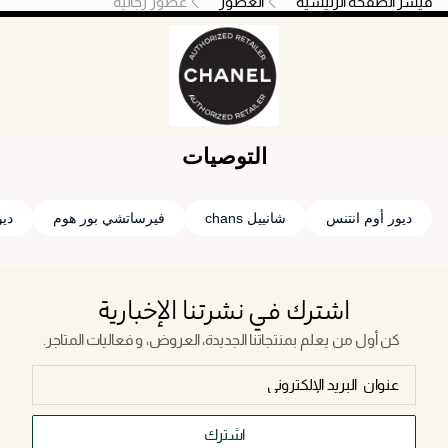
فيسز الصفحة الرئيسية
العطور
عطور رجالية
التوصيات
ديور أوم انتنس
شانييل chans
فيرساتشي بور هوم
دي
اشترك في نشرتنا الإخبارية
كن أول من يعلم بمنتجاتنا الجديدة، العروض، و فعاليات المتاجر.
اشترك