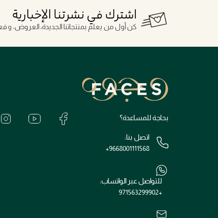
اشترك في نشرتنا الإخبارية
كن أول من يعلم بمنتجاتنا الجديدة، العروض، و فعال
بحاجة للمساعدة؟
اتصل بنا:
+9668001111568
للتواصل عبر الواتساب:
+971563299902