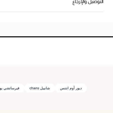
التوصيل والإرجاع
ديور أوم انتنس
شانييل chans
فيرساتشي بو