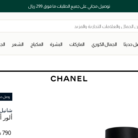
توصيل مجاني على جميع الطلبات ما فوق 299 ريال
 حديثا
الجمال الكوري
الماركات
البشرة
المكياج
الشعر
ال
وصل حديث
شانيل
ألور 
⃁ ⁦790⁩ ‎