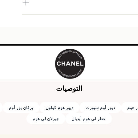
التوصيات
ر هوم
ديور أوم سبورت
ديور هوم كولون
برفان بور أوم
عطر لي هوم أيديال
جيرلان لي هوم