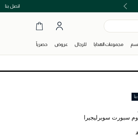
اتصل بنا
اشتري الآن و ادفع لاحقاً مع تابي و تمارا!
جسم
مجموعات الهدايا
للرجال
عروض
حصرياً
اً
أوم سبورت سوبرليجيرا
‎ 