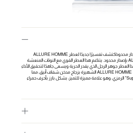
نقدم لك ALLURE HOMME SPORT SUPERLEGGERA: عطر بإصدار محدوداكتشف تفسيرًا جديدًا لعطر ALLURE HOMME
SPORT المحبوب مع ALLURE HOMME SPORT SUPERLEGGERA بإصدار محدود. يتناغم هذا العطر القوي مع النوتات المنعشة
 العطر جوهر الرجل الذي يقدر الحرية ويسعى جاهدًا لتحقيق الأداء
الفائق، ويخلق توترًا آسرًا بين الخفة والشدة.تم إعادة تصور زجاجة ALLURE HOMME SPORT الشهيرة بزجاج مدخن شفاف أنيق، مما
يعرض شكلًا انسيابيًا يعكس الأناقة الحديثة. يتم عرض اسم "Superleggera" الرمزي، وهو علامة مميزة للتميز، بشكل بارز بأحرف حمراء