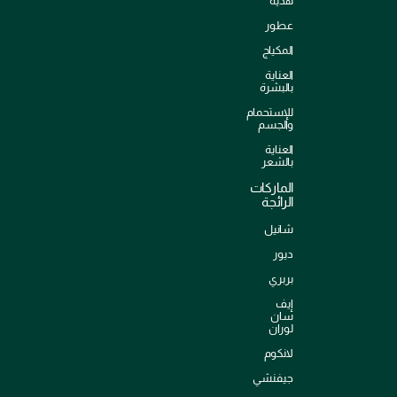
هدية
عطور
المكياج
العناية
بالبشرة
للإستحمام
والجسم
العناية
بالشعر
الماركات
الرائجة
شانيل
ديور
بربري
إيف
سان
لوران
لانكوم
جيفنشي