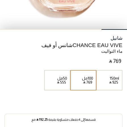
شانيل
CHANCE EAU VIVEشانس أو فيف
ماء التواليت
‎ ⃁ ⁦769⁩ ‎
150ml
100مل
50مل
‎ ⃁ ⁦555⁩ ‎
‎ ⃁ ⁦769⁩ ‎
‎ ⃁ ⁦925⁩ ‎
قسمها إلى 4 دفعات متساوية بقيمة
192.25
⃁
مع