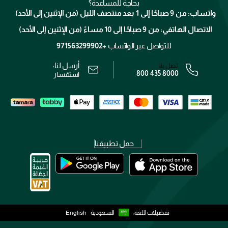
كلارنس
انضموا لفيسز
بحاجة للمساعدة؟
الإرجاع
واتساب: من 9 صباحًا إلى 1 بعد منتصف الليل (من الإثنين إلى الأحد)
برنامج الولاء ميوز
تتبع طلبك
الاتصال الهاتفي: من 9 صباحًا إلى 10 مساءً (من الإثنين إلى الأحد)
الوظائف
محدد المتاجر
الشروط و الأحكام
للتواصل عبر الواتساب
+971563299902
سياسة الخصوصية
أرسل لنا:
اتصل بنا:
800 435 8000
رقم السجل التجاري: 7013320481 — صادر من وزارة التجارة
استفسار
حمل تطبيقنا
تفضيلات اللغة:
السعودية
English