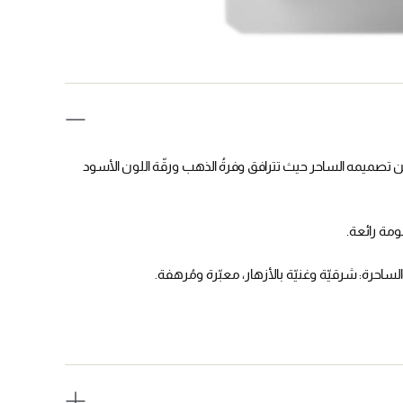
والرّخاء، يقدّم المستحلب المرطّب من "كوكو" COCO للعينَين تصميمه الساحر حيث تترافق وفرةُ الذهب ورقّة اللون الأسود
مة رائعة.