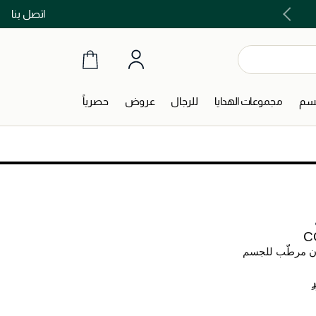
اتصل بنا
اشتري الآن و ادفع لاحقاً مع تابي و تمارا!
جسم
مجموعات الهدايا
للرجال
عروض
حصرياً
C
ن مرطّب للجسم
‎ 