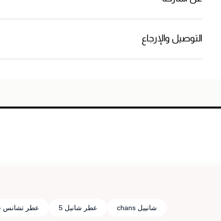
التوصيل والإرجاع
شانييل chans
عطر شانيل 5
عطر تشانس ش