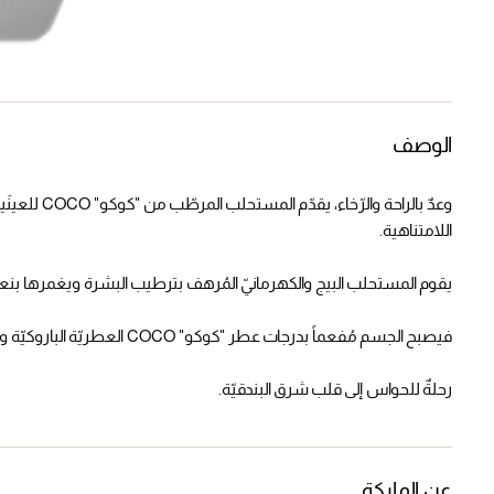
الوصف
وعدٌ بالراحة 
اللامتناهية.
يقوم المستحلب البيج والكهرمانيّ المُرهف بترطيب البشرة ويغمرها بنعو
فيصبح الجسم مُفعماً بدرجات عطر "كوكو" COCO العطريّة الباروكيّة والساحرة: شرقيّة وغنيّة بالأزهار، معبّرة ومُرهفة.
رحلةٌ للحواس إلى قلب شرق البندقيّة.
عن الماركة