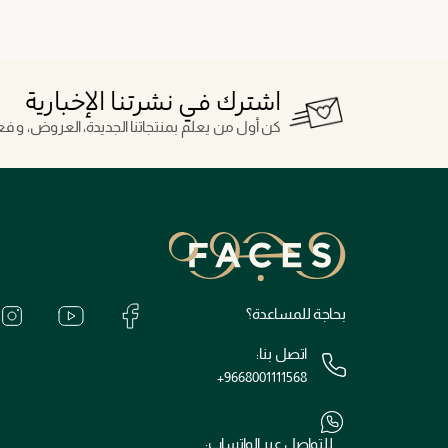
اشترك في نشرتنا الإخبارية
كن أول من يعلم بمنتجاتنا الجديدة، العروض، و فعال
بحاجة للمساعدة؟
اتصل بنا:
+9668001111568
للتواصل عبر الواتساب: