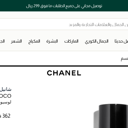
توصيل مجاني على جميع الطلبات ما فوق 299 ريال
 حديثا
الجمال الكوري
الماركات
البشرة
المكياج
الشعر
ال
جسم
شانيل
OCO
لوسيو
⃁ ⁦362⁩ ‎