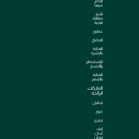
الأكثر
مبيعاً
اشترِ
بطاقة
هدية
عطور
المكياج
العناية
بالبشرة
للإستحمام
والجسم
العناية
بالشعر
الماركات
الرائجة
شانيل
ديور
بربري
إيف
سان
لوران