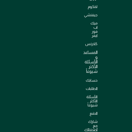
لانكوم
جيفنشي
ميك
اب
فور
ايفر
كلارنس
المساعد
و
الأسئلة
الأكثر
شيوعاً
حسابك
الطلبات
الأسئلة
الأكثر
شيوعاً
الدفع
شارك
مع
أصدقائك