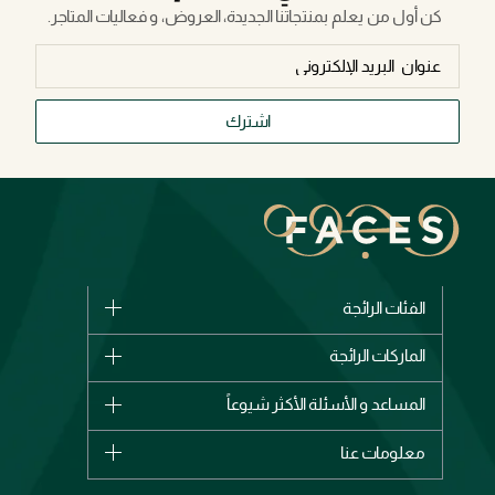
كن أول من يعلم بمنتجاتنا الجديدة، العروض، و فعاليات المتاجر.
اشترك
الفئات الرائجة
الماركات
الماركات الرائجة
وصل حديثاً
شانيل
المساعد و الأسئلة الأكثر شيوعاً
الأكثر مبيعاً
ديور
اشترِ بطاقة هدية
حسابك
معلومات عنا
بربري
عطور
الطلبات
إيف سان لوران
حول وجوه