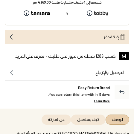
قسمها إلى 4 دفعات متساوية بقيمة
369.00
⃁
مع
أو
إضافة حفر
اكسب 1283 نقطة من ميوز على طلبك -
تعرف على المزيد
التوصيل والإرجاع
Easy Return Brand
You can return this item with in 15 days.
Learn More
الوصف
كيف يستعمل
عن الماركة
ماء عطر COCO MADEMOISELLE الكثيف، يعبر عن المرأة الحرة