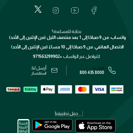
المكياج
الأسئلة الأكثر شيوعاً
لانكوم
خدمات المعارض
العناية بالبشرة
الدفع
جيفنشي
تواصل معنا
للإستحمام والجسم
شارك مع أصدقائك
ميك اب فور ايفر
منصّة شبكة الشركاء
العناية بالشعر
التوصيل
كلارنس
انضموا لفيسز
بحاجة للمساعدة؟
الإرجاع
واتساب: من 9 صباحًا إلى 1 بعد منتصف الليل (من الإثنين إلى الأحد)
برنامج الولاء ميوز
تتبع طلبك
الاتصال الهاتفي: من 9 صباحًا إلى 10 مساءً (من الإثنين إلى الأحد)
الوظائف
محدد المتاجر
الشروط و الأحكام
للتواصل عبر الواتساب
+971563299902
سياسة الخصوصية
أرسل لنا:
اتصل بنا:
800 435 8000
رقم السجل التجاري: 7013320481 — صادر من وزارة التجارة
استفسار
حمل تطبيقنا