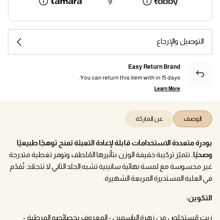
أو
التوصيل والإرجاع
Easy Return Brand
You can return this item with in 15 days.
Learn More
الوصف
عن الماركة
بودرة متعددة الاستخدامات قابلة لإعادة التعبئة تمنح توهجًا طبيعيًا
وصحيًا.
تتميّز تركيبة خفيفة الوزن بتأثيرها المُلطف وتوفر تغطية متدرجة
غير محسوسة مع لمسة نهائية ساتينية تشبه الجلد الثاني لا تتجعّد. تُقدّم
في العلبة المستديرة المربعة الشهيرة.
التكوين:
زيت مُستخلص من زهرة الياسمين - المعروف بخصائصه المرطبة -