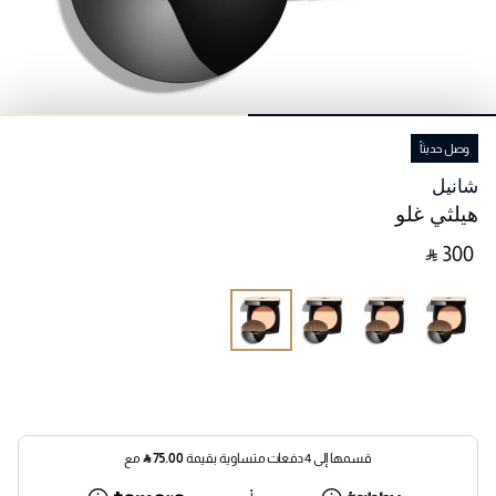
وصل حديثاً
شانيل
هيلثي غلو
‎ ⃁ ⁦300⁩ ‎
قسمها إلى 4 دفعات متساوية بقيمة
75.00
⃁
مع