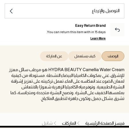
التوصيل والإرجاع
Easy Return Brand
You can return this item with in 15 days.
Learn More
الوصف
كيف يستعمل
عن الماركة
HYDRA BEAUTY Camellia Water Cream هو مرطب سائل معزز
للإشراق، غني بمكونات الكاميليا البيضاء النشطة. مستوحاة من كيفية
لمعان الضوء عند انعكاسه على الماء، تعمل تركيبته على تعزيز إشراقة
البشرة الطبيعية. وتوفرمياه الكاميليا الزهرية شعورًا بالانتعاش
بملمسها الخفيف على البشرة. وتصبح البشرة متجددة ومتجانسة، كما
تشرق بشكل جميل وتكون جاهزة لتطبيق الماكياج.
فيسز الصفحة الرئيسية
الماركات
شانيل