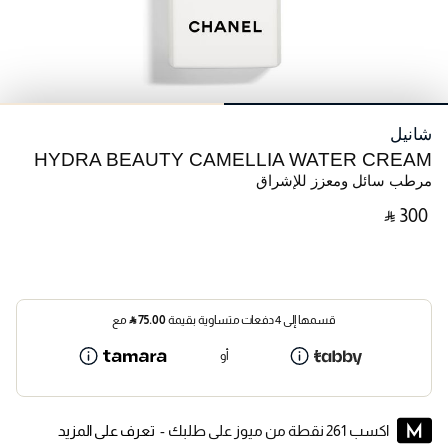
شانيل
HYDRA BEAUTY CAMELLIA WATER CREAM
مرطب سائل ومعزز للإشراق
‎ ⃁ ⁦300⁩ ‎
قسمها إلى 4 دفعات متساوية بقيمة
75.00
⃁
مع
أو
اكسب 261 نقطة من ميوز على طلبك -
تعرف على المزيد