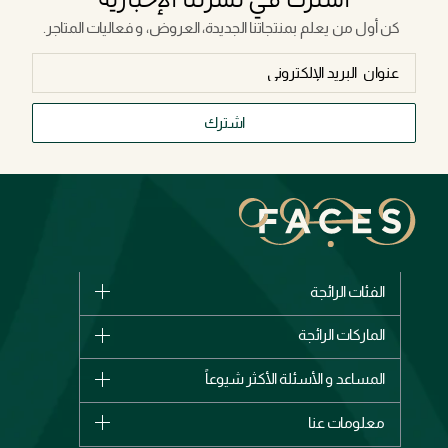
كن أول من يعلم بمنتجاتنا الجديدة، العروض، و فعاليات المتاجر.
اشترك
الفئات الرائجة
الماركات
الماركات الرائجة
وصل حديثاً
شانيل
المساعد و الأسئلة الأكثر شيوعاً
الأكثر مبيعاً
ديور
اشترِ بطاقة هدية
حسابك
معلومات عنا
بربري
عطور
الطلبات