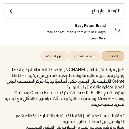
التوصيل والإرجاع
Easy Return Brand
You can return this item with in 15 days.
Learn More
الوصف
كيف يستعمل
عن الماركة
لأول مرة، تبتكر شانيل CHANEL كريمًا جديدًا لتنعيم البشرة وشدها.
ويتركز فيه بدرجة عالية مكونات طبيعية. كما تبرز في تركيبة LE LIFT
Crème اللطيفة على البشرة مكونًا أساسيًا جديدًا: مُركز الفصفصة النباتي،
المميز بكفاءة عالية مثل الريتينول *.
ويتوفر كريم LE LIFT الجديد بثلاث تركيبات: Crème Fine وCrème
وCrème Riche. وتتسم هذه التركيبات الثلاث بامتزاجها المثالي مع البشرة
لتجربة حسية فريدة.
* مقارنات بين تحفيز تمايز الخلايا الكيراتينية وانتشارها، وكذلك تكوين
الكولاجين من النمط 1 - تجارب مخبرية.
مقارنة لزيادة سماكة البشرة - اختبارات على البشرة المتجددة.