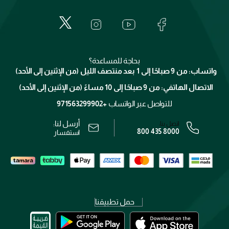
إيف سان لوران
حول وجوه
المكياج
الأسئلة الأكثر شيوعاً
لانكوم
خدمات المعارض
العناية بالبشرة
الدفع
جيفنشي
تواصل معنا
للإستحمام والجسم
شارك مع أصدقائك
ميك اب فور ايفر
منصّة شبكة الشركاء
العناية بالشعر
التوصيل
كلارنس
انضموا لفيسز
بحاجة للمساعدة؟
الإرجاع
واتساب: من 9 صباحًا إلى 1 بعد منتصف الليل (من الإثنين إلى الأحد)
برنامج الولاء ميوز
تتبع طلبك
الاتصال الهاتفي: من 9 صباحًا إلى 10 مساءً (من الإثنين إلى الأحد)
الوظائف
محدد المتاجر
الشروط و الأحكام
للتواصل عبر الواتساب
+971563299902
سياسة الخصوصية
أرسل لنا:
اتصل بنا:
800 435 8000
رقم السجل التجاري: 7013320481 — صادر من وزارة التجارة
استفسار
حمل تطبيقنا