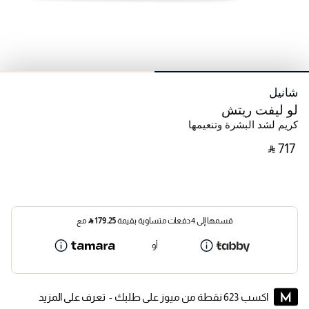
شانيل
لو ليفت ريتش
كريم لشد البشرة وتنعيمها
‎ ⃁ ⁦717⁩ ‎
قسمها إلى 4 دفعات متساوية بقيمة
179.25
⃁
مع
أو
اكسب 623 نقطة من ميوز على طلبك -
تعرف على المزيد