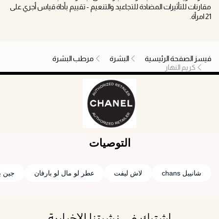
مقارنات للتأثيرات المضادة للتجاعيد والتنعيم - تقييم بأداة قياس أجري على
21 امرأة.
فيسز الصفحة الرئيسية
البشرة
مرطب البشرة
كريم النهار
التوصيات
شانييل chans
لاش ليفت
عطر لو مال لو بارفان
جين بو
اشترك في نشرتنا الإخبارية