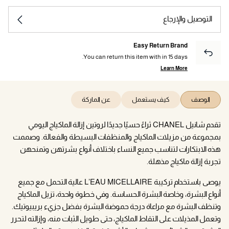
التوصيل والإرجاع
Easy Return Brand
You can return this item with in 15 days.
Learn More
الوصف
كيف يستعمل
عن الماركة
تقدم شانيل CHANEL ثراءً حسيًا جديدًا لروتين إزالة الماكياج اليومي
بمجموعة من مزيلات الماكياج والمنظفات البسيطة والفعالة. وصممت
هذه الابتكارات لتناسب جميع النساء باختلاف أنواع بشرتهن وتمنحهن
تجربة إزالة ماكياج مذهلة.
يوصى باستخدام تركيبة L’EAU MICELLAIRE عالية التحمل مع جميع
أنواع البشرة، وخاصة البشرة الحساسة. وفي خطوة واحدة، تزيل الماكياج
وتنظف البشرة مع مراعاة درجة حموضة البشرة بفضل جزيء بريبيوتيك.
وتعمل المذيلات على التقاط الماكياج، حتى طويل الثبات منه، وإزالته لتحرر