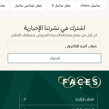
شانييل chans
عطر شانيل 5
عطر تشانس شانيل
شاني
اشترك في نشرتنا الإخبارية
كن أول من يعلم بمنتجاتنا الجديدة، العروض، و فعاليات المتاجر.
اشترك
الفئات الرائجة
الماركات