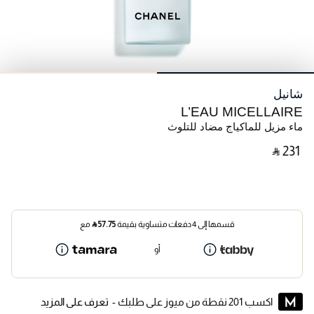
شانيل
L’EAU MICELLAIRE
ماء مزيل للماكياج مضاد للتلوث
‎ ⃁ ⁦231⁩ ‎
قسمها إلى 4 دفعات متساوية بقيمة
57.75
⃁
مع
أو
اكسب 201 نقطة من ميوز على طلبك -
تعرف على المزيد