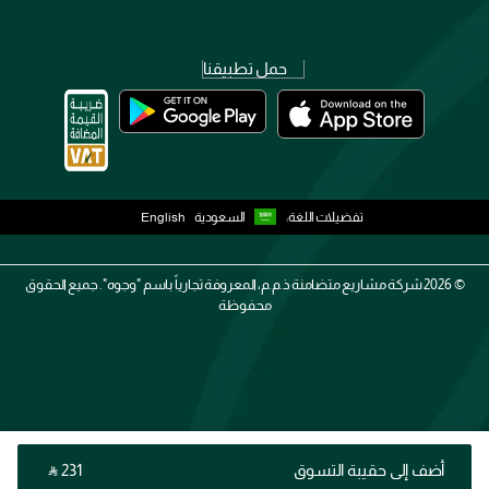
حمل تطبيقنا
تفضيلات اللغة:
السعودية
English
2026 ©
شركة مشاريع متضامنة ذ.م.م، المعروفة تجارياً باسم "وجوه". جميع الحقوق
محفوظة
أضف إلى حقيبة التسوق
‎ ⃁ ⁦231⁩ ‎