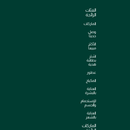
الفئات
الرائجة
الماركات
وصل
حديثاً
الأكثر
مبيعاً
اشترِ
بطاقة
هدية
عطور
المكياج
العناية
بالبشرة
للإستحمام
والجسم
العناية
بالشعر
الماركات