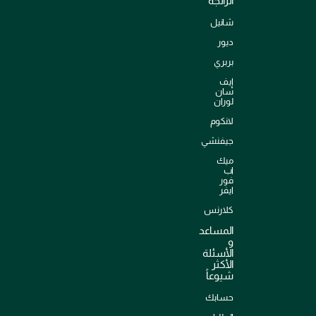
الرائجة
شانيل
ديور
بربري
إيف
سان
لوران
لانكوم
جيفنشي
ميك
اب
فور
ايفر
كلارنس
المساعد
و
الأسئلة
الأكثر
شيوعاً
حسابك