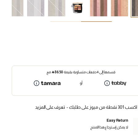
قسمها إلى 4 دفعات متساوية بقيمة
86.50
⃁
مع
أو
اكسب 301 نقطة من ميوز على طلبك -
تعرف على المزيد
Easy Return
لا يمكن إسترجاع هذا المنتج