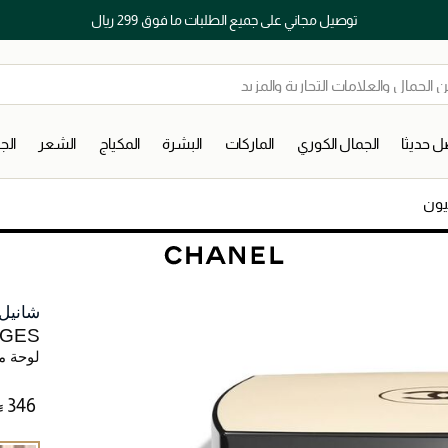
توصيل مجاني على جميع الطلبات ما فوق 299 ريال
 حديثا
الجمال الكوري
الماركات
البشرة
المكياج
الشعر
ال
يون
شانيل
IGES
لوحة م
⃁ ⁦346⁩ ‎