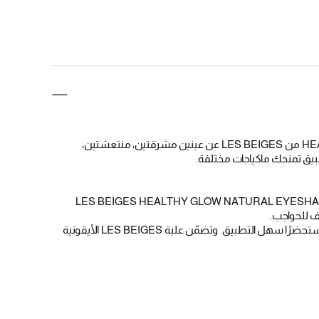
تكشف لوحة HEALTHY GLOW NATURAL EYESHADOW PALETTE من LES BEIGES عن عينين مشرقتين، منتعشتين،
طبيق تمنحك ماكياجات مختلفة.
بات متنوّعة، يمكن استخدام LES BEIGES HEALTHY GLOW NATURAL EYESHADOW PALETTE
ّف للحواجب.
- بغض النظر عن كيفية استخدام اللوحة، تجعل منها تركيبتها الحريرية مستحضرًا سهل التطبيق. وتضمّن علبة LES BEIGES الأيقونية