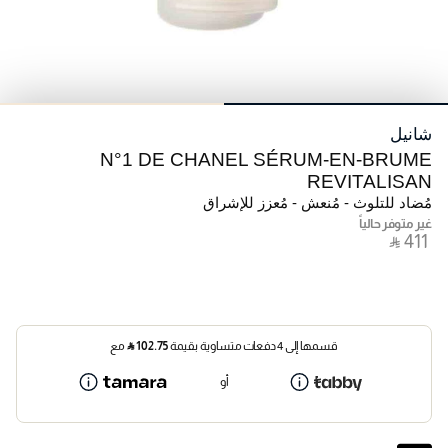
شانيل
N°1 DE CHANEL SÉRUM-EN-BRUME
REVITALISAN
مُضاد للتلوث - مُنعش - مُعزز للإشراق
غير متوفر حالياً
‎ ⃁ ⁦411⁩ ‎
قسمها إلى 4 دفعات متساوية بقيمة
102.75
⃁
مع
أو