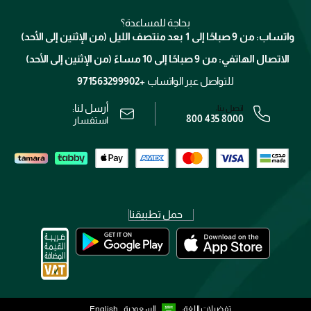
منصّة شبكة الشركاء
العناية بالشعر
التوصيل
كلارنس
انضموا لفيسز
بحاجة للمساعدة؟
الإرجاع
واتساب: من 9 صباحًا إلى 1 بعد منتصف الليل (من الإثنين إلى الأحد)
برنامج الولاء ميوز
تتبع طلبك
الاتصال الهاتفي: من 9 صباحًا إلى 10 مساءً (من الإثنين إلى الأحد)
الوظائف
محدد المتاجر
الشروط و الأحكام
للتواصل عبر الواتساب
+971563299902
سياسة الخصوصية
أرسل لنا:
اتصل بنا:
800 435 8000
رقم السجل التجاري: 7013320481 — صادر من وزارة التجارة
استفسار
حمل تطبيقنا
تفضيلات اللغة:
السعودية
English