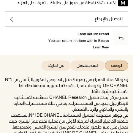
اكسب 357 نقطة من ميوز على طلبك -
تعرف على المزيد
التوصيل والإرجاع
Easy Return Brand
You can return this item with in 15 days.
Learn More
الوصف
كيف يستعمل
عن الماركة
زهرة الكاميليا الحمراء هي زهرة لا مثيل لها وهي المكون الرئيسي في N°1
DE CHANEL. زهرة ذات قدرات مُجددّة للحيوية، تمنحها طاقتها
الاستثنائية شبابًا دائمًا.
سخر مركز أبحاث شانيل CHANEL Research خصائصه الاستثنائية
لابتكار جيل جديد من المستحضرات، بما في ذلك مستحضرات العناية
بالبشرة والماكياج والرذاذ المُعطّر.
في جوهر مجموعة التجميل المستدامة N°1 DE CHANEL، تستهدف
خلاصة الكاميليا الحمراء المرحلة الأولى من عملية تقدم عمر البشرة، حيث
تعمل على منع ظهور علامات تقدم سن البشرة الخمس وتصحيحها.
بعد تطبيق روتين N°1 DE CHANEL للعناية بالبشرة، تخف التجاعيد،