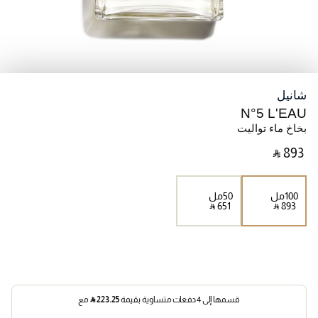
شانيل
N°5 L'EAU
بخاخ ماء تواليت
‎ ⃁ ⁦893⁩ ‎
100مل
50مل
‎ ⃁ ⁦651⁩ ‎
‎ ⃁ ⁦893⁩ ‎
قسمها إلى 4 دفعات متساوية بقيمة
223.25
⃁
مع