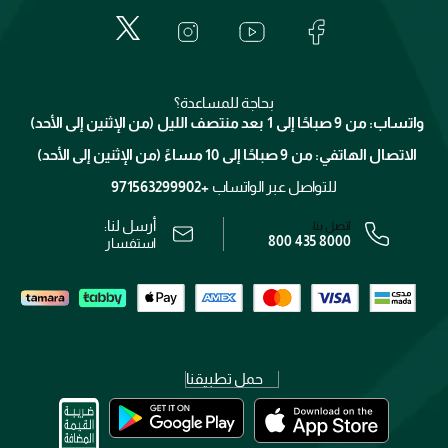
الأسئلة الأكثر شيوعاً
لانكوم
خدمات المعارض
العناية بالبشرة
الدفع
جيفنشي
تواصل معنا
للإستحمام والجسم
شارك مع أصدقائك
ميك اب فور ايفر
منصّة شبكة الشركاء
العناية بالشعر
التوصيل
كلارنس
انضموا لفيسز
بحاجة للمساعدة؟
الإرجاع
واتساب: من 9 صباحًا إلى 1 بعد منتصف الليل (من الإثنين إلى الأحد)
برنامج الولاء ميوز
تتبع طلبك
الاتصال الهاتفي: من 9 صباحًا إلى 10 مساءً (من الإثنين إلى الأحد)
الوظائف
محدد المتاجر
الشروط و الأحكام
للتواصل عبر الواتساب
+971563299902
سياسة الخصوصية
أرسل لنا:
اتصل بنا:
800 435 8000
رقم السجل التجاري: 7013320481 — صادر من وزارة التجارة
استفسار
حمل تطبيقنا