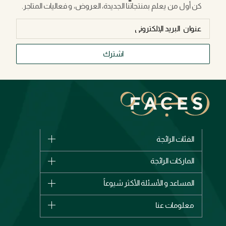
كن أول من يعلم بمنتجاتنا الجديدة، العروض، و فعاليات المتاجر.
اشترك
الفئات الرائجة
الماركات
الماركات الرائجة
وصل حديثاً
شانيل
المساعد و الأسئلة الأكثر شيوعاً
الأكثر مبيعاً
ديور
اشترِ بطاقة هدية
حسابك
معلومات عنا
بربري
عطور
الطلبات
إيف سان لوران
حول وجوه
المكياج