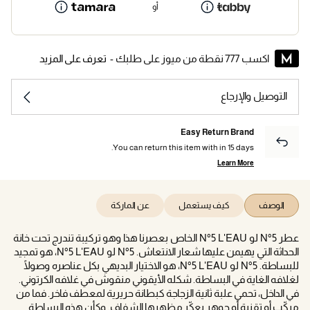
أو
اكسب 777 نقطة من ميوز على طلبك -
تعرف على المزيد
التوصيل والإرجاع
Easy Return Brand
You can return this item with in 15 days.
Learn More
الوصف
كيف يستعمل
عن الماركة
عطر N°5 لو N°5 L'EAU الخاص بعصرنا هذا وهو تركيبة تندرج تحت خانة
الحداثة التي يهيمن عليها شعار الانتعاش. N°5 لو N°5 L'EAU، هو تمجيد
للبساطة. N°5 لو N°5 L'EAU، هو الاختيار البديهي بكل عناصره وصولًا
لغلافه الغاية في البساطة. شكله الأيقوني منقوش في غلافه الكرتوني.
في الداخل، تحمي علبة ثانية الزجاجة كبطانة حريرية لمعطف فاخر. فما من
مركّب أو تقنية أو جوهر يعكّر مظهرها الشفاف. وكأن هذه البساطة