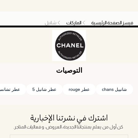
فيسز الصفحة الرئيسية
الماركات
شانيل
التوصيات
شانييل chans
عطر rouge
عطر شانيل 5
عطر تشانس
اشترك في نشرتنا الإخبارية
كن أول من يعلم بمنتجاتنا الجديدة، العروض، و فعاليات المتاجر.