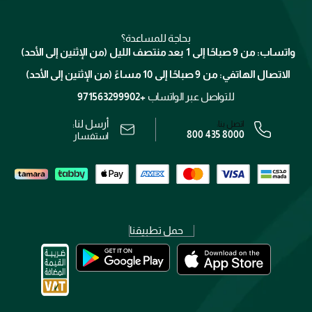
للإستحمام والجسم
شارك مع أصدقائك
ميك اب فور ايفر
منصّة شبكة الشركاء
العناية بالشعر
التوصيل
كلارنس
انضموا لفيسز
بحاجة للمساعدة؟
الإرجاع
واتساب: من 9 صباحًا إلى 1 بعد منتصف الليل (من الإثنين إلى الأحد)
برنامج الولاء ميوز
تتبع طلبك
الاتصال الهاتفي: من 9 صباحًا إلى 10 مساءً (من الإثنين إلى الأحد)
الوظائف
محدد المتاجر
الشروط و الأحكام
للتواصل عبر الواتساب
+971563299902
سياسة الخصوصية
أرسل لنا:
اتصل بنا:
800 435 8000
رقم السجل التجاري: 7013320481 — صادر من وزارة التجارة
استفسار
حمل تطبيقنا