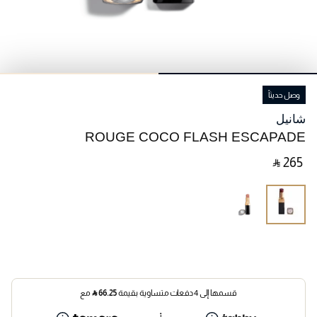
وصل حديثاً
شانيل
ROUGE COCO FLASH ESCAPADE
‎ ⃁ ⁦265⁩ ‎
قسمها إلى 4 دفعات متساوية بقيمة
66.25
⃁
مع