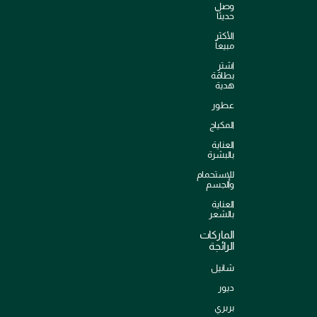
وصل
حديثاً
الأكثر
مبيعاً
اشترِ
بطاقة
هدية
عطور
المكياج
العناية
بالبشرة
للإستحمام
والجسم
العناية
بالشعر
الماركات
الرائجة
شانيل
ديور
بربري