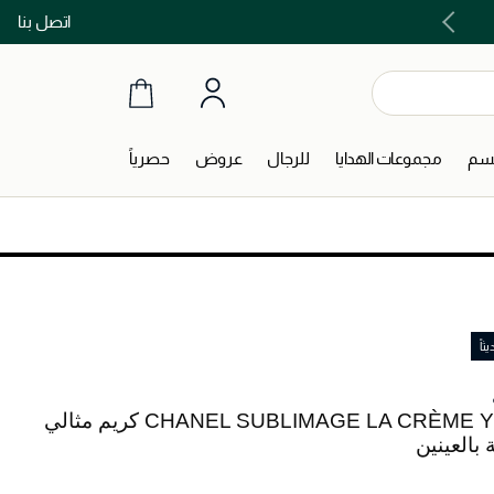
اتصل بنا
اشتري الآن و ادفع لاحقاً مع تابي و تمارا!
جسم
مجموعات الهدايا
للرجال
عروض
حصرياً
اً
CHANEL SUBLIMAGE LA CRÈME YEUX كريم مثالي
ة بالعينين