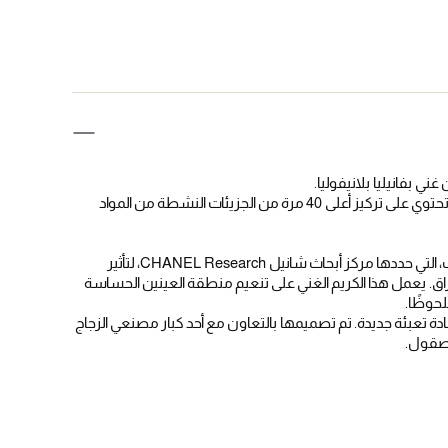
تُعد فانيليا بلانيفوليا متعددة التجزؤ مكونًا حصريًا من شانيل CHANEL* تحتوي على تركيز أعلى 40 مرة من الجزيئات النشطة من المواد
يعمل SUBLIMAGE La Crème Yeux على مظهر جميع معايير الشباب، التي حددها مركز أبحاث شانيل CHANEL Research، لتأثير
إشراق. يعمل هذا الكريم الغني على تنعيم منطقة العينين الحساسة
حوظًا.
 تحتوي على عبوة إعادة تعبئة جديدة. تم تصميمها بالتعاون مع أحد كبار مصنعي الزجاج
لمصقول.