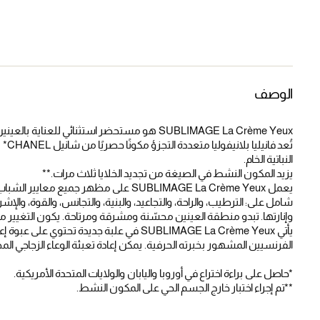
الوصف
SUBLIMAGE La Crème Yeux هو مستحضر استثنائي للعناية بالعينين غني بفانيليا بلانيفوليا.
النباتية الخام.
يزيد المكون النشط في الصيغة من تجديد الخلايا ثلاث مرات.**
شامل على: الترطيب، والراحة، والتجاعيد، والبنية، والتجانس، والقوة، وال
وإنارتها. تبدو منطقة العينين محسّنة ومشرقة ومرتاحة. يكون التغيير مل
يأتي SUBLIMAGE La Crème Yeux في علبة جديدة
الفرنسيين المشهور بخبرته الحرفية. يمكن إعادة تعبئة الوعاء الزجاجي ا
*حاصل على براءة اختراع في أوروبا واليابان والولايات المتحدة الأمريكية.
**تم إجراء اختبار خارج الجسم الحي على المكون النشط.