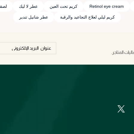
Retinol eye cream
كريم تحت العين
عطر لا ليك
لصقا
كريم ليلي لعلاج التجاعيد والرقبة
عطر شانيل تندير
يات المتاجر.