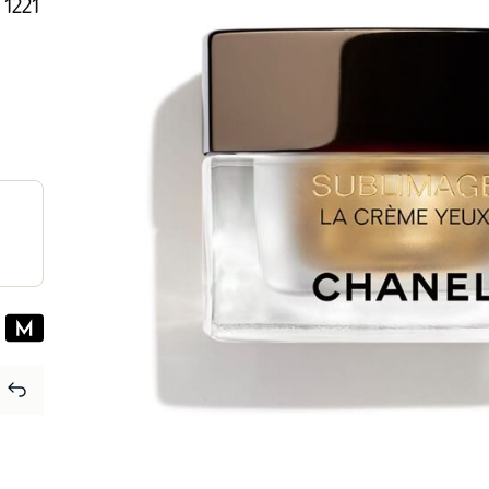
 ⁦1221⁩ ‎