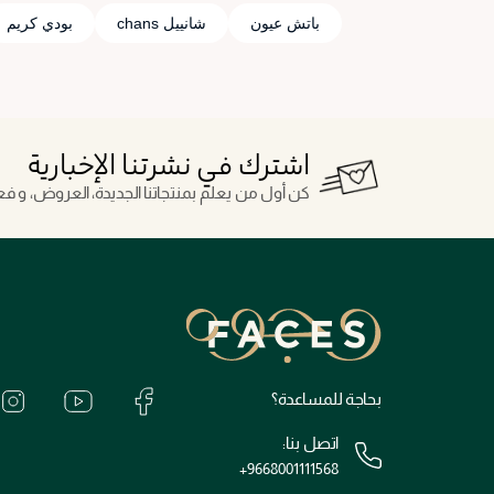
باتش عيون
شانييل chans
بودي كريم
اشترك في نشرتنا الإخبارية
كن أول من يعلم بمنتجاتنا الجديدة، العروض، و فعال
بحاجة للمساعدة؟
اتصل بنا:
+9668001111568