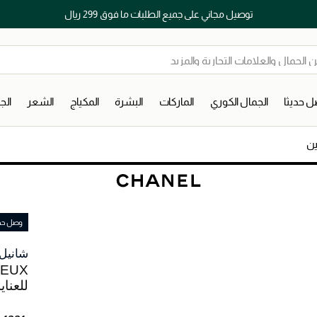
توصيل مجاني على جميع الطلبات ما فوق 299 ريال
 حديثا
الجمال الكوري
الماركات
البشرة
المكياج
الشعر
ال
ين
وصل حديث
شانيل
للعناي