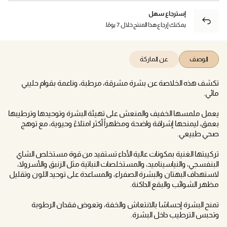
إسترجاع سهل
يمكنك إرجاع هذا المنتج خلال 7 يومًا.
الوصف
عن الماركة
تكشف هذه الخلاصة عن بشرة مشرقة، مرطبة، وناعمة بقوام حليبي
مائي.
يعمل ملمسها الخفيف والمنعش على تهيئة البشرة وتوحيدها وترطيبها
بعمق، ليمنحها إشراقة واضحة ومظهراً أكثر امتلاءً وحيوية، مع توهج
صحي طبيعي.
تركيبتها الغنية بمكونات عالية الأداء تستفيد من قوة مستخلص الشاي
البنفسجي، والنياسيناميد، والمستخلصات النباتية مثل الزنبق والأسرولا،
لاستهداف البهتان والبشرة الصفراء، والمساعدة على توحيد اللون وتقليل
مظهر الشوائب والبقع الداكنة.
تمنح البشرة إحساسًا بالانتعاش والخفة، وتعوض فقدان الرطوبة
وتحبس الترطيب داخل البشرة.