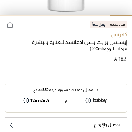
هدايا مجانية
وصل حديثاً
كلارنس
إيسنس برايت بلس ادفانسد للعناية بالبشرة
مرطب للوجه
(200ml)
‎ ⃁ ⁦182⁩ ‎
قسمها إلى 4 دفعات متساوية بقيمة
45.50
⃁
مع
أو
التوصيل والإرجاع