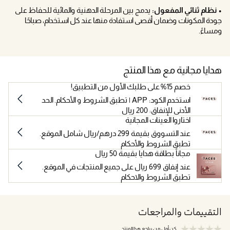
• نظام ثنائي المفعول:
يدمج بين المرحلة الدهنية والمائية للحفاظ على
جودة المكونات وضمان أقصى استفادة منها عند كل استخدام، صباحًا
ومساءً.
هدايا مجانية مع هذا المنتج
خصم 15% على طلبك الأول من التطبيق!
استخدم الكود: APP | تطبق الشروط و الأحكام. الحد
الأدنى للإنفاق: 200 ريال
اختاروا العينات المجانية
عند التسووق بقيمة 299 درهم/ريال شامل الموقع.
تطبق الشروط والأحكام
مجاناً بطاقة هدايا بقيمة 50 ريال
عند إنفاق 699 ريال على جميع المنتجات في الموقع.
تطبق الشروط والاحكام
التقييمات والمراجعات
كن أول من يراجع هذا المنتج