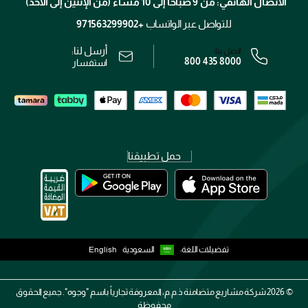
الاتصال الهاتفي: من 9 صباحًا إلى 10 مساءً (من الإثنين إلى الأحد)
الوظائف
محدد المتاجر
الشروط و الأحكام
للتواصل عبر الواتساب
+971563299902
سياسة الخصوصية
أرسل لنا:
اتصل بنا:
800 435 8000
رقم السجل التجاري: 7013320481 — صادر من وزارة التجارة
استفسار
حمل تطبيقنا
تفضيلات اللغة:
السعودية
English
2026 ©
شركة مشاريع متضامنة ذ.م.م، المعروفة تجارياً باسم "وجوه". جميع الحقوق
محفوظة