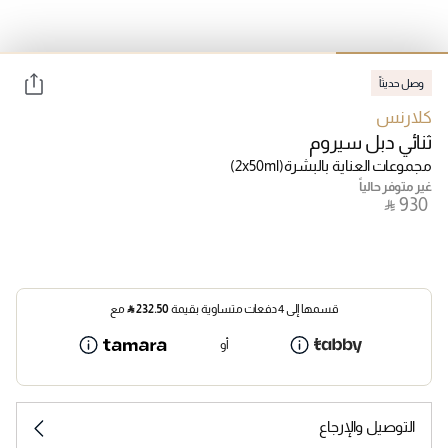
وصل حديثاً
كلارنس
ثنائي دبل سيروم
مجموعات العناية بالبشرة
(2x50ml)
غير متوفر حالياً
‎ ⃁ ⁦930⁩ ‎
قسمها إلى 4 دفعات متساوية بقيمة
232.50
⃁
مع
أو
التوصيل والإرجاع