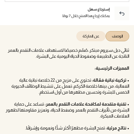
إسترجاع سهل
يمكنك إرجاع هذا المنتج خلال 7 يومًا.
الوصف
عن الماركة
ثنائي دبل سيروم مبتكر، صُمّم خصيصًا لاستهداف علامات التقدم بالعمر
الناتجة عن الطبيعة وضغوط الحياة اليومية على البشرة.
المميزات الرئيسية:
• تركيبة نباتية فعّالة:
تحتوي على مزيج من 22 خلاصة نباتية عالية
الفعالية، من بينها خلاصة الكركم، تعمل على تنشيط الوظائف الحيوية
الخمس للبشرة وتحسين مظهرها من أول استخدام.
• تقنية متقدمة لمكافحة علامات التقدم بالعمر:
تساعد على حماية
البشرة من تأثيرات التقدم بالعمر وضغط الحياة، وتعزيز مقاومتها لظهور
العلامات المبكرة.
• نتائج مرئية:
تمنح البشرة مظهرًا أكثر شدًّا ونعومة وإشراقًا.